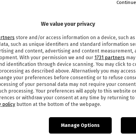
Continue
We value your privacy
 Paolo Fox della settimana, La Luna entrerà nel
 di ripresa dopo eventuali crisi recenti. E’ il
artners
store and/or access information on a device, such as
ete molto attivi in questo periodo.
ata, such as unique identifiers and standard information sen
rtising and content, advertising and content measurement,
lopment. With your permission we and our
1731 partners
may 
nd identification through device scanning. You may click to 
ssarvi e recuperare le energie perse nei giorni
 processing as described above. Alternatively you may acces
all’amore: chi ha una relazione stabile la vedrà
ange your preferences before consenting or to refuse cons
cessing of your personal data may not require your consent
such processing. Your preferences will apply to this website o
ences or withdraw your consent at any time by returning to 
 policy
button at the bottom of the webpage.
deale per fare nuove conoscenze che potrebbero
Se siete single, puntate sul mese in corso per
in una relazione, non ci sono novità particolari.
Manage Options