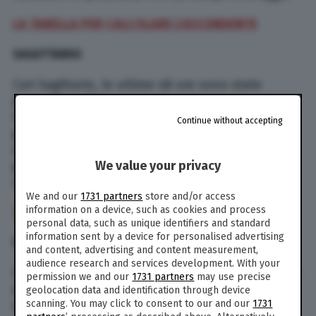
LA TABELLA PER CALCOLARE L’ASCENDENTE
SAGITTARIO
Cari Sagittario, le ultime 48 ore sono state
parecchio agitate per i nati sotto questo segno…
Cercate di ritrovare la calma anche perché da
Continue without accepting
giovedì 28 gennaio le cose andranno
decisamente meglio. Capitolo lavoro: il quadro
We value your privacy
generale di oggi è positivo, dovrete però fare le
cose con calma.
We and our
1731 partners
store and/or access
information on a device, such as cookies and process
TUTTI GLI OROSCOPI DI PAOLO FOX
personal data, such as unique identifiers and standard
information sent by a device for personalised advertising
CAPRICORNO
and content, advertising and content measurement,
audience research and services development. With your
Cari Capricorno, oggi – martedì 26 gennaio 2021 –
permission we and our
1731 partners
may use precise
prestate attenzione all’amore, la Luna è in
geolocation data and identification through device
scanning. You may click to consent to our and our
1731
opposizione e potrebbero nascere delle