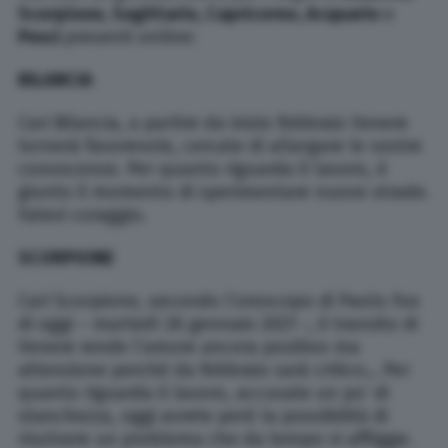
Scorpione,
Sagittario, Capricorno, Acquario
e
Pesci
presenti online:
BILANCIA
Cari Bilancia, a partire da inizio febbraio Venere
tornerà favorevole, cercate di allargare le vostre
conoscenze. Per quanto riguarda il lavoro, è
giunto il momento di sperimentare nuove strade.
Fatevi coraggio.
SCORPIONE
Cari Scorpione, secondo l’oroscopo di Paolo Fox
di oggi – martedì 26 gennaio 2021 -, il transito di
Venere rende l’amore ancora positivo ma
attenzione perché da febbraio sarà critico… Per
quanto riguarda il lavoro, accusate un po’ di
stanchezza, oggi avrete però la possibilità di
risolvere un problema che da tempo vi affligge.