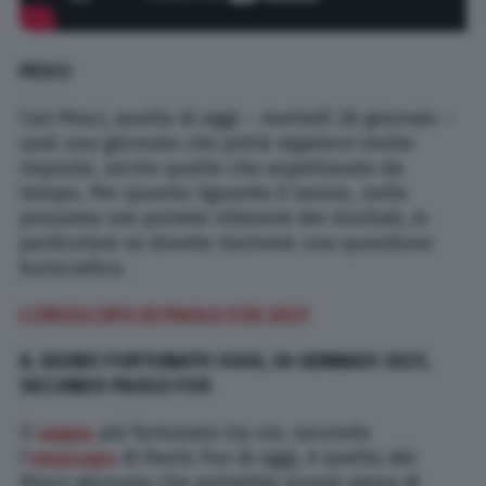
PESCI
Cari Pesci, quella di oggi – martedì 26 gennaio –
sarà una giornata che potrà regalarvi molte
risposte, anche quelle che aspettavate da
tempo. Per quanto riguarda il lavoro, nelle
prossime ore potrete ottenere dei risultati, in
particolare se dovete risolvere una questione
burocratica.
L’OROSCOPO DI PAOLO FOX 2021
IL SEGNO FORTUNATO OGGI, 26 GENNAIO 2021,
SECONDO PAOLO FOX
Il
segno
più fortunato tra voi, secondo
l’
oroscopo
di Paolo Fox di oggi, è quello dei
Pesci: giornata che potrebbe essere piena di