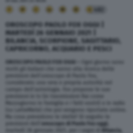
26 Gen. 2021
alle
06:09
482
OROSCOPO PAOLO FOX OGGI |
MARTEDÌ 26 GENNAIO 2021 |
BILANCIA, SCORPIONE, SAGITTARIO,
CAPRICORNO, ACQUARIO E PESCI
OROSCOPO PAOLO FOX OGGI –
Ogni giorno sono
molti gli italiani che vanno alla ricerca delle
previsioni dell’oroscopo di Paolo Fox,
considerato una vera e propria autorità nel
campo dell’astrologia. Fox propone le sue
previsioni in tv (in trasmissioni Rai come
Mezzogiorno in Famiglia e I fatti vostri) o in radio
(su LatteMiele) che poi vengono riportate online.
Ma cosa prevedono le stelle? Di seguito le
previsioni dell’
oroscopo di Paolo Fox oggi
,
martedì 26 gennaio 2021, per i segni di
Bilancia,