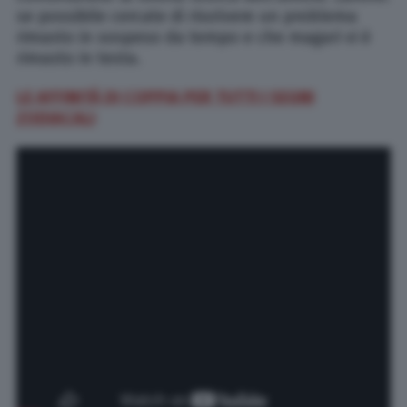
se possibile cercate di risolvere un problema
rimasto in sospeso da tempo e che magari vi è
rimasto in testa.
LE AFFINITÀ DI COPPIA PER TUTTI I SEGNI
ZODIACALI