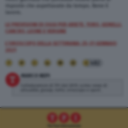
risposte che aspettavate da tempo. Bene il
lavoro.
LE PREVISIONI DI OGGI PER ARIETE, TORO, GEMELLI,
CANCRO, LEONE E VERGINE
L’OROSCOPO DELLA SETTIMANA: 25-31 GENNAIO
2021
482
MARCO NEPI
Collaboratore di TPI dal 2019, scrivo news di
attualità, gossip, lotto, oroscopo e sport.