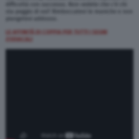
difficoltà con successo. Non vedete che c’è chi
sta peggio di voi? Rimboccatevi le maniche e non
piangetevi addosso.
LE AFFINITÀ DI COPPIA PER TUTTI I SEGNI
ZODIACALI