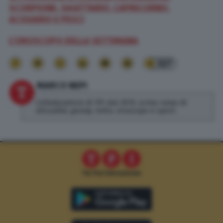
SCORPIONE, SAGITTARIO, CAPRICORNO,
ACQUARIO E PESCI
L’OROSCOPO DELLA SETTIMANA
327
MARCO NEPI
Collaboratore di TPI dal 2019, scrivo news di
attualità, gossip, lotto, oroscopo e sport.