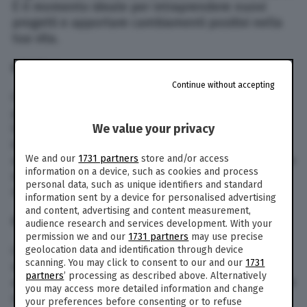
È il momento ideale per intraprendere nuovi
progetti e apportare cambiamenti positivi nella
tua vita.
GEMELLI
Continue without accepting
Cari Gemelli, la giornata si presenta favorevole
per le relazioni sociali. La tua naturale curiosità
We value your privacy
ti porterà a nuove scoperte e incontri
interessanti. Sfrutta queste opportunità per
We and our
1731 partners
store and/or access
ampliare i tuoi orizzonti. Vedrete che presto tutto
information on a device, such as cookies and process
si aggiusta. Se qualcosa non va secondo i piani
personal data, such as unique identifiers and standard
non prendetevela troppo.
information sent by a device for personalised advertising
and content, advertising and content measurement,
CANCRO
audience research and services development. With your
permission we and our
1731 partners
may use precise
Cari Cancro, potresti sentirti particolarmente
geolocation data and identification through device
scanning. You may click to consent to our and our
1731
sensibile. Dedica del tempo a te stesso e alle
partners
’ processing as described above. Alternatively
attività che ti rilassano. Ascolta le tue emozioni e
you may access more detailed information and change
non esitare a esprimere i tuoi sentimenti.
your preferences before consenting or to refuse