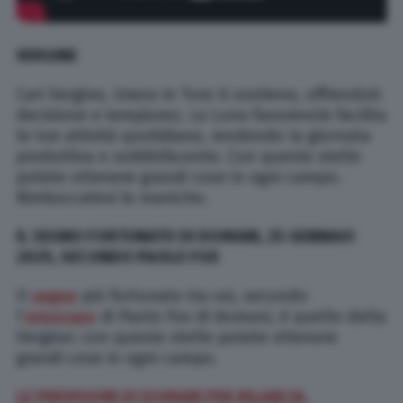
VERGINE
Cari Vergine, Urano in Toro ti sostiene, offrendoti
decisione e tempismo. La Luna favorevole facilita
le tue attività quotidiane, rendendo la giornata
produttiva e soddisfacente. Con queste stelle
potete ottenere grandi cose in ogni campo.
Rimboccatevi le maniche.
IL SEGNO FORTUNATO DI DOMANI, 25 GENNAIO
2025, SECONDO PAOLO FOX
Il
segno
più fortunato tra voi, secondo
l’
oroscopo
di Paolo Fox di domani, è quello della
Vergine: con queste stelle potete ottenere
grandi cose in ogni campo.
LE PREVISIONI DI DOMANI PER BILANCIA,