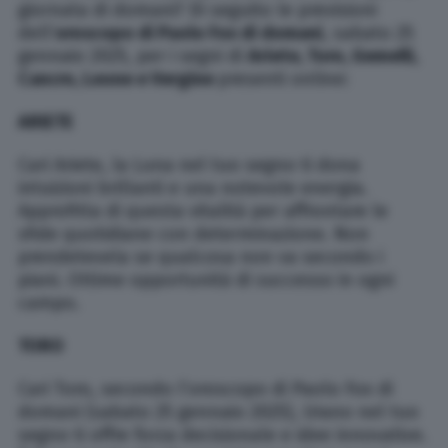
giornata di domani? Di seguito le previsioni
dell’
oroscopo di Paolo Fox di domani
, sabato 25
gennaio 2025, per i segni di
Ariete, Toro, Gemelli,
Cancro, Leone e Vergine
presenti online:
ARIETE
Cari Ariete, la Luna nel tuo segno ti dona
intuizioni brillanti e una notevole energia.
Approfitta di questa vitalità per affrontare le
sfide quotidiane con determinazione. Non
prendetevela se qualcosa non va secondo i
piani. Ottime opportunità di successo in ogni
campo.
TORO
Cari Toro, secondo l’oroscopo di Paolo Fox di
domani (sabato 25 gennaio 2025), Urano nel tuo
segno ti offre forza decisionale e idee innovative.