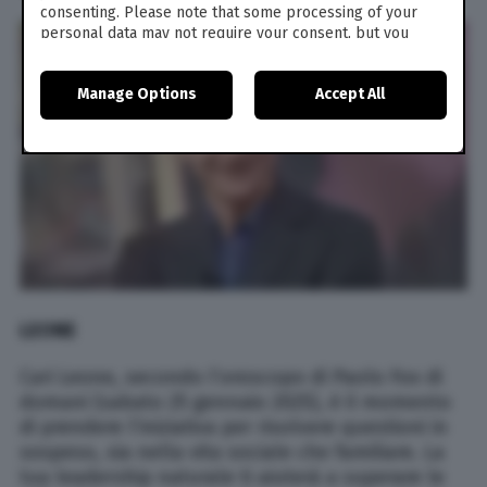
consenting. Please note that some processing of your
personal data may not require your consent, but you
have a right to object to such processing. Your
preferences will apply to this website only. You can
Manage Options
Accept All
change your preferences or withdraw your consent at
any time by returning to this site and clicking the
privacy
policy
button at the bottom of the webpage.
LEONE
Cari Leone, secondo l’oroscopo di Paolo Fox di
domani (sabato 25 gennaio 2025), è il momento
di prendere l’iniziativa per risolvere questioni in
sospeso, sia nella vita sociale che familiare. La
tua leadership naturale ti aiuterà a superare le