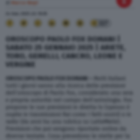
di
Marco Nepi
24 Gen. 2025
alle
10:35
327
OROSCOPO PAOLO FOX DOMANI |
SABATO 25 GENNAIO 2025 | ARIETE,
TORO, GEMELLI, CANCRO, LEONE E
VERGINE
OROSCOPO PAOLO FOX DOMANI –
Molti italiani
tutti i giorni vanno alla ricerca delle previsioni
dell’oroscopo di Paolo Fox, considerato una vera
e propria autorità nel campo dell’astrologia. Fox
propone le sue previsioni in diretta tv (spesso è
ospite in trasmissioni Rai come I fatti vostri) o in
radio (da anni ha una rubrica su LatteMiele).
Previsioni che poi vengono riportate online da
diverse testate. Cosa prevedono le stelle per la