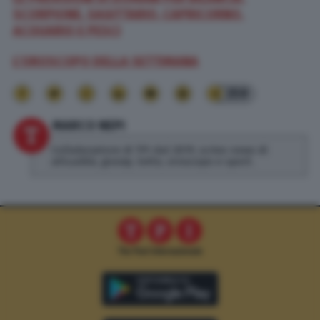
SCORPIONE, SAGITTARIO, CAPRICORNO,
ACQUARIO E PESCI
L’OROSCOPO DELLA SETTIMANA
359
MARCO NEPI
Collaboratore di TPI dal 2019, scrivo news di
attualità, gossip, lotto, oroscopo e sport.