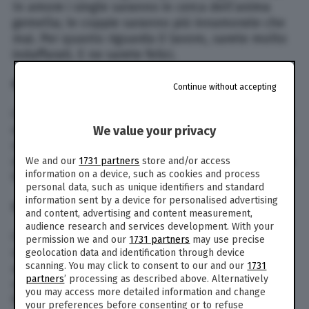
In amore i single saranno in cerca dell’anima
gemella; le coppie saranno più innamorate che
mai. Per quanto riguarda il lavoro, sarete molto
indaffarati. E ne sarete felici.
GEMELLI
Continue without accepting
Cari Gemelli, le stelle saranno dalla vostra parte
e vi regaleranno tanta energia nel lavoro o nello
We value your privacy
studio. In questa settimana dovrete prendere
delle decisioni importanti per quanto riguarda la
We and our
1731 partners
store and/or access
information on a device, such as cookies and process
famiglia o la casa.
personal data, such as unique identifiers and standard
information sent by a device for personalised advertising
CANCRO
and content, advertising and content measurement,
audience research and services development. With your
Cari Cancro, per voi sta iniziando una buona
permission we and our
1731 partners
may use precise
settimana. I cuori solitari allacceranno nuove
geolocation data and identification through device
scanning. You may click to consent to our and our
1731
amicizie che, in futuro, potrebbero diventare
partners
’ processing as described above. Alternatively
speciali. Ora che vi siete lasciati il mese di
you may access more detailed information and change
febbraio alle spalle, potrete scrollarvi di dosso
your preferences before consenting or to refuse