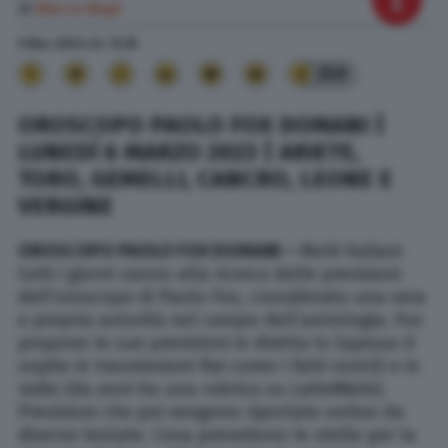
di
Marco Nepi
5 Mar. 2023
alle
12:35
359
OROSCOPO PAOLO FOX DOMANI |
LUNEDÌ 6 MARZO 2023 | ARIETE,
TORO, GEMELLI, CANCRO, LEONE E
VERGINE
OROSCOPO PAOLO FOX DOMANI –
Molti italiani
tutti i giorni vanno alla ricerca delle previsioni
dell’oroscopo di Paolo Fox, considerato una vera
e propria autorità nel campo dell’astrologia. Fox
propone le sue previsioni in diretta tv (spesso è
ospite in trasmissioni Rai come I fatti vostri) o in
radio (da anni ha una rubrica su LatteMiele).
Previsioni che poi vengono riportate online da
diverse testate. Cosa prevedono le stelle per la