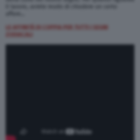
il lavoro, avrete modo di chiudere un certo
affare…
LE AFFINITÀ DI COPPIA PER TUTTI I SEGNI
ZODIACALI