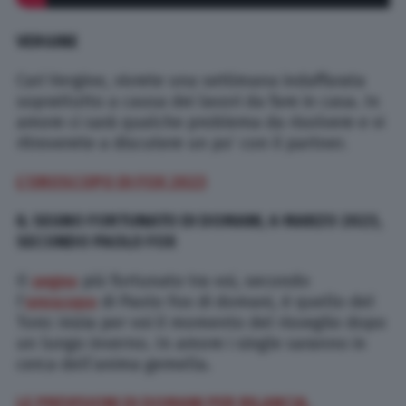
VERGINE
Cari Vergine, vivrete una settimana indaffarata
soprattutto a causa dei lavori da fare in casa. In
amore ci sarà qualche problema da risolvere e vi
ritroverete a discutere un po’ con il partner.
L’OROSCOPO DI FOX 2023
IL SEGNO FORTUNATO DI DOMANI, 6 MARZO 2023,
SECONDO PAOLO FOX
Il
segno
più fortunato tra voi, secondo
l’
oroscopo
di Paolo Fox di domani, è quello del
Toro: inizia per voi il momento del risveglio dopo
un lungo inverno. In amore i single saranno in
cerca dell’anima gemella.
LE PREVISIONI DI DOMANI PER BILANCIA,