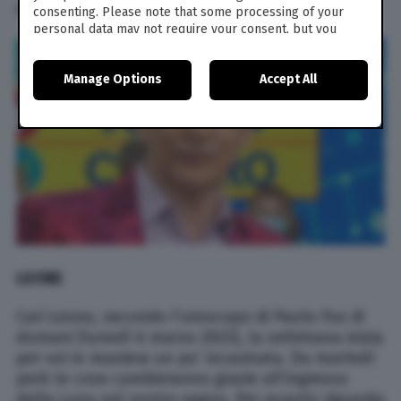
ogni ansia.
consenting. Please note that some processing of your
personal data may not require your consent, but you
have a right to object to such processing. Your
preferences will apply to this website only. You can
Manage Options
Accept All
change your preferences or withdraw your consent at
any time by returning to this site and clicking the
privacy
policy
button at the bottom of the webpage.
LEONE
Cari Leone, secondo l’oroscopo di Paolo Fox di
domani (lunedì 6 marzo 2023), la settimana inizia
per voi in maniera un po’ incasinata. Da martedì
però le cose cambieranno grazie all’ingresso
della Luna nel vostro segno. Per quanto riguarda