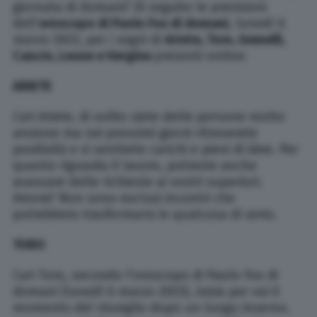
giornata di domani? Di seguito le previsioni
dell’
oroscopo di Paolo Fox di domani
, lunedì 6
marzo 2023, per i segni di
Ariete, Toro, Gemelli,
Cancro, Leone e Vergine
presenti online:
ARIETE
Cari Ariete, di solito siete delle persone molto
ansione ma nei prossimi giorni ritroverete
positività e vi sentirete carichi e pieni di idee. Per
quanto riguarda il lavoro, potreste anche
avanzare delle richieste ai vostri superiori.
Amore? Non sono esclusi incontri che
potrebbero trasformarsi in qualcosa di serio.
TORO
Cari Toro, secondo l’oroscopo di Paolo Fox di
domani (lunedì 6 marzo 2023), inizia per voi il
momento del risveglio dopo un lungo inverno.