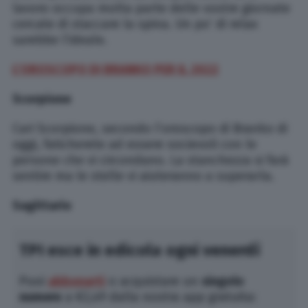
lavoro occupa molta parte delle vostre giornate
cercate di staccare la spina. Un po’ di relax
sarebbe l’ideale.
L’OROSCOPO DI BRANKO PER IL 2022
Scorpione
Cari Scorpione, secondo l’oroscopo di Branko di
oggi, faticherete ad essere socievoli con le
persone che vi circondano. La stanchezza si farà
sentire ma le stelle vi aiuteranno a superarla.
Sagittario
TPI esce in edicola ogni venerdì
Puoi
abbonarti
o acquistare un
singolo
numero
a €2,49 dalla nostra app gratuita: