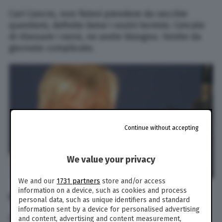
Cari Cancro, non fatevi prendere da vecchie
questioni, definite bene i vostri termini. Cercate
di rilassare i nervi, ne avete bisogno. Venite da
giornate complicate.
Continue without accepting
We value your privacy
We and our
1731 partners
store and/or access
information on a device, such as cookies and process
Leone
personal data, such as unique identifiers and standard
information sent by a device for personalised advertising
Cari amici del Leone, secondo l’oroscopo di
and content, advertising and content measurement,