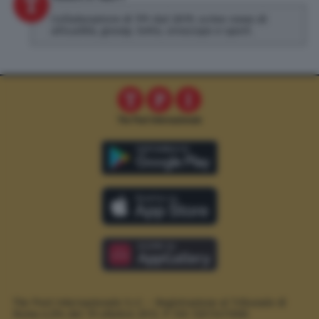
Collaboratore di TPI dal 2019, scrivo news di
attualità, gossip, lotto, oroscopo e sport.
The Post Internazionale S.r.l. – Registrazione al Tribunale di
Roma n.294 del 19 ottobre 2012.
P. IVA 12073411006