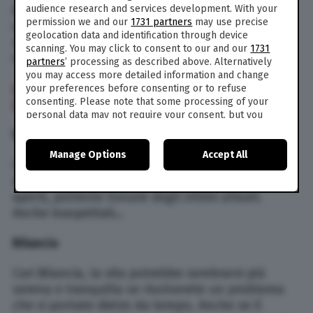
audience research and services development. With your
Branko di oggi (martedì 8 febbraio 2022), le
permission we and our
1731 partners
may use precise
vostre scelte saranno molto imporanti. Se
geolocation data and identification through device
riuscirete a superare le vostre resistenze avrete
scanning. You may click to consent to our and our
1731
tutto da guadagnare in diversi campi.
partners
’ processing as described above. Alternatively
you may access more detailed information and change
LE AFFINITÀ DI COPPIA PER TUTTI I SEGNI
your preferences before consenting or to refuse
consenting. Please note that some processing of your
ZODIACALI
personal data may not require your consent, but you
have a right to object to such processing. Your
Vergine
preferences will apply to this website only. You can
Manage Options
Accept All
change your preferences or withdraw your consent at
Cari Vergine, ultimamente siete determinati nel
any time by returning to this site and clicking the
privacy
raggiungere i vostri obiettivi. Tenete gli occhi
policy
button at the bottom of the webpage.
aperti, potreste trovare degli ottimi alleati.
Anche inaspettati…
Bilancia
Cari Bilancia, la vita potrebbe sembrarvi più
serena e tranquilla se risolverete un problema
che vi portate dietro da tempo. Anche se il