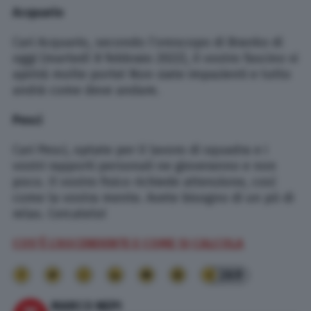
Acquario
Cari Acquario, secondo l’oroscopo di Branko di
oggi (martedì 8 febbraio 2022), il vostro fascino vi
apirirà molte porte! Non siate impazienti e tutto
andrà come deve andare.
Pesci
Cari Pesci, optate per il lavoro di squadra e i
vostri rapporti personali ne gioveranno e non
poco. Il vostro fisico richiede attenzione, così
come la vostra mente. Avete bisogno di un pò di
relax. Cercatelo!
COS’È L’ASCENDENTE E COME SI CALCOLA
269
MARCO NEPI