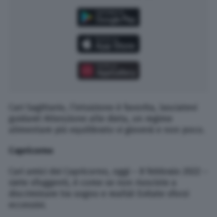
Cari Sagittario, l’intuizione è favorita, lasciatevi
guidare! Attenzione alle dieta, un regime
alimentare più equilibrato vi gioverà e non poco.
Capricorno
Cari amici dei Capricorno, oggi – 8 febbraio 2022 –
siete sfuggenti, è come se non riusciste a
discriminare tra sogno e realtà! Evitate sforzi
eccessivi.