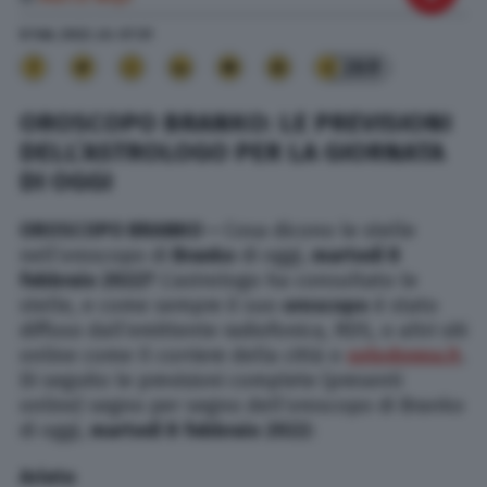
8 Feb. 2022
alle
07:31
269
OROSCOPO BRANKO: LE PREVISIONI
DELL’ASTROLOGO PER LA GIORNATA
DI OGGI
OROSCOPO BRANKO –
Cosa dicono le stelle
nell’oroscopo di
Branko
di oggi,
martedì 8
febbraio
2022?
L’astrologo ha consultato le
stelle, e come sempre il suo
oroscopo
è stato
diffuso dall’emittente radiofonica, RDS, o altri siti
online come Il corriere della città o
solodonna.it
.
Di seguito le previsioni complete (presenti
online) segno per segno dell’oroscopo di Branko
di oggi,
martedì 8
febbraio
2022:
Ariete