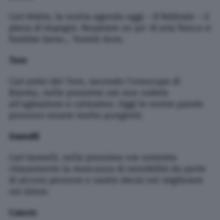
Cari Ariete, la vostra agenda oggi – 8 febbraio – è
piena di impegni. Respirare un po’ di aria fresca vi
farebbe bene… Tenete duro.
Toro
Cari amici del Toro, secondo l’oroscopo di
Branko, nelle prossime ore non cedete
all’agitazione e calmatevi. Oggi le vostre parole
possono essere molto pungenti.
Gemelli
Cari Gemelli, nelle prossime ore noterete
chiaramente la mancanza di sensibilità da parte
di alcune persone e sarete decisi nel migliorare
voi stessi.
Cancro