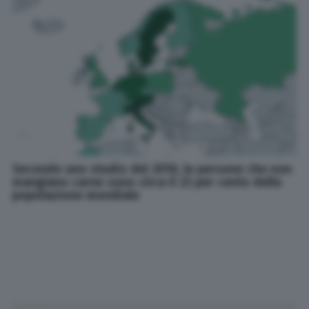
Secondo uno studio del 2010, le persone che non
mangiano carne sono circa il 22 per cento della
popolazione mondiale