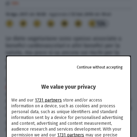
di
TPI
16 Ago. 2017
alle
16:58
- Aggiornato il
12 Set. 2019
alle
19:43
124
Le diete vegetariane sono spesso associate a
benefici cardiovascolari e altri benefici per la
salute, ma poco si sa ancora sui rischi per la
salute mentale legati a questo regime
alimentare
Continue without accepting
I vegetariani
potrebbero essere più esposti alla
We value your privacy
depressione
, secondo uno studio dell’Università
di Bristol, pubblicato sul
Journal of Disorders
We and our
1731 partners
store and/or access
Affective
, che ha analizzato circa 10mila britannici
information on a device, such as cookies and process
di sesso maschile. Coloro che hanno eliminato la
personal data, such as unique identifiers and standard
carne dalla loro dieta hanno due volte più
information sent by a device for personalised advertising
probabilità dei carnivori di soffrire di questo
and content, advertising and content measurement,
disturbo psichico.
audience research and services development. With your
permission we and our
1731 partners
may use precise