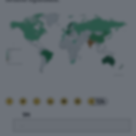
124
TPI
.