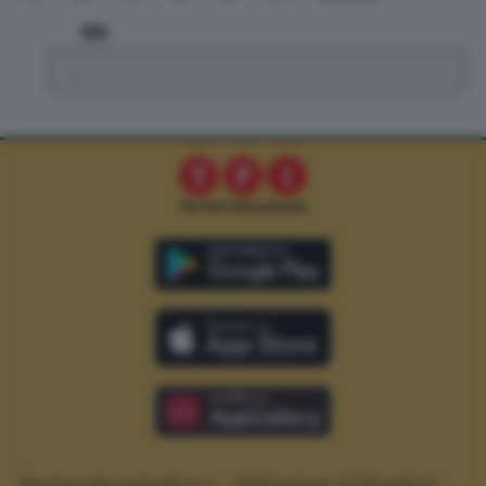
TPI
.
The Post Internazionale S.r.l. – Registrazione al Tribunale di