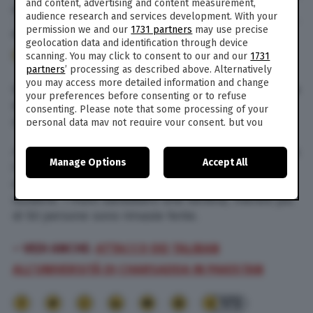
and content, advertising and content measurement,
di
TPI
audience research and services development. With your
permission we and our
1731 partners
may use precise
20 Gen. 2016
alle
12:08
geolocation data and identification through device
173
scanning. You may click to consent to our and our
1731
partners
’ processing as described above. Alternatively
you may access more detailed information and change
Una serie di fotografie mostrano cosa è successo
your preferences before consenting or to refuse
nella giornata del 19 gennaio 2016 a
Charsadda, 
consenting. Please note that some processing of your
a 35 chilometri da Peshawar, in Pakistan.
personal data may not require your consent, but you
have a right to object to such processing. Your
preferences will apply to this website only. You can
A essere presa di mira dalle milizie talebane è stata 
Manage Options
Accept All
change your preferences or withdraw your consent at
l’università Bacha Khan di Charsadda, all’interno 
any time by returning to this site and clicking the
privacy
della quale si trovavano circa 
600 visitatori e 3mila 
policy
button at the bottom of the webpage.
studenti. I morti sarebbero una ventina, mentre più 
di 50 persone sono rimaste ferite.
– VEDI ANCHE:
ATTACCO DEI TALIBAN
ALL’UNIVERSITÀ DI CHARSADDA IN PAKISTAN
173