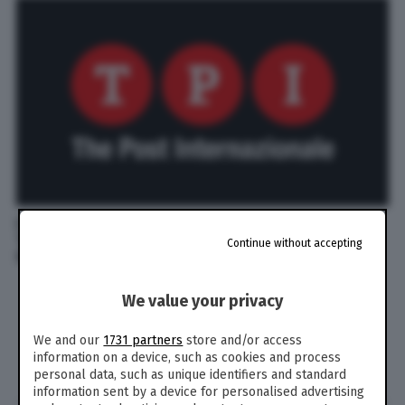
L'aggressione è stata condotta da parte dei
Taliban e ha causato circa 20 morti e più di 50
Continue without accepting
feriti
We value your privacy
We and our
1731 partners
store and/or access
information on a device, such as cookies and process
personal data, such as unique identifiers and standard
information sent by a device for personalised advertising