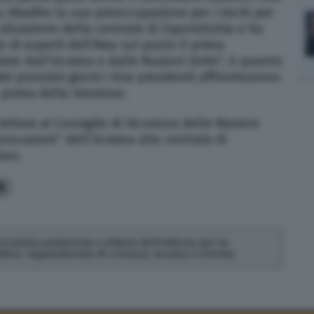
a ribadito la sua preoccupazione per i rischi per
 situazione della centrale di Zaporizhzhia e ha
 di esperti dell’Aiea sul posto il prima
date dall’Ucraina e dalle Nazioni Unite”, è quanto
Nei prossimi giorni i due presidenti affronteranno
rima della missione.
ettera al Consiglio di Sicurezza delle Nazioni
vocazioni” dell’Ucraina alla centrale di
ass.
8
nalista praticante e allieva dell'Istituto per la
rbino. Appassionata di cronaca, musica e cinema.