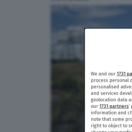
We and our
1731 p
process personal d
personalised adve
and services deve
geolocation data a
our
1731 partners
’
information and ch
note that some pro
right to object to 