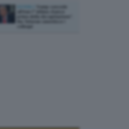
ESTERI /
Trump concede
all'Iran l’“ultima chance
prima della decapitazione”.
Ma Teheran smentisce i
colloqui