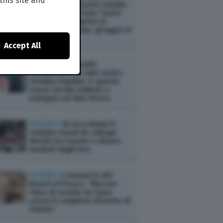
this site and
Tesoro Usa Bessent ventila
un'intesa con l'Iran "entro
48 ore" per riaprire lo
Stretto di Hormuz: greggio in
calo
Accept All
ESTERI /
Gli Houthi
rivendicano un raid contro
l'Arabia Saudita. E spunta
l'asse tra Bin Salman e
Erdogan nel Mar Rosso
ESTERI /
Al via a Roma il
settimo round di colloqui
diretti tra Israele e Libano
mediati dagli Usa
ESTERI /
L’annuncio del
Board of Peace: “Nessun
ritiro di Israele da Gaza
senza il completo disarmo di
Hamas”