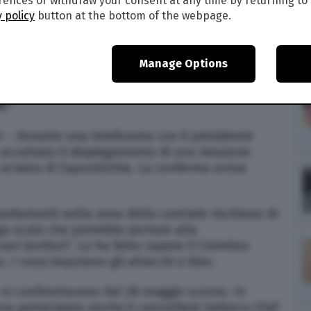
ences or withdraw your consent at any time by returning to 
 policy
button at the bottom of the webpage.
UMA Wire
Manage Options
8
n – durante una telefonata con il presidente
ccettato il dispiegamento di una missione
 ucraina di Zaporizhzhia. La conferma arriva
rdamenti nella zona della centrale rischiano di
ga scala che potrebbe portare alla
ri territori”. Lo ha fatto sapere il Cremlino
. I russi imputano gli attacchi a Kiev.
 si confrontavano dal 28 maggio scorso. In
va partecipato anche il cancelliere tedesco Olaf