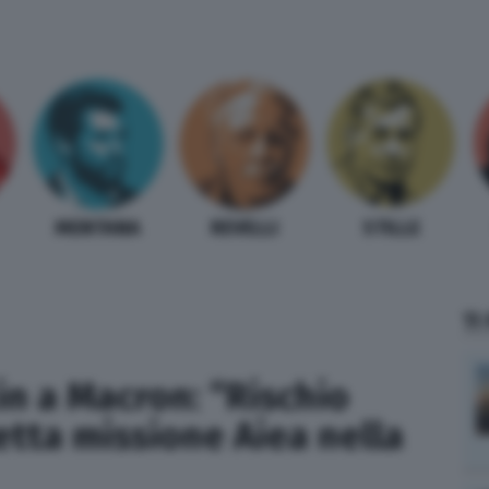
MENTANA
REVELLI
STILLE
TI
in a Macron: “Rischio
cetta missione Aiea nella