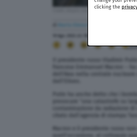
change your prefer
clicking the
privacy
Credit: Dmytro Smolyenko/Ukrinform via Z
di
Maria Elena Marsico
19 Ago. 2022
alle
18:53
21
Il presidente russo Vladimir Puti
francese Emmanuel Macron – ha a
dell’Aiea nella centrale nucleare
dall’Eliseo.
Putin ha anche detto che i bomba
provocare “una catastrofe su lar
contaminazione da radiazione di va
citato dall’agenzia di stampa Tass
Macron e il presidente russo non
quell’occasione, al colloquio ave