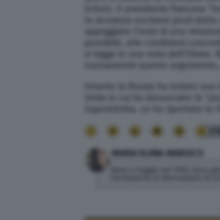
Scholz. Il presidente francese “h
la sicurezza nucleare posti dalla
appoggiato l’invio di una missione
possibile, alle condizioni concor
si legge in una nota dell’Eliseo. 
nuovamente questo argomento, p
Intanto la Russia ha inviato una l
Unite in cui ha denunciato le “pro
Zaporizhzhia. Lo ha riportato la T
21
MARIA ELENA MARSICO
Nata a Foggia nel 1993. Sono gior
Formazione al Giornalismo di U