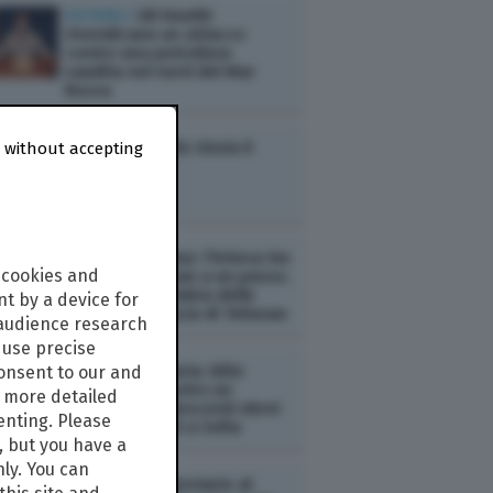
ESTERI /
Gli Houthi
rivendicano un attacco
contro una petroliera
saudita nel nord del Mar
Rosso
ESTERI /
Israele rinvia il
 without accepting
ritiro da Gaza
ESTERI /
Hormuz: l'intesa tra
 cookies and
Usa, Iran e Oman a un passo.
Ma pesano l'ombra delle
t by a device for
mine e la sfiducia di Teheran
 audience research
use precise
ESTERI /
Bulgaria: blitz
consent to our and
neonazista contro un
s more detailed
gruppo di adolescenti ebrei
enting. Please
italiani in hotel a Sofia
, but you have a
nly. You can
ESTERI /
Il segretario al