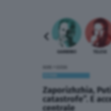
SABELLI FIORETTI
GUIDA BARDI
GAMBINO
TELESE
»
HOME
ESTERI
ESTERI
Zaporizhzhia, Put
catastrofe”. E ac
centrale