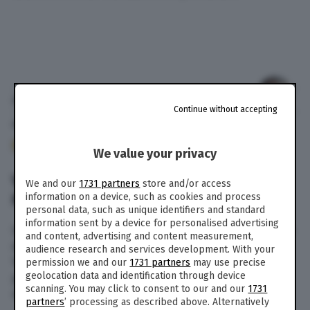
di
Niccolò Di Francesco
Continue without accepting
26 Lug. 2022
alle
10:51
419
We value your privacy
VESCOVO RAPINATO IN DIRETTA
We and our
1731 partners
store and/or access
MENTRE CELEBRA LA MESSA | VIDEO
information on a device, such as cookies and process
personal data, such as unique identifiers and standard
information sent by a device for personalised advertising
Un vescovo è stato rapinato mentre celebrava in
and content, advertising and content measurement,
diretta streaming la messa: è accaduto a New
audience research and services development. With your
York con i ladri che hanno portato via oggetti
permission we and our
1731 partners
may use precise
geolocation data and identification through device
preziosi e gioielli per un valore complessivo di
scanning. You may click to consent to our and our
1731
400mila dollari.
partners
’ processing as described above. Alternatively