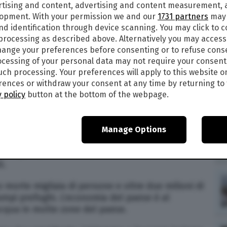
rtising and content, advertising and content measurement,
lopment. With your permission we and our
1731 partners
may 
nd identification through device scanning. You may click to 
 processing as described above. Alternatively you may acces
19
alle
08:48
ange your preferences before consenting or to refuse cons
4
cessing of your personal data may not require your consent
such processing. Your preferences will apply to this website o
i Rieck Machar ha giurato martedì 26 aprile nella
ences or withdraw your consent at any time by returning to 
te del governo di unità nazionale nato per
 policy
button at the bottom of the webpage.
erra.
 del 2013 il presidente Salva Kiir accusò il suo
Manage Options
to un colpo di stato, è esploso un conflitto che
ro politico a conflitto etnico tra i Dinka e i
i.
 morte migliaia di persone e oltre due milioni di
campi profughi. L’economia del paese è al
 acqua in molte zone del paese.