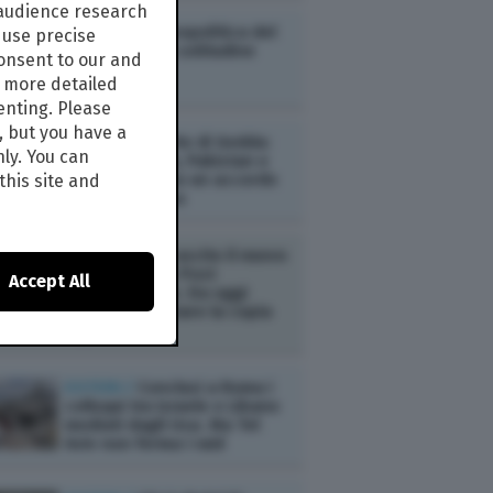
 audience research
ESTERI /
La geopolitica del
use precise
contrasto alla solitudine
consent to our and
s more detailed
enting. Please
, but you have a
ESTERI /
Il Patto di Gedda:
nly. You can
Arabia Saudita, Pakistan e
Turchia firmano un accordo
this site and
di mutua difesa
AMBIENTE /
È uscito il nuovo
numero di The Post
Accept All
Internazionale. Da oggi
potete acquistare la copia
digitale
ESTERI /
Conclusi a Roma i
colloqui tra Israele e Libano
mediati dagli Usa. Ma Tel
Aviv non ferma i raid