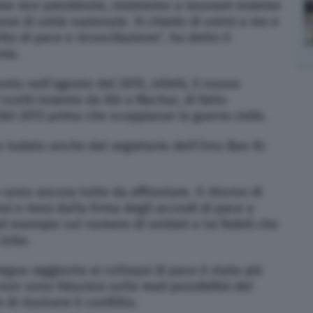
e vice presidente, inizieremo a lavorare insieme
one di unità nazionale. Vi chiedo di unirvi a me e
to di pace e riconciliazione”, ha detto il
nia.
nto nell’agosto del 2015, infatti, il nuovo
scelti insieme da Kiir e Machar, di fatto
 del 2013 prima che scoppiasse la guerra civile.
to lodato anche dal segretario dell’Onu Ban Ki-
 sono ancora tutte da affrontare. Il ritorno di
i e mesi dalla firma degli accordi di pace a
e ad esempio sul numero di soldati a lui fedeli che
Juba.
regua raggiunta ai colloqui di pace è stata più
non sono fiduciosi sulle reali possibilità del
di risolvere il conflitto.