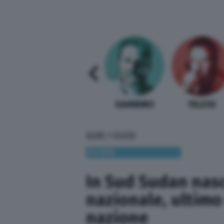
SABELLI FIORETTI
GUIDA BARDI
GAMBINO
TELESE
»
HOME
ESTERI
ESTERI
In Sud Sudan nasc
nazionale, ultimo 
nazione