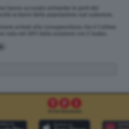
cana hanno accusato entrambe le parti del
atrocità ai danni della popolazione sud sudanese.
sere arrivati alla consapevolezza che è l’ultima
ne nata nel 2011 dalla scissione con il Sudan.
4