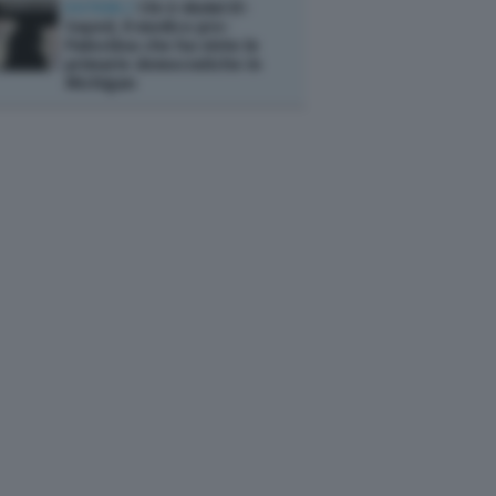
ESTERI /
Chi è Abdul El-
Sayed, il medico pro-
Palestina che ha vinto le
primarie democratiche in
Michigan