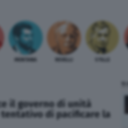
MENTANA
REVELLI
STILLE
TI
e il governo di unità
tentativo di pacificare la