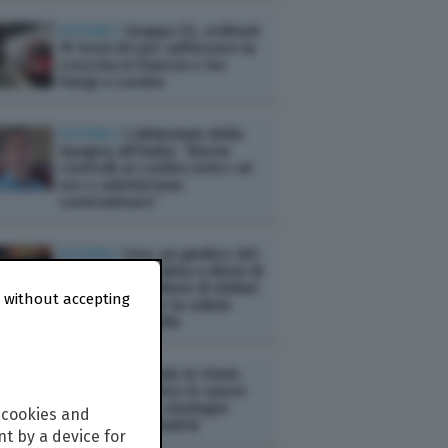
ESTERI /
Gruppo FS, ordinati
19 treni AV per rafforzare la
crescita in Francia e tra
Parigi e Londra
ESTERI /
L’ultimatum della
Spagna all’Italia: “Basta
controlli ai confini entro 48
ore o adotteremo
contromisure”
ESTERI /
Usa: un giudice del
New Mexico ordina a Meta di
versare 567 milioni di dollari
 without accepting
in un fondo per la salute
mentale infantile
ESTERI /
Quando lo Stato
interviene contro le nuove
"solitudini": la strategia
 cookies and
nazionale di Madrid
t by a device for