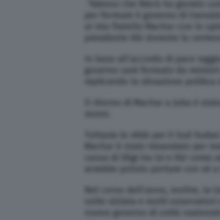
“Adesso che Rieck ha giurato com
per formare il governo di transizi
al mio fratello Machar con lo spiri
presidente Kiir durante la cerimo
In base all’accordo di pace raggiu
governo sarà formato da ministri 
replicando la situazione politica
Il ritorno di Machar a Juba è sta
moon.
Tuttavia le sfide per il Sud Sudan
Machar è stato rimandato per mes
causa di litigi tra lui e Kiir com
avrebbe potuto portare con sé a 
Nel corso dell’anno, inoltre, la t
volte violata e molti osservatori 
nuovo governo di unità nazionale 