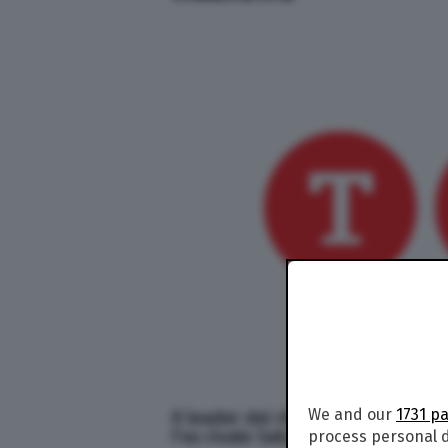
We and our
1731 p
Il leader dei ribelli ha giurato a
l'ex rivale Salva Kiir dopo tre an
process personal d