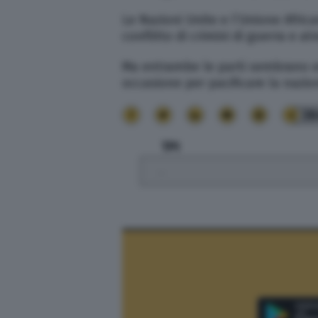
Le Nazioni Unite e l’Unione Afri
conflitto di crimini di guerra e 
Ma entrambe le parti sembrano es
occasione per pacificare la nazio
38
TPI
.