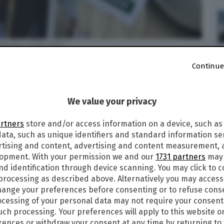
kistan. Credit: Getty
 presidente Donal Trump, il Pakistan inganna gli
Continue
 ricevuti per combattere il terrorismo
We value your privacy
9
alle
23:42
artners
store and/or access information on a device, such as
5
ata, such as unique identifiers and standard information sen
rtising and content, advertising and content measurement,
o di voler cancellare 300 milioni di dollari
lopment. With your permission we and our
1731 partners
may 
anziamenti al Pakistan, a causa
nd identification through device scanning. You may click to 
re prese nel corso degli anni da Islamabad nei
 processing as described above. Alternatively you may acces
ange your preferences before consenting or to refuse cons
cessing of your personal data may not require your consent
ssato aveva accusato più volte il Pakistan
such processing. Your preferences will apply to this website o
do aiuti senza però intraprendere azioni concrete
ences or withdraw your consent at any time by returning to 