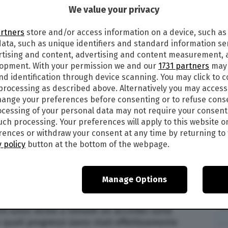
We value your privacy
19
alle
12:07
artners
store and/or access information on a device, such as
ata, such as unique identifiers and standard information sen
rtising and content, advertising and content measurement,
l Kazakistan, i colloqui di pace sulla Siria
lopment. With your permission we and our
1731 partners
may 
 Iran e cominciati ieri, lunedì 23 gennaio 2017.
nd identification through device scanning. You may click to 
 processing as described above. Alternatively you may acces
ggiunto un accordo
per riaffermare il cessate il
ange your preferences before consenting or to refuse cons
in vigore il 30 dicembre 2016 e per instaurare un
cessing of your personal data may not require your consent
ndo la strada a una soluzione definitiva del
such processing. Your preferences will apply to this website o
ences or withdraw your consent at any time by returning to 
 policy
button at the bottom of the webpage.
o e delle fazioni armate ribelli sono al secondo
diati da Mosca e Teheran, che sostengono il
ara, che supporta i ribelli.
Manage Options
nu per la Siria Staffan de Mistura abbia
arti sono vicine a trovare un accordo sulla
o quali progressi siano stati effettivamente