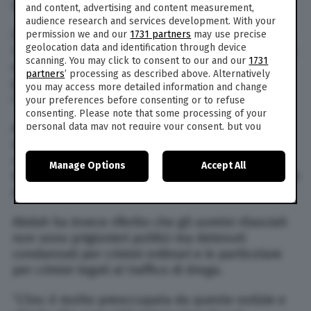
detto Anas al-Abdah.
and content, advertising and content measurement,
audience research and services development. With your
Giovedì 9 giugno, l’inviato speciale delle Nazioni
permission we and our
1731 partners
may use precise
geolocation data and identification through device
Unite Staffan de Mistura aveva riferito che Russia
scanning. You may click to consent to our and our
1731
e Siria gli avevano parlato dell’intenzione del
partners
’ processing as described above. Alternatively
governo di liberare un numero sostanzioso di
you may access more detailed information and change
combattenti.
your preferences before consenting or to refuse
consenting. Please note that some processing of your
personal data may not require your consent, but you
Aveva notato come il rilascio coincidesse con il
have a right to object to such processing. Your
mese sacro di Ramadan e potesse essere letto
preferences will apply to this website only. You can
come un gesto unilaterale del governo di
Manage Options
Accept All
change your preferences or withdraw your consent at
Damasco, ma aveva chiesto ulteriori informazioni
any time by returning to this site and clicking the
privacy
sulla questione.
policy
button at the bottom of the webpage.
Abdah ha invece riferito che gli uomini rilasciati
non sono prigionieri politici ma detenuti
condannati per crimini ordinari e in particolare
per crimini legati al traffico di droga.
“L’Snc è molto preoccupata da queste notizie e