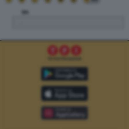
TPI
.