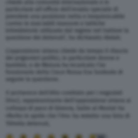
chiede alla comunità internazionale e in
particolare all’ufficio dell’inviato speciale di
prendere una posizione netta e inequivocabile
contro le esecrabili manovre e tattiche
intimidatorie utilizzate dal regime nel trattare la
questione dei detenuti”, ha dichiarato Abdah.
L’opposizione siriana chiede da tempo il rilascio
dei prigionieri politici, in particolare donne e
bambini, e de Mistura ha incaricato l’ex
funzionario della Croce Rossa Eva Svoboda di
seguire la questione.
Il portavoce
dell
’Alto comitato per i negoziati
(Hnc), rappresentante dell’opposizione siriana ai
colloqui di pace di Ginevra,
Salim al-Muslat
ha
riferito in aprile che l’Hnc ha redatto una lista di
150mila detenuti,
90