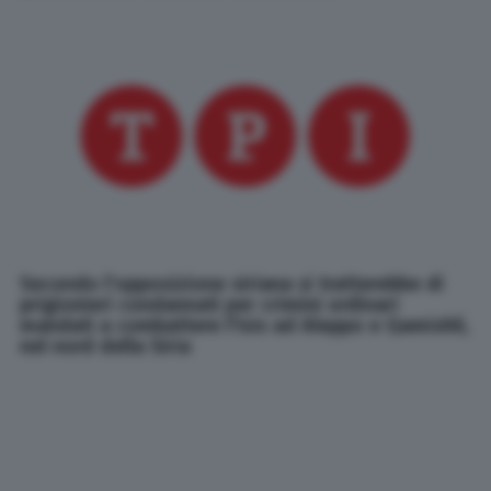
Secondo l'opposizione siriana si tratterebbe di
prigionieri condannati per crimini ordinari
mandati a combattere l'Isis ad Aleppo e Qamishli,
nel nord della Siria