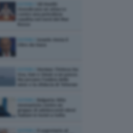
ESTERI /
Gli Houthi
rivendicano un attacco
contro una petroliera
saudita nel nord del Mar
Rosso
ESTERI /
Israele rinvia il
ritiro da Gaza
ESTERI /
Hormuz: l'intesa tra
Usa, Iran e Oman a un passo.
Ma pesano l'ombra delle
mine e la sfiducia di Teheran
ESTERI /
Bulgaria: blitz
neonazista contro un
gruppo di adolescenti ebrei
italiani in hotel a Sofia
ESTERI /
Il segretario al