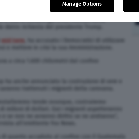
Manage Options
tensi ad aspettarli al confine.
o e Usa si trovano già 2.100 membri della
le dietro richiesta del presidente Trump.
i
mid term
, ha accusato i Democratici di utilizzare
i e mettere in crisi la sua Amministrazione.
ra a circa 1.600 chilometri dal confine
 ha anche annunciato la costruzione di vere e
 saranno trattenuti i migranti della carovana.
 installeremo tende ovunque, costruiremo
i milioni di dollari. Qui i migranti aspetteranno
ilo e se non ne avranno diritto se ne andranno”,
ervista all’emittente Fox News.
a di quanto accaduto al confine con il Guatemala