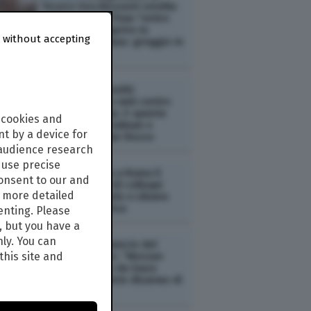
Tesoro Usa Bessent ventila
un'intesa con l'Iran "entro
48 ore" per riaprire lo
 without accepting
Stretto di Hormuz: greggio in
calo
ESTERI /
Gli Houthi
rivendicano un raid contro
l'Arabia Saudita. E spunta
 cookies and
l'asse tra Bin Salman e
t by a device for
Erdogan nel Mar Rosso
 audience research
use precise
ESTERI /
Al via a Roma il
consent to our and
settimo round di colloqui
s more detailed
diretti tra Israele e Libano
mediati dagli Usa
enting. Please
, but you have a
nly. You can
ESTERI /
L’annuncio del
this site and
Board of Peace: “Nessun
ritiro di Israele da Gaza
senza il completo disarmo di
Hamas”