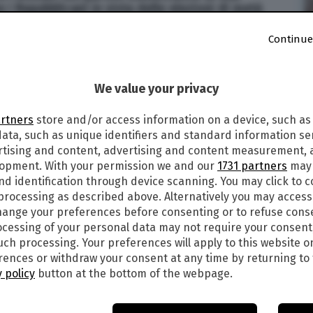
 i Repubblicani in vista delle elezioni di metà
Continue
19
alle
02:49
We value your privacy
9
artners
store and/or access information on a device, such as
ata, such as unique identifiers and standard information sen
viare 5.200 soldati al confine con il Messico per
rtising and content, advertising and content measurement,
rovenienti dall’Honduras che si trovano
lopment. With your permission we and our
1731 partners
may 
nd identification through device scanning. You may click to 
 processing as described above. Alternatively you may acces
iegato dal generale Terrence O’Shaughnessy,
ange your preferences before consenting or to refuse cons
e prevede l’invio di truppe in Texas, Arizona e
cessing of your personal data may not require your consent
such processing. Your preferences will apply to this website o
ences or withdraw your consent at any time by returning to 
he saranno utilizzati elicotteri, barriere e filo
 policy
button at the bottom of the webpage.
bloccare la carovana.
già detto che l'”invasione” dei migranti