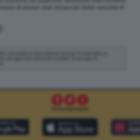
costrette ad aspettare settimane alla frontiera
ntano di essere stati minacciati dalle autorità di
9
93. Laureata in Giornalismo presso l'università La
 con giornali cartacei e online. Si occupa di
e.