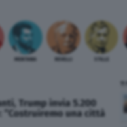
MENTANA
REVELLI
STILLE
TI
nti, Trump invia 5.200
e: “Costruiremo una città