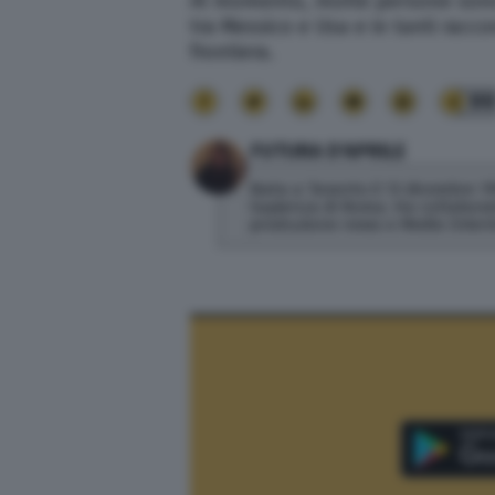
Al momento, molte persone sono 
tra Messico e Usa e in tanti racco
frontiera.
9
FUTURA D'APRILE
Nata a Taranto il 13 dicembre 19
Sapienza di Roma. Ha collaborato
produzione news e Medio Orient