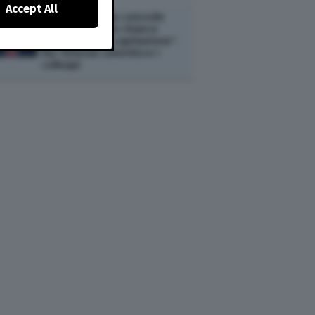
Accept All
ESTERI /
Trump concede
all'Iran l’“ultima chance
prima della decapitazione”.
Ma Teheran smentisce i
colloqui