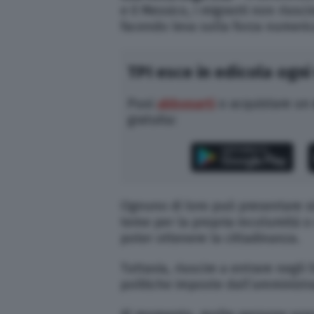
e il Messico, i migranti non riusc
facendo leva sulla forza numeric
TPI esce in edicola ogni
Puoi
abbonarti
o acquistare un
gratuita:
Ognuno di loro può presentare s
teme per la propria incolumità o c
poter ottenere la cittadinanza.
Tuttavia, riuscire a entrare negli 
politiche imposte dall’amminist