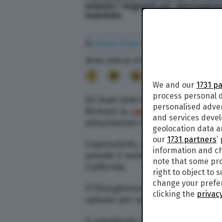
usando i migranti per danneggiare
mandato
di
Futura D'Aprile
30 Ott. 2018
alle
07:27
- Aggiornato il
11 Set. 20
9
We and our
1731 p
process personal d
Gli Stati Uniti hanno deciso di in
personalised adve
fermare la
carovana di migranti
p
and services deve
attualmente in Messico.
geolocation data a
our
1731 partners
’
L’operazione, secondo quanto sp
information and ch
prende il nome di
Faithful Patriot
note that some pro
California.
right to object to 
change your prefer
O’Shaughnessy ha anche spiegato c
clicking the
privacy
spinato per aiutare gli agenti a 
Il presidente Donald Trump aveva 