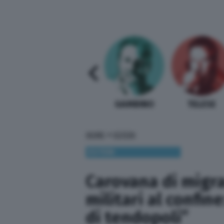
SABELLI FIORETTI
GUIDA BARDI
GAMBINO
TELESE
»
HOME
ESTERI
ESTERI
Carovana di migra
militari al confin
di tendopoli”