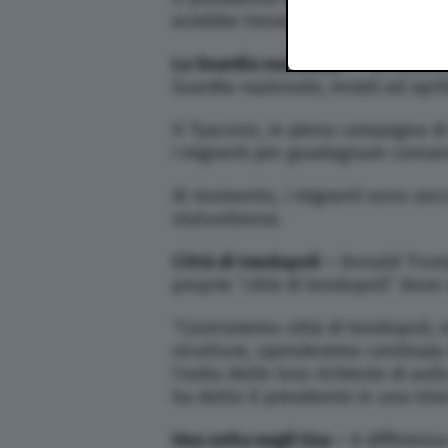
avrebbe trovato i militari statuni
La Guardia nazionale –
Tra Messic
Guardia nazionale, inviati ad apri
Il Tyacoon, in piena campagna d
i migranti per guadagnare consens
Al momento, i migranti sono anco
statunitense.
Città di tendopoli –
Donald Trump
proprie “città di tendopoli” dove
“Costruiremo città di tendopoli,
strutture, spenderemo centinaia d
l’esito delle loro richieste di as
ha detto il presidente in una int
Una volta negli Usa –
A differenz