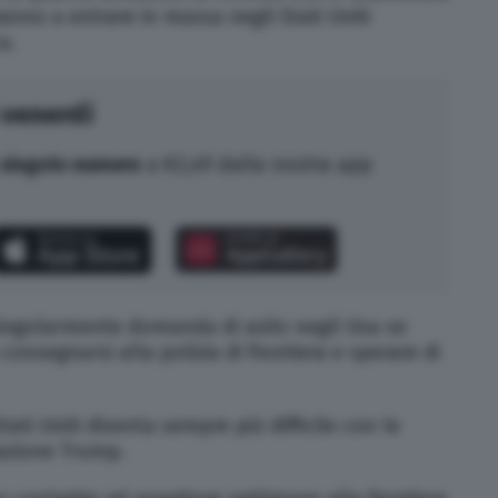
iranno a entrare in massa negli Stati Uniti
a.
 venerdì
singolo numero
a €2,49 dalla nostra app
ingolarmente domanda di asilo negli Usa se
onsegnarsi alla polizia di frontiera e sperare di
Stati Uniti diventa sempre più difficile con le
razione Trump.