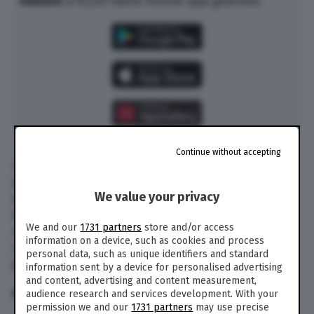
numero
a €2,49 dalla nostra app gratuita:
Continue without accepting
I cinesi possono festeggiare il nuovo approccio
del governo, che intende abbattere le emissioni
We value your privacy
di Co2, e per farlo possono brindare con la loro
birra locale “Snow”, la birra più venduta al
We and our
1731 partners
store and/or access
mondo. Ma se avete iniziato con la birra
information on a device, such as cookies and process
neozelandese, conviene limitarsi al té al
personal data, such as unique identifiers and standard
gelsomino.
information sent by a device for personalised advertising
and content, advertising and content measurement,
Mezzanotte in India
audience research and services development. With your
permission we and our
1731 partners
may use precise