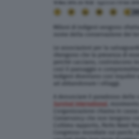
19 Nov. 2014
alle
15:32
- Aggiornato il
9 Set. 201
28
Milioni di indigeni vengono sfratt
nome della conservazione dei terr
Le associazioni per la salvaguardi
ritengono che la presenza di esse
perché cacciano, costruiscono in
così il paesaggio e compromettend
indigeni diventano così inquilini 
ad abbandonare i villaggi.
A denunciare il paradosso delle
Survival International
, movimento 
L’organizzazione chiama in causa
Conservancy
che non tengono cont
L’ultimo rapporto,
Parks Need Peo
Congresso mondiale sui parchi, parl