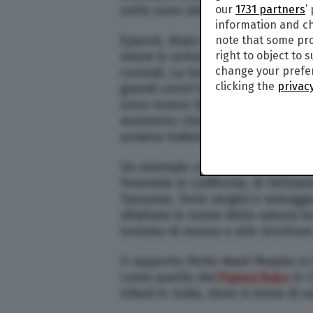
nelle zone vietate.
our
1731 partners
’
information and ch
Eppure, dopo decine di generazio
note that some pro
vivere in armonia con il territori
right to object to 
change your prefer
custodi. La loro presenza, poi, h
clicking the
privacy
grandi centri turistici. Dal rappo
sono invece le parti disabitate q
momento che – non essendo contro
avviene indisturbato.
Un esempio concreto dell’inutile s
Yosemite in California, di Yellow
Tanzania. Terre vergini e selvagg
sfrattate in nome della natura i
turismo di massa e alle struttur
Il rapporto
Parks Need Peoples
si 
come quello dei
Pigmei Baka
in 
tribali in India, dove si tenta di s