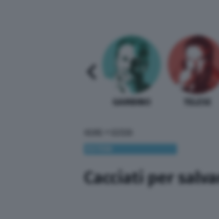
SABELLI FIORETTI
GUIDA BARDI
GAMBINO
TELESE
»
HOME
ESTERI
ESTERI
Cacciati per salva