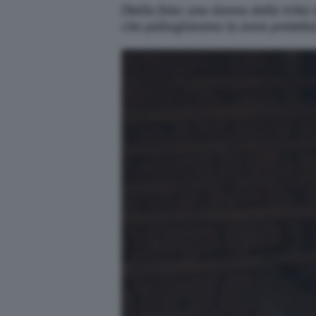
(Nella foto: una donna della tribù
che pattugliavano la zona protetta