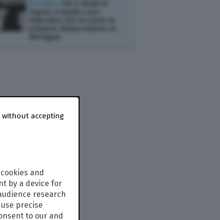
ESTERI /
Chi è Abdul El-
Sayed, il medico pro-
Palestina che ha vinto le
primarie democratiche in
Michigan
 without accepting
 cookies and
t by a device for
 audience research
use precise
consent to our and