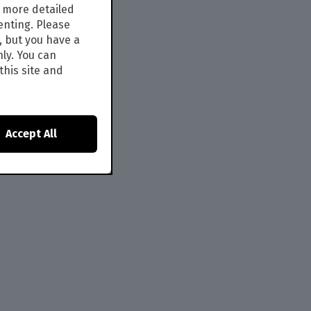
s more detailed
enting. Please
, but you have a
nly. You can
this site and
Accept All