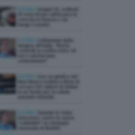
ESTERI /
Gruppo FS, ordinati
19 treni AV per rafforzare la
crescita in Francia e tra
Parigi e Londra
ESTERI /
L’ultimatum della
Spagna all’Italia: “Basta
controlli ai confini entro 48
ore o adotteremo
contromisure”
ESTERI /
Usa: un giudice del
New Mexico ordina a Meta di
versare 567 milioni di dollari
in un fondo per la salute
mentale infantile
ESTERI /
Quando lo Stato
interviene contro le nuove
"solitudini": la strategia
nazionale di Madrid