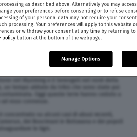
 processing as described above. Alternatively you may acces
ange your preferences before consenting or to refuse cons
ni, molte delle tribù indigene hanno imparato a
cessing of your personal data may not require your consent
o: ne conoscono i bisogni e ne sono diventati i
such processing. Your preferences will apply to this website o
ences or withdraw your consent at any time by returning to 
a scoraggiato la costruzione di fabbriche o di
 policy
button at the bottom of the webpage.
rto diffuso da
Survival International
emerge che
uelle che sono più a rischio deforestazione, dal
llate – il taglio selvaggio degli alberi
Manage Options
acrificio degli indigeni sono il parco di
stone nel Wyoming e il Serengeti nel nord della
e, un tempo abitate da tribù che sono state poi
ncontaminata. Oggi queste terre hanno ceduto a
e ad esso connesse.
è concentrato su alcuni casi di abusi recenti,
Camerun, dei Boscimani in Botswana e dei popoli
alvaguardare le tigri.