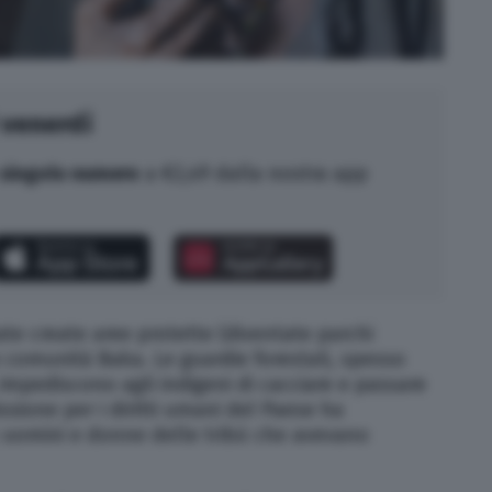
 venerdì
singolo numero
a €2,49 dalla nostra app
e create aree protette (diventate parchi
e comunità Baka. Le guardie forestali, spesso
impediscono agli indigeni di cacciare e passare
ssione per i diritti umani del Paese ha
 uomini e donne delle tribù che avevano