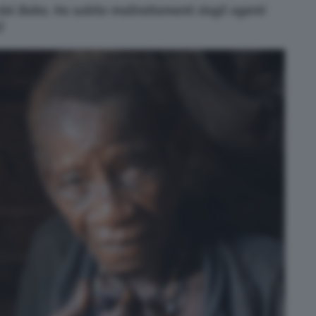
 dei Baka. Ha subito maltrattamenti dagli agenti
)