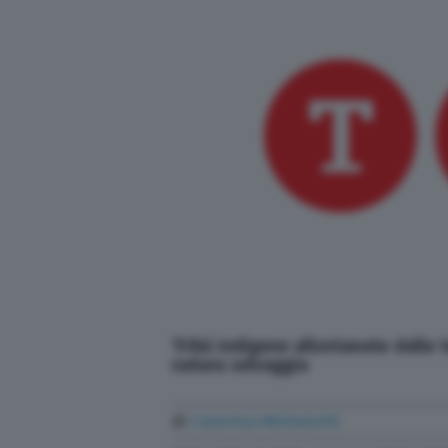
Tribù indigene allontanate dalle 
natura selvaggia
di
Caterina Michelotti