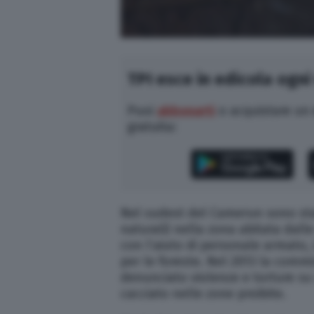
TPI esce in edicola ogni
Puoi
abbonarti
o acquistare un
gratuita:
Nel sudest del Camerun sono stat
naturali) nella zona abitata dall
con l’aiuto di personale armato, 
per le foreste. Nel 2013 la commi
denunciato violenze e torture su
cacciato nelle zone proibite.