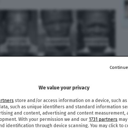
.
Continue
We value your privacy
artners
store and/or access information on a device, such as
 bracconaggio perché cacciano per procurarsi
ata, such as unique identifiers and standard information sen
e riescono a rimanere nelle loro case devono
rtising and content, advertising and content measurement,
dre” per la tutela di flora e fauna, pronte ad
lopment. With your permission we and our
1731 partners
may 
foreste a procurarsi legna o a cercare animali
nd identification through device scanning. You may click to 