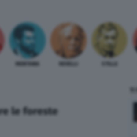
MENTANA
REVELLI
STILLE
TI
re le foreste