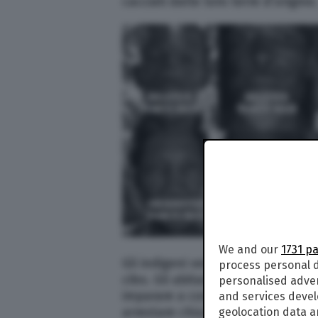
cacciati dalle loro terre d’origine
We and our
1731 p
Gli indigeni vengono accusati di
process personal d
cibo. Gli abitanti dei villaggi ch
personalised adve
imparare a convivere con le “squa
and services deve
arrestare chiunque trovino nelle 
geolocation data a