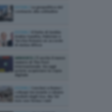
ESTERI /
La geopolitica del
contrasto alla solitudine
ESTERI /
Il Patto di Gedda:
Arabia Saudita, Pakistan e
Turchia firmano un accordo
di mutua difesa
AMBIENTE /
È uscito il nuovo
numero di The Post
Internazionale. Da oggi
potete acquistare la copia
digitale
ESTERI /
Conclusi a Roma i
colloqui tra Israele e Libano
mediati dagli Usa. Ma Tel
Aviv non ferma i raid