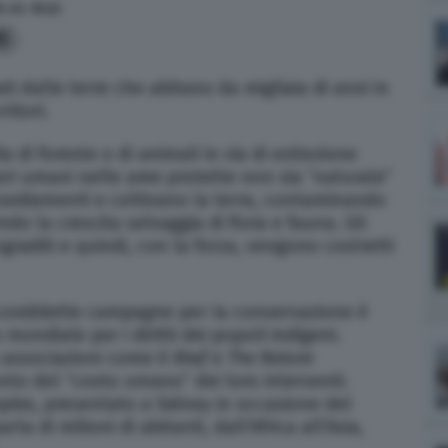
9
alle
19:23
5
ati dalle terre che abitano da migliaia di anni in
itori.
a di foreste o di animali in via di estinzione
ri umani nelle aree protette non sia “naturale”
sediamenti e coltivano la terra, contaminando
o la crescita selvaggia di flora e fauna. Gli
sgraditi e quindi, con la forza, vengono costretti
 cosiddette campagne per la conservazione è
mondiale per i diritti dei popoli indigeni.
 associazioni come il
Wwf
e
The Nature
o del “costo umano” dei loro interventi.
ples
, presentato a Sidney in occasione del
a di milioni di abitanti, dall’Africa all’Asia,