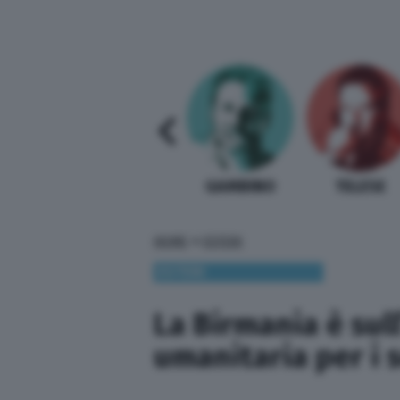
SABELLI FIORETTI
GUIDA BARDI
GAMBINO
TELESE
»
HOME
ESTERI
ESTERI
La Birmania è sull
umanitaria per i 