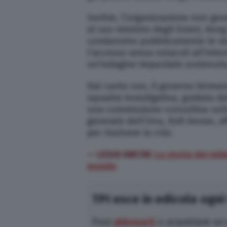
Inoltre, l’organizzazione non go
al suo ministro degli Esteri, Aung
condannino pubblicamente le viol
l’accesso senza ostacoli all’inte
un’indagine imparziale sostenuta
Dal canto suo, il governo birmano
squadra investigativa, guidata da
una commissione consultiva sulla
generale dell’Onu, Kofi Annan, af
per risolvere la crisi.
— LEGGI ANCHE:
La storia dei roh
mondo
TPI esce in edicola ogni
Puoi
abbonarti
o acquistare un