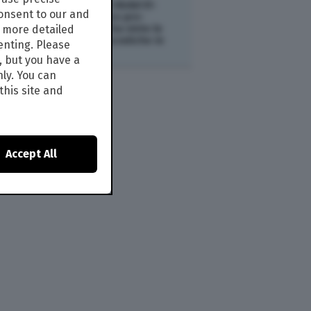
ESTERI /
Chi è Abdul El-
consent to our and
Sayed, il medico pro-
Palestina che ha vinto le
s more detailed
primarie democratiche in
enting. Please
Michigan
, but you have a
nly. You can
this site and
Accept All