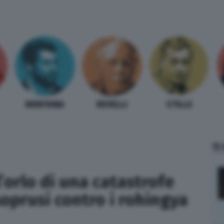
MENTANA
REVELLI
STILLE
TI
’orlo di una catastrofe
soprusi contro i rohingya