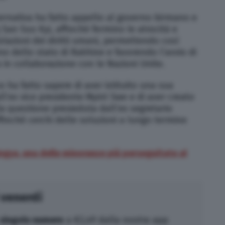
vernativa ha fatto appello al governo birmano e
 San Suu Kyi, affinché fermino le atrocità e
azioni dei diritti umani, permettendo così
rno dello stato di Rakhine e favorendo l’avvio di
 in collaborazione con le Nazioni Unite.
 ha fatto sapere di aver istituito una sua
ll’ex vice presidente Myint Swe e di aver creato
 questione presieduta dall’ex segretario
finché cerchi delle soluzioni a lungo termine
ingya, una delle minoranze più perseguitate al
 venerdì
singolo numero
a €2,49 dalla nostra app