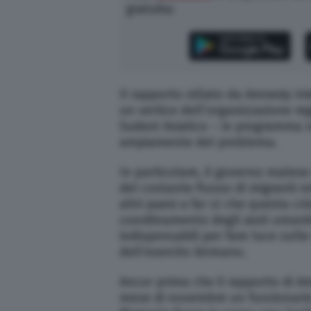
gratuita:
Il rapporto stilato da
Amnesty Int
un vertice dell’organizzazione r
Sudest Asiatico – in programma n
ampiamente del problema.
In particolare, il governo males
del costante flusso di migranti r
altri paesi a far sì che questa cri
coordinamento degli aiuti umanit
indispensabili per fare luce sulle
dell’esercito birmano.
Ancor prima che il rapporto di
Am
mese di novembre un funzionario