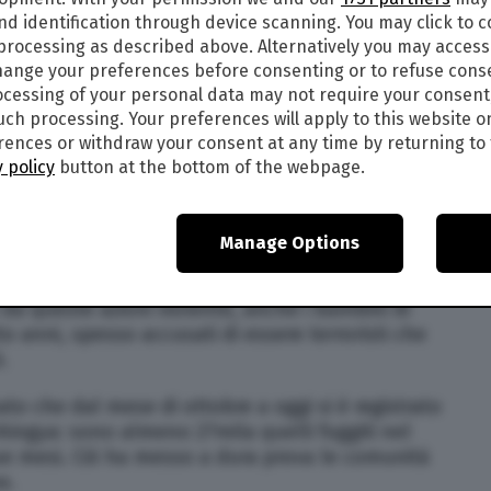
 l’incendio di interi villaggi.
nd identification through device scanning. You may click to 
 processing as described above. Alternatively you may acces
sono almeno 1200 le case e altri edifici (scuole e
ange your preferences before consenting or to refuse cons
ltimi mesi. L’organizzazione ha poi descritto le
cessing of your personal data may not require your consent
rmano come “parte di un attacco diffuso e
such processing. Your preferences will apply to this website o
e rohingya che abita nella zona settentrionale
ences or withdraw your consent at any time by returning to 
 policy
button at the bottom of the webpage.
nche una forte limitazione di accesso nella zona
repressive da parte dei militari birmani, e non è
Manage Options
uanti civili siano morti nel recente conflitto.
 queste azioni violente, anche i bambini di
tto anni, spesso accusati di essere terroristi che
i.
to che dal mese di ottobre a oggi si è registrato
hingya: sono almeno 27mila quelli fuggiti nel
ue mesi. Ciò ha messo a dura prova le comunità
ne.