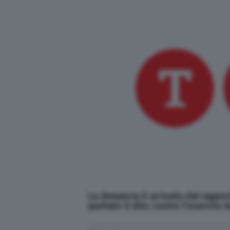
La denuncia è arrivata dal rappo
puntato il dito contro l'esercito 