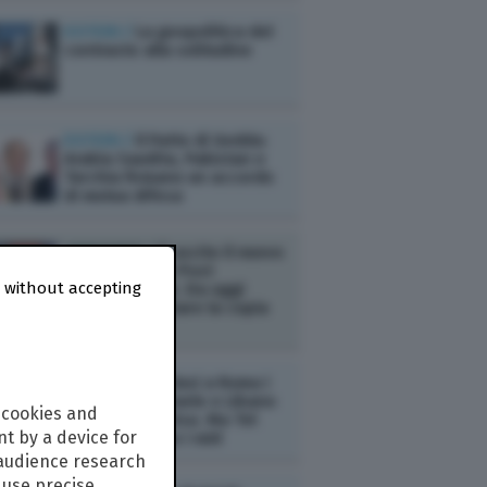
ESTERI /
La geopolitica del
contrasto alla solitudine
ESTERI /
Il Patto di Gedda:
Arabia Saudita, Pakistan e
Turchia firmano un accordo
di mutua difesa
AMBIENTE /
È uscito il nuovo
numero di The Post
 without accepting
Internazionale. Da oggi
potete acquistare la copia
digitale
ESTERI /
Conclusi a Roma i
colloqui tra Israele e Libano
 cookies and
mediati dagli Usa. Ma Tel
t by a device for
Aviv non ferma i raid
 audience research
use precise