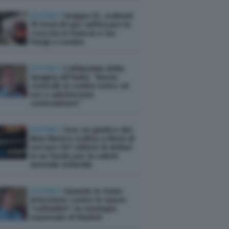
ESTERI /
Gruppo FS, ordinati
19 treni AV per rafforzare la
crescita in Francia e tra
Parigi e Londra
ESTERI /
L’ultimatum della
Spagna all’Italia: “Basta
controlli ai confini entro 48
ore o adotteremo
contromisure”
ESTERI /
Usa: un giudice del
New Mexico ordina a Meta di
versare 567 milioni di dollari
in un fondo per la salute
mentale infantile
ESTERI /
Quando lo Stato
interviene contro le nuove
"solitudini": la strategia
nazionale di Madrid