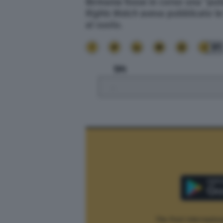
Birmania fosse in corso una “puli
Rights Watch
aveva pubblicato le i
al suolo.
91
TPI
.
The Post Internaziona