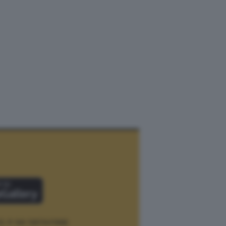
12.
P. IVA 12073411006