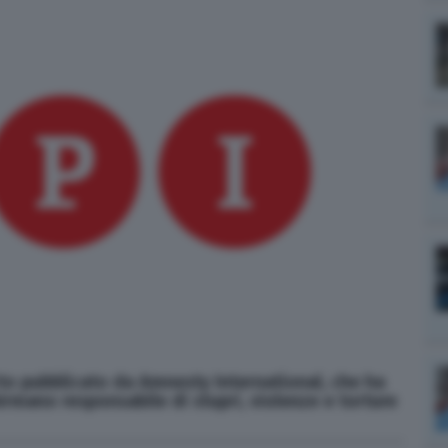
rto pubblicato da Amnesty International, che ha
birmano responsabile di stupri, violenze e torture