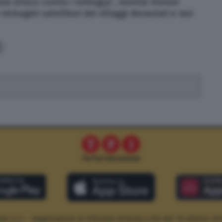
zia etnica contro i rohingya”, mentre
Human
mmagini satellitari dei villaggi devastati e rasi
le S.r.l. – Registrazione al Tribunale di Roma n.294 del 19 ottobre 20