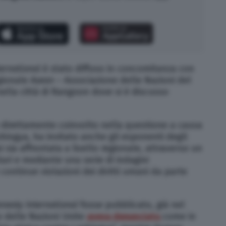
ernational
è stato diffuso in concomitanza con
egionale
Asean
– Associazione delle Nazioni del
ella città di Rangoon dove si è discusso
e direttamente coinvolto nella questione a causa
ohingya, ha invitato anche gli esponenti degli
si sia affrontata a livello regionale, attraverso un
ari e mediante una serie di indagini
 continue violazioni dei diritti umani da parte
nesty International
fosse pubblicato, già nel
 delle Nazioni Unite
aveva denunciato
come in