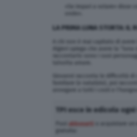
«Se impari a volare» disse co
onde».
LA PRIMA LUNA STORTA: IL 
A chi non è mai capitato di avere
Algieri spiega che avere la “luna
raccontarlo sono i suoi personaggi
talvolta amare.
Giovanni racconta le difficoltà d
familiare (e natalizio), poi racc
annegare a tutti i costi e l’hango
TPI esce in edicola ogni
Puoi
abbonarti
o acquistare un
gratuita: