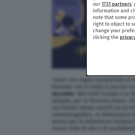
our
1731 partners
’
information and ch
note that some pro
right to object to 
change your prefer
clicking the
privacy
“Quel che voglio trasmettere ai m
formato che in Italia è ancora c
racconto
. Nel nord Europa e in 
sempre, per la formula breve, che
noi italiani siamo riusciti ad ac
cinematografico, la dimensione d
anche per la letteratura italian
nuovo stile di vita e di quotidiani