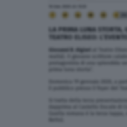
16 Gen. 2020
alle
12:25
26
LA PRIMA LUNA STORTA, 
TEATRO ELISEO: L’EVENT
Giovanni B. Algieri
al Teatro Elis
realtà). Il giovane scrittore cal
protagonista di una splendida s
prima luna storta”.
Domenica 19 gennaio 2020, a parti
il pubblico presso il foyer del Te
Si tratta della terza presentazi
dapprima al Castello Ducale di Co
Quella romana è la terza tappa, 
Bello).