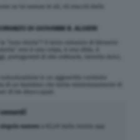
me se lui avesse le ali, «ti stacchi dalle
ROMANZO DI GIOVANNI B. ALGIERI
 la “luna storta”? Il terzo romanzo di Giovanni
 storta” non è una colpa, è una sfida. A
, protagonisti di vite ordinarie, talvolta dolci,
i comunicazione in un agguerrito contesto
onta di un bambino che tenta misteriosamente di
ver di tre disoccupati.
 venerdì
singolo numero
a €2,49 dalla nostra app