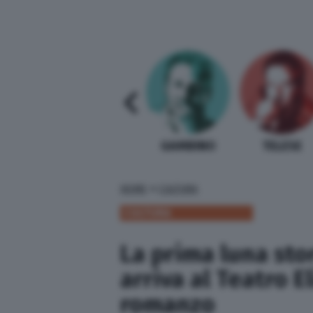
SABELLI FIORETTI
GUIDA BARDI
GAMBINO
TELESE
»
HOME
CULTURA
CULTURA
La prima luna stor
arriva al Teatro E
romanzo