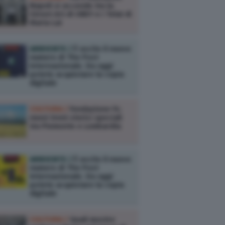
Napoli si accende tra la
Street Art di OBEY e i Telai di
Maria Lai
AMBIENTE /
È uscito il nuovo
numero di The Post
Internazionale. Da oggi
potete acquistare la copia
digitale
CULTURA /
Fondazione Fs:
nuovi treni storici speciali
tra Piemonte e Lombardia
AMBIENTE /
È uscito il nuovo
numero di The Post
Internazionale. Da oggi
potete acquistare la copia
digitale
CULTURA /
Quali mostre