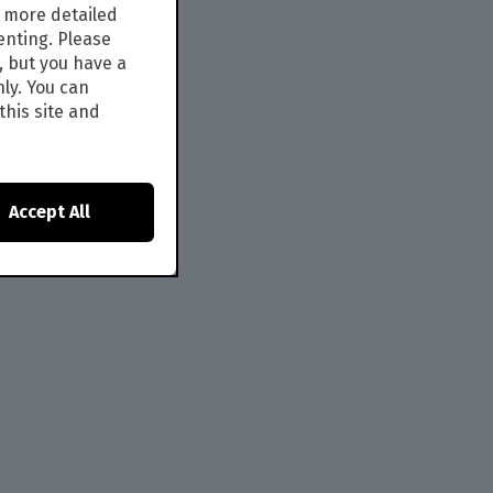
s more detailed
enting. Please
, but you have a
nly. You can
this site and
Accept All