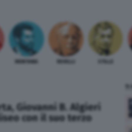
MENTANA
REVELLI
STILLE
TI
ta, Giovanni B. Algieri
liseo con il suo terzo