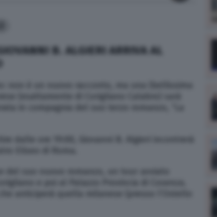
3
GIOVANNI B. ALGIERI ARRIVA AL
O
eo: non è un nuovo racconto, ma una (bellissima
abrese (esattamente di Corigliano Calabro) sarà
erata in compagnia del suo terzo romanzo, “La
re dalle ore 19:00, Giovanni B. Algieri incontrerà
atro Eliseo di Roma.
one del suo nuovo romanzo, un tour avviato
rigliano e poi al Palazzo Provincia di Cosenza.
che anticiperà quella milanese (presso l’Ostello