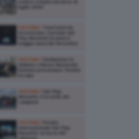
vedere a Roma nel mese di
luglio 2026?
CULTURA /
Trent’anni da
incorniciare: il premio Fair
Play Menarini incanta il
maggio musicale fiorentino
CULTURA /
Fondazione Fs
Italiane e Museo Nazionale
Romano presentano Termini
Escape
CULTURA /
Fair Play
Menarini: è la notte dei
campioni
CULTURA /
Premio
Internazionale Fair Play
Menarini: al via la 30ª
edizione