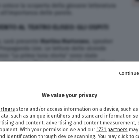
 unisce la scoperta della giovane letteratura
 all’importanza delle parole.
ENTO AL TEATRO ELISEO: GLI OSPITI
re, sarà presente
Martina Martorano
, speaker
Propaganda Live. Le letture delle vicende
anzo “La prima luna storta” sono state
 cinema con “Non ci resta che il crimine”) e a
uta sia a teatro che in tv.
Continue
ospite a sorpresa, che verrà svelato soltanto
We value your privacy
artners
store and/or access information on a device, such as
ata, such as unique identifiers and standard information sen
rtising and content, advertising and content measurement,
lopment. With your permission we and our
1731 partners
may 
nd identification through device scanning. You may click to 