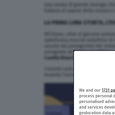
Una serata di grande sinergia che
italiana al sapore della musica e
LA PRIMA LUNA STORTA, L’EV
All’Eliseo, oltre al giovane auto
radiofonica nonché redattrice di 
vissute dai protagonisti del rom
assegnate ad
Andrea Venditti
(al
Camilla Bianchini
, attrice conosci
L’evento sarà movimentato da un 
durante l’arco della serata.
We and our
1731 p
process personal d
personalised adve
and services deve
geolocation data a