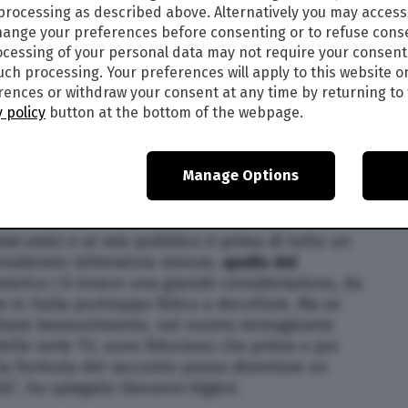
 processing as described above. Alternatively you may acces
ange your preferences before consenting or to refuse cons
cessing of your personal data may not require your consent
such processing. Your preferences will apply to this website o
ences or withdraw your consent at any time by returning to 
 policy
button at the bottom of the webpage.
Manage Options
iei amici e al mio pubblico è prima di tutto un
onsiderato letteratura minore,
quello del
America c’è invece una grande considerazione, da
 in Italia purtroppo fatica a decollare. Ma se
cettare benevolmente, nel nostro immaginario
elle serie TV, sono fiducioso che prima o poi
a la formula del racconto possa diventare un
tà”, ha spiegato Giovanni Algieri.