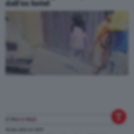
dall’ex hotel
di
Marco Nepi
16 Giu. 2023
alle
10:57