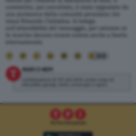
Firenze per chiedere la liberazione di Kata. ll
commento, poi cancellato, è stato segnalato da
una portavoce della comunità peruviana che
stava filmando l’iniziativa. Si indaga
sull’attendibilità del messaggio, per valutare se
le ricerche devono essere estese anche a livello
internazionale.
248
MARCO NEPI
Collaboratore di TPI dal 2019, scrivo news di
attualità, gossip, lotto, oroscopo e sport.