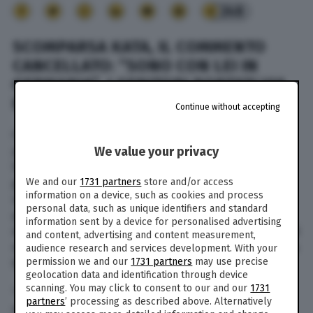
248
SCOMPARSA KATA, IL COMMENTO
CANCELLATO: “SONO CON LEI IN
GERMANIA”. I GENITORI PORTATI VIA
DALL’EX HOTEL
Continue without accepting
Continuano le indagini sulla scomparsa della
piccola Kata, la bambina di 5 anni di cui non si
We value your privacy
hanno più tracce dal pomeriggio di sabato 10
giugno. Ieri la procura di Firenze ha ascoltato
We and our
1731 partners
store and/or access
information on a device, such as cookies and process
separatamente i
genitori
, mentre si indaga sulla
personal data, such as unique identifiers and standard
pista del sequestro. Una delle ipotesi è quella
information sent by a device for personalised advertising
dell’estorsione, legata forse al racket degli affitti
and content, advertising and content measurement,
nell’immobile occupato di via Boccherini in cui la
audience research and services development. With your
permission we and our
1731 partners
may use precise
bimba di origine peruviana vive con la famiglia.
geolocation data and identification through device
scanning. You may click to consent to our and our
1731
“Ci sentiamo confusi, frastornati. Aiutateci”, ha
partners
’ processing as described above. Alternatively
detto ieri il padre Miguel Angel Ramon Chillo