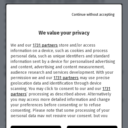
negli eventi sportivi e in quelli culturali, il
Ministero della Cultura precisa che:
sia
nell’audizione di lunedì sia nelle proposte inviate
Continue without accepting
ieri al Cts
, il ministro Franceschini ha chiesto che,
nel caso in cui si dovessero autorizzare eventi
We value your privacy
sportivi con pubblico, le
stesse regole
dovrebbero riguardare i concerti e gli spettacoli
We and our
1731 partners
store and/or access
negli stadi
o in spazi analoghi
“, ha scritto il
information on a device, such as cookies and process
ministero della Cultura.
personal data, such as unique identifiers and standard
information sent by a device for personalised advertising
LA FEDERAZIONE DELL’INDUSTRIA
and content, advertising and content measurement,
audience research and services development. With your
MUSICALE ITALIANA: “È DISCRIMINATORIO”
permission we and our
1731 partners
may use precise
geolocation data and identification through device
A criticare la scelta del governo era stato
Enzo
scanning. You may click to consent to our and our
1731
Mazza
, Ceo di Fimi, la Federazione dell’industria
partners
’ processing as described above. Alternatively
musicale italiana. “Se è possibile accedere in uno
you may access more detailed information and change
your preferences before consenting or to refuse
stadio con 16 mila persone per il calcio deve
consenting. Please note that some processing of your
essere possibile anche per un concerto”, ha
personal data may not require your consent, but you
detto Mazza. “È una questione di principio, il
have a right to object to such processing. Your
mondo della cultura non può essere trattato in
preferences will apply to this website only. You can