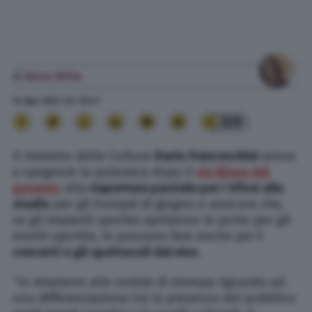
di
Anna Ditta
14 Apr. 2021
alle
12:47
329
Il ministro della Cultura
Dario Franceschini
prova
a spegnere la polemica dopo il
via libera del
governo
alla
riapertura parziale per i tifosi allo
stadio
per gli Europei di giugno e assicura che,
se gli impianti sportivi apriranno le porte per gli
eventi sportivi, lo possano fare anche per
i
concerti e gli spettacoli dal vivo
.
“In relazione alle notizie di stampa riguardo ad
una differenziazione tra la presenza del pubblico