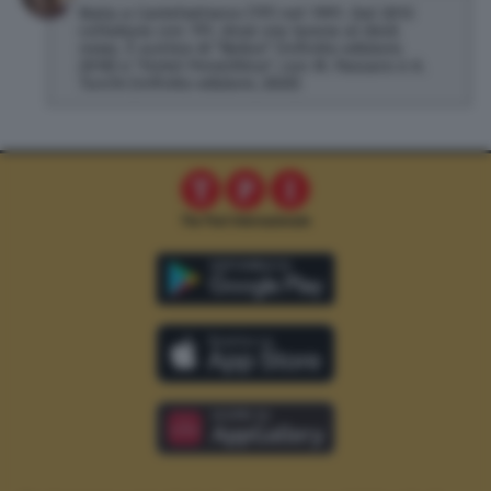
Nata a Castelvetrano (TP) nel 1991. Dal 2013
collabora con TPI, dove ora lavora al desk
news. È autrice di "Belice" (Infinito edizioni,
2018) e "Hotel Penicillina", con M. Passaro e A.
Turchi (Infinito edizioni, 2020)