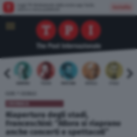
Leggi TPI direttamente dalla nostra app: facile,
Installa
veloce e senza pubblicità
 BARDI
GAMBINO
TELESE
MENTANA
REVELLI
STILLE
URBI
»
HOME
CRONACA
CRONACA
Riapertura degli stadi,
Franceschini: “Allora si riaprano
anche concerti e spettacoli”