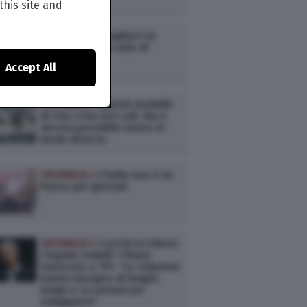
Millennials
this site and
CRONACA /
Scegliere la
semplicità è un atto di
resistenza
Accept All
CRONACA /
Questo modello
di vita ci ha resi soli. Ma è
ancora possibile vivere in
modo diverso
CRONACA /
L’Italia non è un
Paese per giovani
CRONACA /
I social uccidono
i legami stabili? Chiara
Saraceno a TPI: “Le relazioni
hanno bisogno di luoghi,
tempi e occasioni per
svilupparsi”