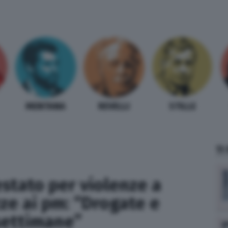
MENTANA
REVELLI
STILLE
TI
stato per violenze a
ze ai pm: “Drogate e
settimane”