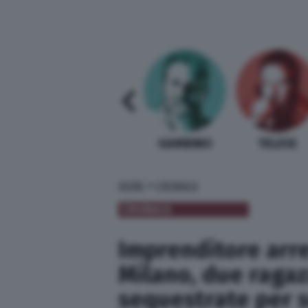
SABELLI FIORETTI
GUIDA BARDI
GAMBINO
TELESE
»
HOME
CRONACA
CRONACA
Imprenditore arre
Milano, due ragaz
sequestrate per 