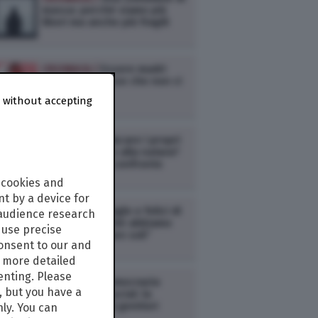
massa: perché siamo più
liberi ma anche più fragili
CRONACA /
Essere madri
oggi, in un Paese che non ci
vede
 without accepting
CRONACA /
Educare i propri
figli alla città o alla natura?
Due modelli a confronto
 cookies and
t by a device for
CRONACA /
Single e felici di
 audience research
esserlo: “Perché abbiamo
use precise
scelto di restare soli”
consent to our and
s more detailed
enting. Please
CRONACA /
Democrazia
, but you have a
domestica e social: la
rivoluzione dei genitori
nly. You can