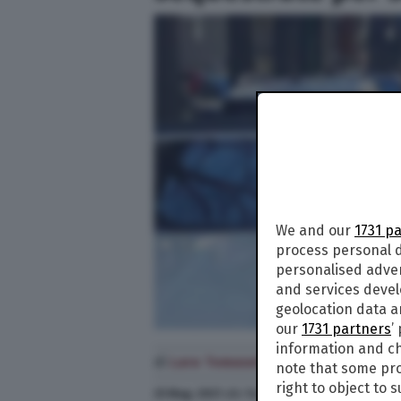
We and our
1731 p
process personal d
personalised adve
and services deve
geolocation data a
our
1731 partners
’
information and ch
di
Lara Tomasetta
note that some pro
right to object to 
25 Mag. 2021
alle
14:58
- Aggiornato il
25 Mag. 2