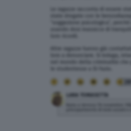
Le ragazze racconta di essere st
state drogate con le benzodiazep
“soggezione psicologica”, perché
usando dosi massicce di tranquilla
loro ricordi.
Altre ragazze hanno già contattat
loro a denunciare. Si indaga, int
nel mondo della criminalità che 
le studentesse a Di Fazio.
28
LARA TOMASETTA
Nata a Verona l’8 novembre 1986.
principalmente di temi sociali e 