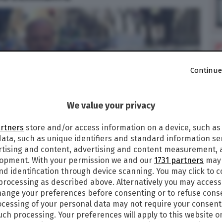
Continue
We value your privacy
artners
store and/or access information on a device, such as
ata, such as unique identifiers and standard information sen
rtising and content, advertising and content measurement,
lopment. With your permission we and our
1731 partners
may 
nd identification through device scanning. You may click to 
 processing as described above. Alternatively you may acces
ange your preferences before consenting or to refuse cons
cessing of your personal data may not require your consent
such processing. Your preferences will apply to this website o
021
alle
14:59