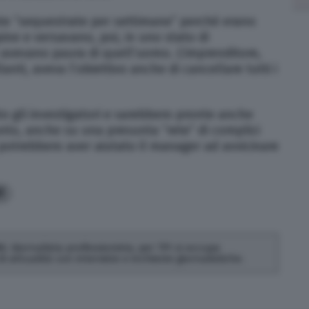
ate “sequestrate per settimane” perché erano
ine e versavano, poi, in uno stato di
 avevano paura di quell’uomo. L’imprenditore,
nti, aveva l’obiettivo anche di cancellare tutti i
o gli investigatori e sarebbero pronte anche
anto, anche su una presunta “rete” di complici
potrebbero aver aiutato il manager ad avvicinare
1
 Giornalista professionista, per TPI si occupa
di attualità con interviste e inchieste giornalistiche.