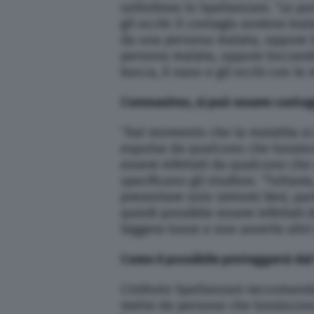
sottolinea lo Spallanzani. “Le por
gli occhi: il contagio avviene ina
da una persona malata, oppure t
persona malata, oppure toccando
bocca, il naso o gli occhi con le 
Coronavirus, si può essere conta
“Dal momento che la malattia si d
espulse da qualcuno che tossisce 
essere infettati da qualcuno che
specificano gli studiosi. “Tutta
presentare solo sintomi lievi, pa
quindi possibile essere infettat
leggera tosse e non avverte altri 
Come è possibile proteggersi dal
L’Istituto Spallanzani raccomand
metro da persone che tossiscono,