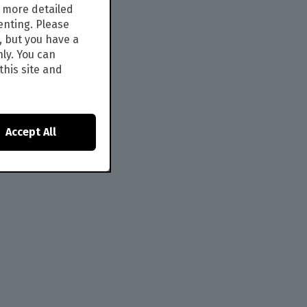
s more detailed
enting. Please
, but you have a
nly. You can
this site and
Accept All