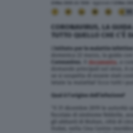
23 Mar. 2020
alle
13:56
- Aggiornato il
23 Mar. 20
95
CORONAVIRUS, LA GUIDA
TUTTO QUELLO CHE C’È 
L’
Istituto per le malattie infettiv
domenica 22 marzo, la guida con tu
Coronavirus
. Il
documento
, a cur
domande principali sul virus. A c
se si sospetta di essere stati co
letale la malattia? Ecco tutti i pun
Qual è l’origine dell’infezione?
“Il 31 dicembre 2019 le autorità 
focolaio di sindrome febbrile, as
gli abitanti di Wuhan, città di circ
Hubei, nella Cina Centro-meridion