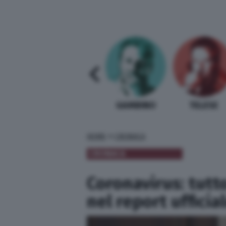
SABELLI FIORETTI
GUIDA BARDI
GAMBINO
TELESE
»
HOME
CRONACA
CRONACA
Coronavirus: tutt
nel report ufficia