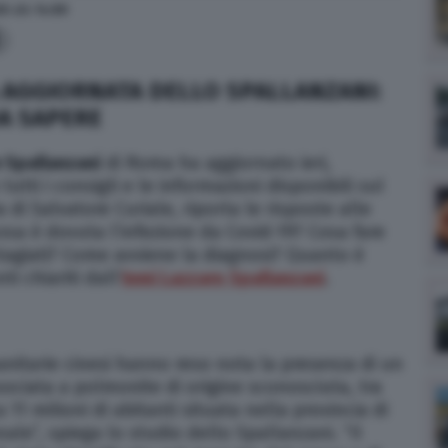
20
alle
14:00
 AGGIORNATA DELLO SPALLANZANI:
DA SAPERE
e Spallanzani
di Roma ha aggiornato ieri,
tti i consigli e le informazioni disponibili sul
a di Salvatore Curiale, riporta le risposte alle
osa è dovuta l’infezione da Covid-19? Cosa fare
ntagiati? Come avviene la diagnosi? Quanto è
ti chiariti dall’
Inmi Lazzaro Spallanzani
.
sanitarie cinesi hanno reso nota la presenza di un
sociata a polmonite di origine sconosciuta, tra
a 11 milioni di abitanti situata nella provincia di
ale”, spiega lo studio dello Spallanzani. “Il