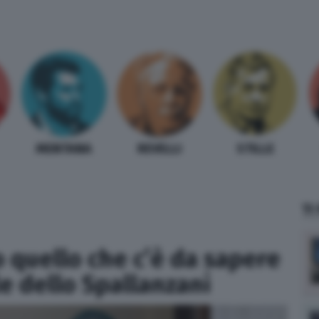
MENTANA
REVELLI
STILLE
TI
o quello che c’è da sapere
le dello Spallanzani