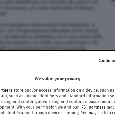
è stato identificato nel mercato del pesce e di
et”) di Huanan, al centro della città di Wuhan,
20”.
gente patogeno responsabile dell’epidemia: si
us, che l’Organizzazione Mondiale della Sanità
d indicare la similarità con il virus della SARS,
demia globale con 8.096 casi confermati e 774
’OMS ha denominato COVID-19 la malattia
Continue
la caratteristica forma a coroncina visibile al
We value your privacy
 virus che causa infezioni negli esseri umani e
i uccelli e mammiferi come cammelli, gatti e
artners
store and/or access information on a device, such as
. Questo tipo di virus sono “molto diffusi in
ata, such as unique identifiers and standard information sen
attie che vanno dal comune raffreddore a
rtising and content, advertising and content measurement,
ome respiratoria mediorientale (MERS) e la
lopment. With your permission we and our
1731 partners
may 
 (SARS)”.
nd identification through device scanning. You may click to 