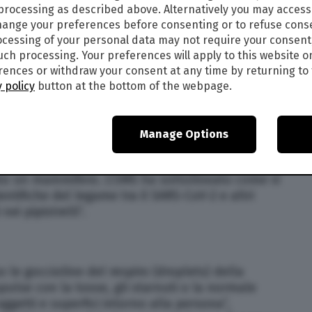
 processing as described above. Alternatively you may acces
ange your preferences before consenting or to refuse cons
cessing of your personal data may not require your consent
onavirus, come si trasmette? “I coronavirus
such processing. Your preferences will apply to this website o
iti intermedi, che per la Mers sono stati i
ences or withdraw your consent at any time by returning to 
ibetto. Il contagio, anche in questo caso, è stato
 policy
button at the bottom of the webpage.
o dalla trasmissione del virus da animale a
ll’epidemia è un mercato dove venivano venduti
n sappiamo ancora con precisione quale sia stato
Manage Options
irus all’uomo: appare comunque probabile, anche
e epidemie verificatesi sino ad oggi, che il
ato un mammifero. L’OMS ha sottolineato come vi
tifiche del legame tra il SARS-CoV-2 e altri
nei pipistrelli”.
o le goccioline del respiro (droplets) della
lse con la tosse, gli starnuti o la normale
ggetti e superfici intorno alla persona”,