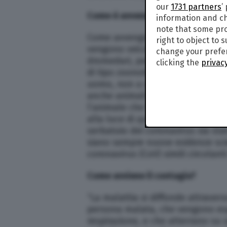
our
1731 partners
’
Come è avvenuto il contagio?
information and ch
note that some pro
Come avvengono i contagi da Cor
right to object to 
vengono veicolati all’uomo da osp
change your prefer
dromedari, per la Sars forse lo z
clicking the
privacy
di tipo zoonotico, ovvero causat
uomo, non a caso l’epicentro de
anche animali selvatici vivi. No
l’animale che ha trasmesso il v
alla luce di quanto avvenuto nell
serbatoio dei coronavirus sia st
siano sempre nuove evidenze scien
coronavirus (CoV) simili circolanti 
Come avviene il contagio?
“La malattia si diffonde attravers
persona malata, che vengono espu
respirazione, e che atterrano su o