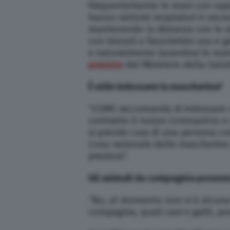
frequentemente le mani con sapo
hanno sintomi respiratori è neces
mantenendo la distanza con le al
con tessuti o fazzolettini usa e g
e naturalmente lavandosi le man
previste
dal Ministero della Salute
È utile indossare la mascherina?
“L’OMS raccomanda di indossare 
contratto il nuovo Coronavirus e 
si prende cura di una persona co
L’uso razionale delle mascherine è
preziose”.
Gli animali da compagnia possono
“No, al momento non vi è alcuna 
compagnia, quali cani e gatti, po