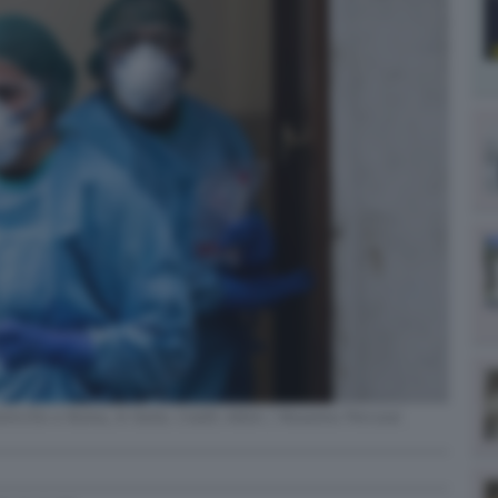
icilio a Roma, in Italia. Credit: ANSA / Massimo Percossi