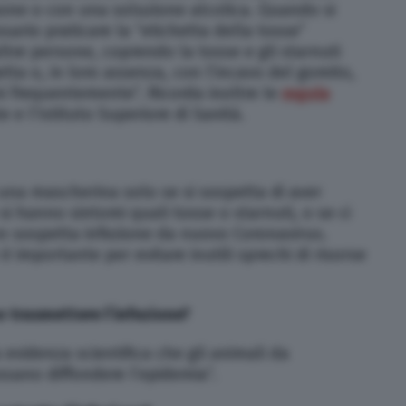
ne o con una soluzione alcolica. Quando si
sario praticare la “etichetta della tosse”
tre persone, coprendo la tosse e gli starnuti
etta o, in loro assenza, con l’incavo del gomito,
i frequentemente”. Ricorda inoltre le
regole
 e l’Istituto Superiore di Sanità.
una mascherina solo se si sospetta di aver
si hanno sintomi quali tosse o starnuti, o se ci
n sospetta infezione da nuovo Coronavirus.
 importante per evitare inutili sprechi di risorse
 trasmettere l’infezione?
evidenza scientifica che gli animali da
ssano diffondere l’epidemia”.