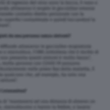
te di ingresso del virus sono la bocca, il naso e
lando attraverso il respiro le goccioline emesse
ramite contatto diretto personale con la
 superfici contaminate e quindi toccandosi la
mani”.
giati da una persona senza sintomi?
iffonde attraverso le goccioline respiratorie
o starnutisce, l’OMS sottolinea che il rischio di
 non presenta questi sintomi è molto basso”,
via, molte persone con COVID-19 possono
rticolarmente nelle prime fasi della malattia. È
i da qualcuno che, ad esempio, ha solo una
sintomi”.
 Coronavirus?
a di “mantenersi ad una distanza di almeno un
 starnutiscono o hanno la febbre, e lavarsi