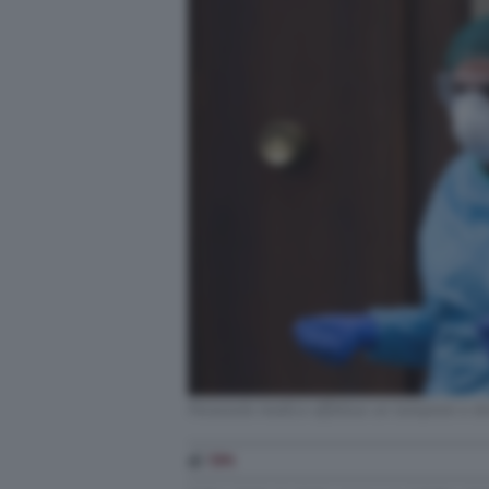
Personale medico effettua un tampone a dom
di
TPI