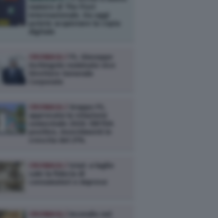
numero di The Post
Internazionale. Da oggi
potete acquistare la copia
digitale
CRONACA /
FS, Giuseppe
Inchingolo nominato vice
Direttore Generale
Corporate
CRONACA /
Gruppo FS,
approvata la relazione
semestrale 2026: EBITDA
positivo, investimenti in
crescita del 21%
CRONACA /
Istat: a luglio
sale la fiducia di
consumatori e imprese
CRONACA /
Incendio nel