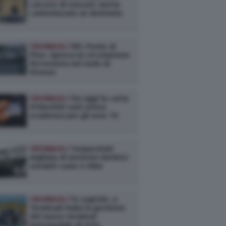
carcere di Sassari: morto
carbonizzato un detenuto
CRONACA /
RFI, Ponte al
Pino: ripresa la circolazione
ferroviaria nel nodo di
Firenze
CRONACA /
Da oggi la carta
d’identità sarà senza
scadenza per gli over 70
CRONACA /
Sequestrati
migliaia di motorini elettrici
venduti come e-bike
CRONACA /
Fs Logistix: a
Terminali Italia la gestione
del nuovo terminal
intermodale di Orte