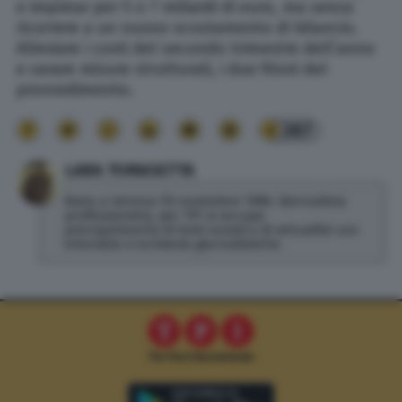
e imprese per 5 o 7 miliardi di euro, ma senza
ricorrere a un nuovo scostamento di bilancio.
Alleviare i costi del secondo trimestre dellʼanno
e varare misure strutturali, i due filoni del
provvedimento.
267
LARA TOMASETTA
Nata a Verona l’8 novembre 1986. Giornalista
professionista, per TPI si occupa
principalmente di temi sociali e di attualità con
interviste e inchieste giornalistiche.