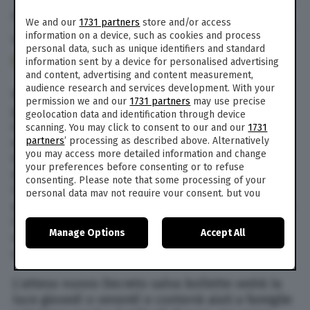
di
Lara Tomasetta
We and our
1731 partners
store and/or access
information on a device, such as cookies and process
15 Feb. 2022
alle
16:33
- Aggiornato il
15 Feb. 2022
alle
16:53
personal data, such as unique identifiers and standard
267
information sent by a device for personalised advertising
and content, advertising and content measurement,
audience research and services development. With your
Nonostante gli interventi straordinari del
permission we and our
1731 partners
may use precise
governo per ridimensionare l’impatto del caro-
geolocation data and identification through device
energia, i rincari delle bollette pesano in modo
scanning. You may click to consent to our and our
1731
partners
’ processing as described above. Alternatively
evidente sulle tasche degli italiani: nel primo
you may access more detailed information and change
trimestre 2022 si segnala un aumento del 131%
your preferences before consenting or to refuse
della luce e del 94% del gas. È quanto rivela
consenting. Please note that some processing of your
l’Arera (Autorità regolazione per energia reti e
personal data may not require your consent, but you
ambiente) in audizione al Senato, spiegando che
have a right to object to such processing. Your
preferences will apply to this website only. You can
l’impennata dei prezzi all’ingrosso nel 2021 si è
Manage Options
Accept All
change your preferences or withdraw your consent at
riflessa sui costi dei clienti finali dal secondo
any time by returning to this site and clicking the
privacy
semestre 2021.
policy
button at the bottom of the webpage.
Lʼatteso nuovo Decreto salva bollette vedrà la
luce giovedì o venerdì e conterrà aiuti a famiglie