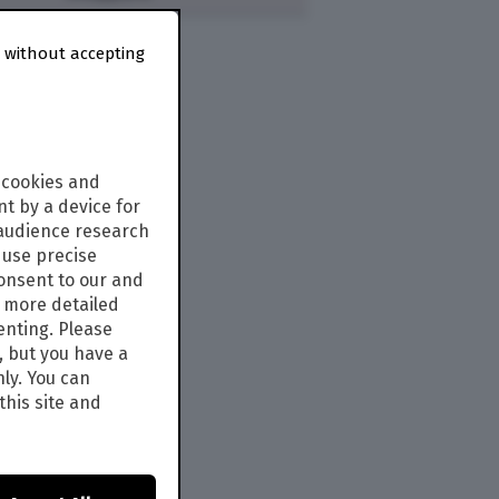
 without accepting
 cookies and
t by a device for
 audience research
use precise
consent to our and
s more detailed
enting. Please
, but you have a
nly. You can
this site and