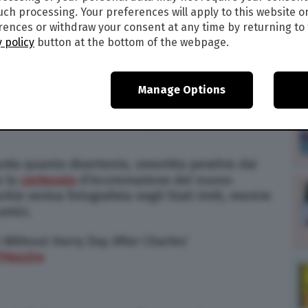
such processing. Your preferences will apply to this website o
0
ences or withdraw your consent at any time by returning to 
 policy
button at the bottom of the webpage.
ESENTE IN INCOGNITO
ARLO: LA TEORIA
Manage Options
a sul web riguardante Meghan Markle, la quale
ione di Re Carlo III in incognito, ovvero
surda quanto divertente, smentita peraltro dai
a la
cerimonia
d’incoronazione del nuovo
kle veniva fotografata negli Stati Uniti, mentre
amici.
Without Harry Day After Charles’
U7HnoZro