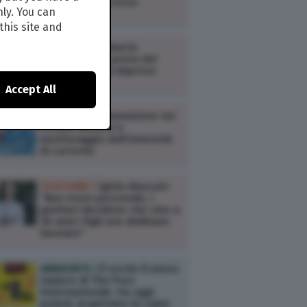
modalità di accesso
nly. You can
this site and
COSTUME /
Bilancio
d’esercizio: la prova del
nove per chi fa impresa
Accept All
COSTUME /
Misurazione nei
circuiti elettrici e
monitoraggio dell’intensità
di corrente
COSTUME /
Iginio Massari:
“Non trovo personale, i
genitori decidono che sino a
30 anni i figli non debbano
lavorare”
AMBIENTE /
È uscito il nuovo
numero di The Post
Internazionale. Da oggi
potete acquistare la copia