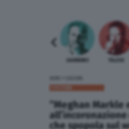
SABELLI FIORETTI
GUIDA BARDI
GAMBINO
TELESE
»
HOME
COSTUME
COSTUME
“Meghan Markle e
all’incoronazione 
che spopola sul 