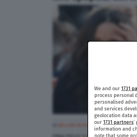
We and our
1731 p
process personal d
personalised adve
and services deve
geolocation data a
our
1731 partners
’
di
Niccolò Di Francesco
information and ch
note that some pro
8 Mag. 2023
alle
14:10