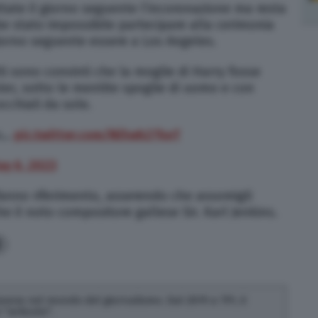
attate il giorno seguente l’incoronazione ma resta
bbe stato impossibile partecipare alla cerimonia
giorno seguente essere a Los Angeles.
i sono convinti che la moglie di Harry fosse
ter, sotto le mentite spoglie di uomo e con
occhiali da sole.
us…
pic.twitter.com/Ni5wh27keT
y 6, 2023
fanno riferimento, asserendo che assomigli
che il noto compositore gallese Sir. Karl Jenkins.
0
 lavora nel mondo del giornalismo. Dal 2019 a TPI, è
"articolo".