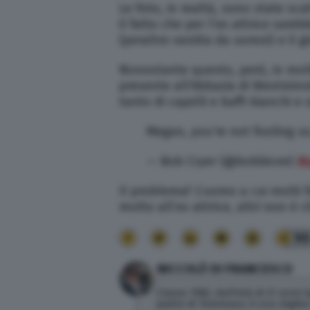
Le foto, in realtà, sono state sc
il fatto che per l’ex attrice sare
(peraltro vestita da uomo!) e il 
Nonostante questo, però, in molt
presente all’Abbazia di Westmins
tanto di capelli e baffi bianchi e 
Megan, you’re not fooling 
— Bob Cryer (@bobbicee)
Ma
Il problema? L’uomo a cui molti 
molto all’ex attrice, altri non è 
9
NICCOLÒ DI FRANCESCO
Classe 1982, dall'età di 21 anni
padre di Tommaso, il suo miglior 