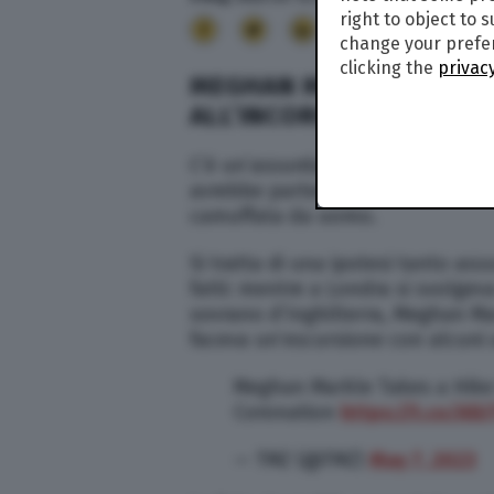
right to object to 
9
change your prefer
clicking the
privacy
MEGHAN MARKLE ERA PR
ALL’INCORONAZIONE DI C
C’è un’assurda teoria che circol
avrebbe partecipato all’incoronaz
camuffata da uomo.
Si tratta di una ipotesi tanto as
fatti: mentre a Londra si svolgev
sovrano d’Inghilterra, Meghan Mar
faceva un’escursione con alcuni 
Meghan Markle Takes a Hike 
Coronation
https://t.co/Al
— TMZ (@TMZ)
May 7, 2023