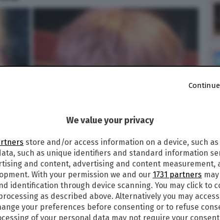
Continue
We value your privacy
artners
store and/or access information on a device, such as
ata, such as unique identifiers and standard information sen
rtising and content, advertising and content measurement,
lopment. With your permission we and our
1731 partners
may 
nd identification through device scanning. You may click to 
 processing as described above. Alternatively you may acces
ange your preferences before consenting or to refuse cons
cessing of your personal data may not require your consent