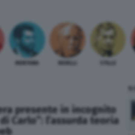
MENTANA
REVELLI
STILLE
TI
ra presente in incognito
di Carlo”: l’assurda teoria
web