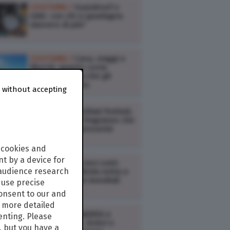
COSTUME /
Soundreef o
SIAE: con chi si guadagna
davvero di più?
COSTUME /
Casa, viaggi e
libertà: quanto costa
davvero la vita che gli
italiani sognano
 without accepting
COSTUME /
Profumi fruttati,
il ritorno delle fragranze che
raccontano il presente
 cookies and
t by a device for
COSTUME /
Il caso Louis
 audience research
Vuitton: se la Moda entra a
gamba tesa nei mondiali
use precise
consent to our and
s more detailed
COSTUME /
Viabilità a
enting. Please
Milano: regole, ticket e
, but you have a