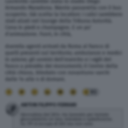
Laurentiis sarebbe stata lo stadio Diego
Armando Maradona. Niente passerella con il bus
scoperto. Già scelta la location: i calici sarebbero
stati alzati nel lounge della Tribuna Autorità.
Cena in piedi e champagne. E un po’
d’animazione. Fuori, in città,
duemila agenti arrivati da Roma al fianco di
quelli presenti sul territorio; ambulanze e medici
in azione; gli uomini dell’esercito e i vigili del
fuoco a presidio dei monumenti; il Centro della
città chiuso, blindato con novantuno varchi
dalle 14 alle 4 di domani.
93
ANTON FILIPPO FERRARI
Giornalista dal 2014. Ha lavorato per testate
giornalistiche on line, televisive e radiofoniche.
Su TPI si occupa di SEO ma non solo.