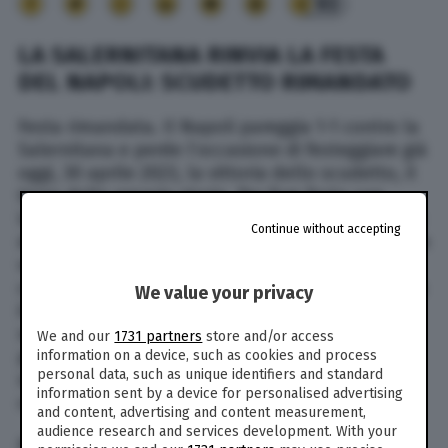
93
LA SALERNITANA RINVIA LA FESTA
DEL NAPOLI: SCUDETTO RIMANDATO
Festa rimandata. Il Napoli pareggia 1-1 contro la
Salernitana e perde l’occasione di festeggiare già
oggi, 30 aprile 2023, la vittoria dello scudetto, il
terzo della propria storia. Per fare festa con
largo anticipo agli azzurri di Spalletti, che hanno
Continue without accepting
dominato il campionato dall’inizio, serviva la non
vittoria della Lazio contro l’Inter e i tre punti
contro la Salernitana. La Lazio ha perso (3-1), ma
We value your privacy
il Napoli non ha vinto (1-1). Per celebrare lo
scudetto quindi i tifosi azzurri dovranno ancora
We and our
1731 partners
store and/or access
pazientare almeno fino a giovedì quando la
information on a device, such as cookies and process
personal data, such as unique identifiers and standard
squadra di Spalletti andrà a giocare ad Udine
information sent by a device for personalised advertising
contro l’Udinese.
and content, advertising and content measurement,
audience research and services development. With your
Per lo scudetto infatti è solo questione di