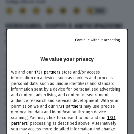
14 Mag. 2023
alle
14:02
386
VERISSIMO, OSPITI E ANTICIPAZIONI
DELLA PUNTATA DEL 14 MAGGIO 2023
Continue without accepting
SU CANALE 5
Oggi, domenica 14 maggio 2023, alle ore 16,30 su
We value your privacy
Canale 5 va in onda Verissimo, il talk show più
seguito del weekend guidato da Silvia Toffanin,
We and our
1731 partners
store and/or access
volto iconico del programma pomeridiano.
information on a device, such as cookies and process
Anche in questa puntata, la conduttrice ospiterà
personal data, such as unique identifiers and standard
information sent by a device for personalised advertising
personaggi di primo piano del mondo del gossip
and content, advertising and content measurement,
e dello spettacolo, che terranno il pubblico
audience research and services development. With your
incollato allo schermo. Di seguito, le
permission we and our
1731 partners
may use precise
anticipazioni e gli ospiti della puntata di
geolocation data and identification through device
Verissimo in onda domenica 14 maggio 2023 su
scanning. You may click to consent to our and our
1731
partners
’ processing as described above. Alternatively
Canale 5.
you may access more detailed information and change