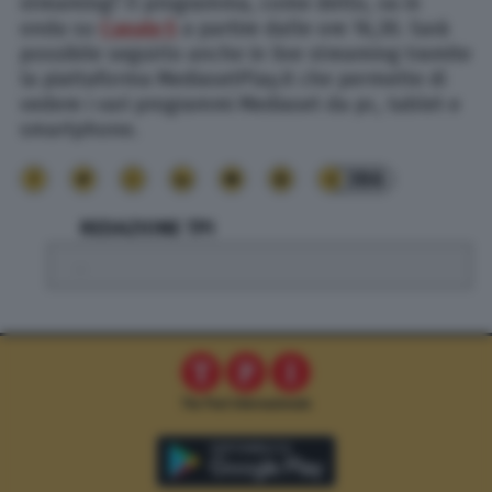
streaming? Il programma, come detto, va in
onda su
Canale 5
a partire dalle ore 16,30. Sarà
possibile seguirlo anche in live streaming tramite
la piattaforma MediasetPlay.it che permette di
vedere i vari programmi Mediaset da pc, tablet e
smartphone.
386
REDAZIONE TPI
.