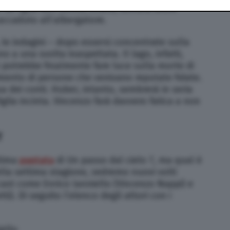
 La figlia dell’uomo, infatti, sembra avere
ccaduto all’albergatore.
 le indagini – dopo essersi concentrate sulla
no a una svolta inaspettata. Il lago, infatti,
 potrebbe finalmente fare luce sulla morte di
dimento di persone che venivano reputate fidate.
a dei conti. Huber, intanto, sembrerà in seria
figlia incinta. Vincenzo farà davvero fatica a non
T
ttima
puntata
di Un passo dal cielo 7, ma qual è
lla settima stagione, vedremo nuovi volti
 cast come Enrico Ianniello (Vincenzo Nappi) e
i). Di seguito l’elenco degli attori con i
iello