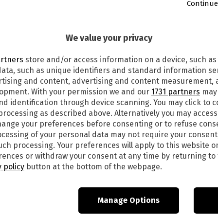
Continue
We value your privacy
4
artners
store and/or access information on a device, such as
E ANTICIPAZIONI (TRAMA E CAST)
ata, such as unique identifiers and standard information sen
, 7 MAGGIO
rtising and content, advertising and content measurement,
lopment. With your permission we and our
1731 partners
may 
le ore 21,25 su Rai 1 va in onda la sesta puntata
nd identification through device scanning. You may click to 
 processing as described above. Alternatively you may acces
ma stagione dell’appassionante fiction
ange your preferences before consenting or to refuse cons
 indagini del commissario Vincenzo Nappi e le
cessing of your personal data may not require your consent
si nella natura delle nostre Dolomiti. Ma
such processing. Your preferences will apply to this website o
ioni nel dettaglio.
ences or withdraw your consent at any time by returning to 
 policy
button at the bottom of the webpage.
 episodio, intitolati Il Guardiano del Lago Parte
Manage Options
ca scoperta. Il guardiano di un albergo situato in
n di vita. Così, iniziano le indagini. Gli indizi