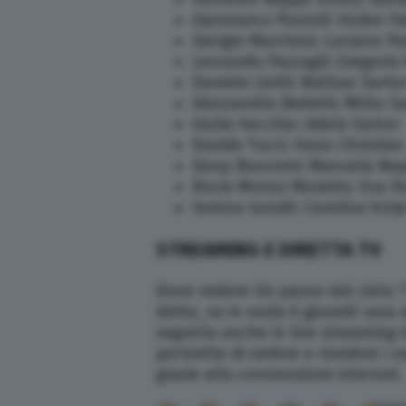
Gianmarco Pozzoli: Huber Fa
Giorgio Marchesi: Luciano P
Leonardo Pazzagli: Gregorio
Daniele Liotti: Nathan Sarto
Alessandro Bedetti: Mirko S
Giulia Vecchio: Adele Sartor
Davide Tucci: Hans Christian
Giusy Buscemi: Manuela Nap
Rocio Munoz Morales: Eva F
Serena Iansiti: Carolina Volp
STREAMING E DIRETTA TV
Dove vedere Un passo dal cielo 7 
detto, va in onda il giovedì sera 
seguirla anche in live streaming 
permette di vedere e rivedere i 
grazie alla connessione internet.