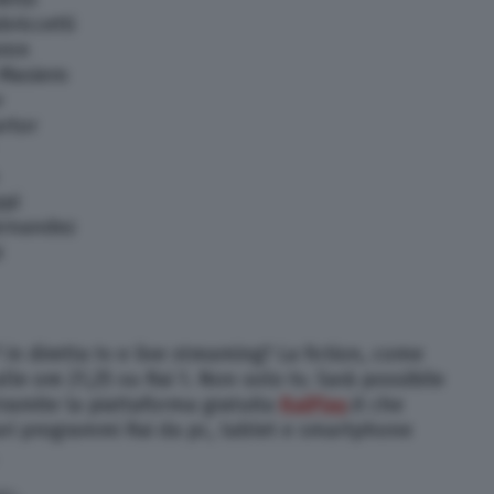
briccetti
aron
 Masiero
r
artor
pi
ernandez
i
in diretta tv e live streaming? La fiction, come
alle ore 21,25 su Rai 1. Non solo tv. Sarà possibile
tramite la piattaforma gratuita
RaiPlay
.it che
vari programmi Rai da pc, tablet e smartphone