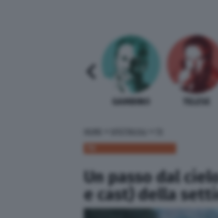
SABELLI FIORETTI
GUIDA BARDI
GAMBINO
TELESE
»
»
HOME
SPETTACOLI
TV
TV
Un passo dal cielo
e cast) della set