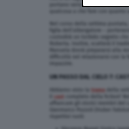
portano verso un’unica direzione.
qualcosa a che fare con quanto a
Nel corso della settima puntata,
figlia dell’albergatore – porteran
custodirà un torbido segreto che
Roberta. Inoltre, scatterà il tra
Manuela dovrà prepararsi alla res
difficoltà nel relazionarsi con la 
impazzire.
UN PASSO DAL CIELO 7: CAS
Abbiamo visto la
trama
della se
il
cast
completo della fiction? Ne
affiancare gli storici membri del
Gianmarco Pozzoli (Huber Fabricett
rispettivi ruoli:
Vincenzo Nappi: Enrico Iann