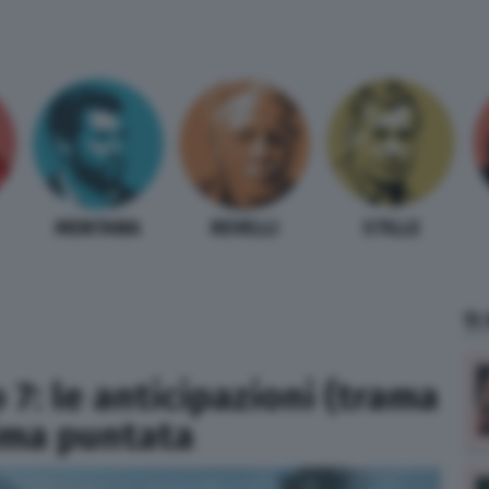
MENTANA
REVELLI
STILLE
TI
 7: le anticipazioni (trama
tima puntata