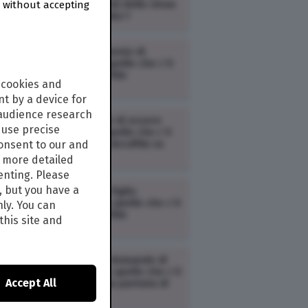
scaletta e ospiti dello show
 without accepting
musicale di Italia 1
TV /
Un matrimonio di
troppo: tutto quello che c’è
da sapere sul film
 cookies and
t by a device for
 audience research
TV /
Il coraggio di essere
use precise
Franco: tutto quello che c’è
da sapere sul docufilm su
consent to our and
Battiato
s more detailed
enting. Please
, but you have a
TV /
Volevo un figlio
maschio: tutto quello che c’è
nly. You can
da sapere sul film
this site and
TV /
Le grandi domande di
Freedom: tutto quello che c’è
Accept All
da sapere sulla puntata di
oggi