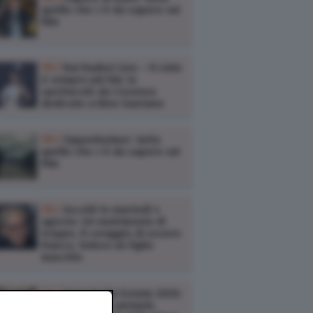
quello che c’è da sapere sul
film
TV /
Rai Radio2 Live – Il cielo
è sempre più blu: lo
spettacolo da Cosenza
dedicato a Rino Gaetano
TV /
Oppenheimer: tutto
quello che c’è da sapere sul
film
TV /
Ascolti tv martedì 4
agosto: Un matrimonio di
troppo, Il coraggio di essere
Franco, Volevo un figlio
maschio
TV /
Yoga Radio Estate 2026:
anticipazioni, cantanti,