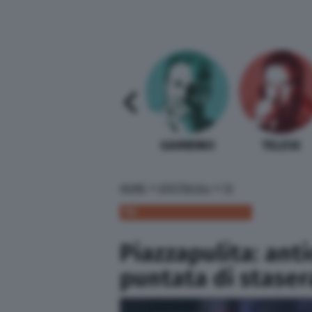
SABELLI FIORETTI
GUIDA BARDI
GAMBINO
TELESE
»
»
HOME
SPETTACOLI
TV
TV
Piazzapulita: anti
puntata di staser