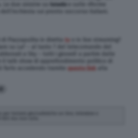
. Le due sinistre su
Israele
e sulle riforme
dell’inchiesta sui pronto soccorso italiani.
 di Piazzapulita in diretta
tv
o in live streaming?
iaro su La7 – al tasto 7 del telecomando del
 abbonati a Sky – tutti i giovedì a partire dalle
e il talk show di approfondimento politico di
uò farlo accedendo tramite
questo link
alla
0
 per testate giornalistiche on line, televisive e
di SEO ma non solo.