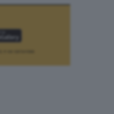
12.
P. IVA 12073411006