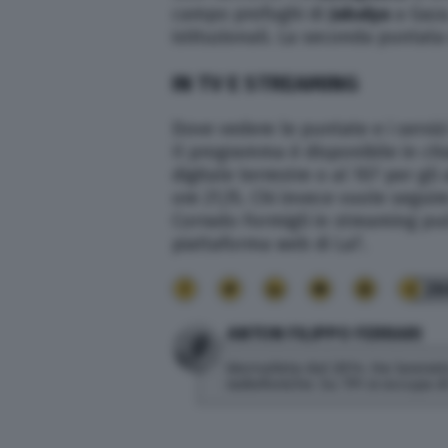
campo profughi di
Jabalya
a Gaza
istituzionali. La seconda puntata 
IN TV E STREAMING
Dove vedere le puntate e i servizi
Il programma è disponibile in ch
digitale terrestre o al 107 per gli
ore 21,15. Chi invece vuole seguir
Corrado Formigli in streaming p
piattaforma web di La7.
26
ANTON FILIPPO FERRARI
Giornalista dal 2014. Ha lavorato
radiofoniche. Su TPI si occupa 