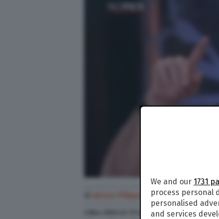
We and our
1731 p
process personal d
di
Anton Filippo Ferrari
personalised adve
2 Nov. 2023
alle
17:42
and services deve