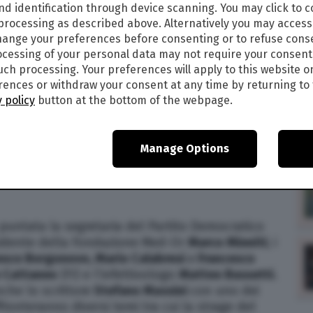
nd identification through device scanning. You may click to 
0
 processing as described above. Alternatively you may acces
ange your preferences before consenting or to refuse cons
IONI E OSPITI PUNTATA STASERA, 2
cessing of your personal data may not require your consent
such processing. Your preferences will apply to this website o
ences or withdraw your consent at any time by returning to 
2023, alle ore 21,15 su La7 va in onda una nuova
 policy
button at the bottom of the webpage.
missione di approfondimento condotta da
stagione, al centro l’analisi dei fatti e della
e. Ma quali sono gli
ospiti
della puntata di
Manage Options
zapulita? Scopriamo insieme le anticipazioni.
puntata la segretaria del Partito Democratico
esidente della Fondazione Med-Or
Marco Minniti
; i
cesco Borgonovo, Mario Calabresi
e
Francesco
 Cattaneo
(FI) e l’infettivologo
Matteo Bassetti
.
che lo scrittore
Stefano Massini
con uno dei
fronteranno diversi temi tra cui la strage del