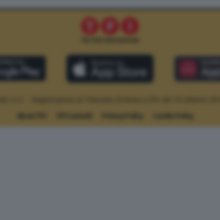
le S.r.l. – Registrazione al Tribunale di Roma n.294 del 19 ottobre 20
About TPI
TPI Contatti
Privacy Policy
Cookie Policy