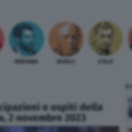
MENTANA
REVELLI
STILLE
TI
cipazioni e ospiti della
a, 2 novembre 2023