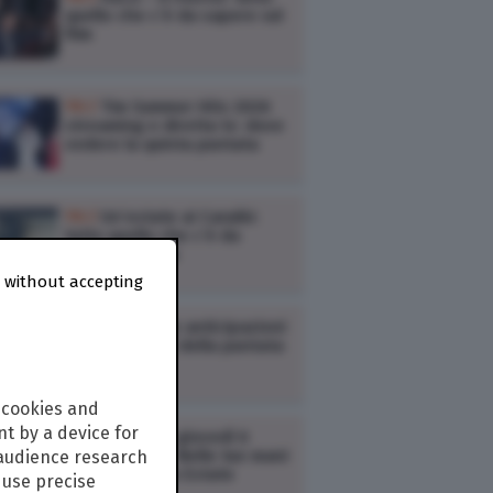
quello che c’è da sapere sul
film
TV /
Tim Summer Hits 2026
streaming e diretta tv: dove
vedere la quinta puntata
TV /
Un’estate ai Caraibi:
tutto quello che c’è da
sapere sul film
 without accepting
TV /
L’erede: le anticipazioni
(trama e cast) della puntata
di oggi
 cookies and
t by a device for
TV /
Ascolti tv giovedì 6
agosto: Doc – Nelle tue mani
 audience research
3, Kilimangiaro Estate
use precise