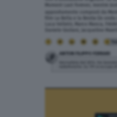
Moment Last Forever, mentre Jos
appositamente composti da Menke
film La Bella e la Bestia (in onda
Luca Velletri, Marco Manca, Frédér
Daniele Giuliani, Jacqueline Maiel
14
ANTON FILIPPO FERRARI
Giornalista dal 2014. Ha lavorato
radiofoniche. Su TPI si occupa 