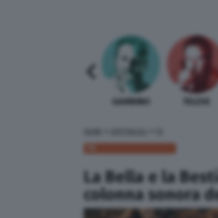
SABELLI FIORETTI
GUIDA BARDI
GAMBINO
TELESE
»
»
HOME
SPETTACOLI
TV
TV
La Bella e la Best
colonna sonora de