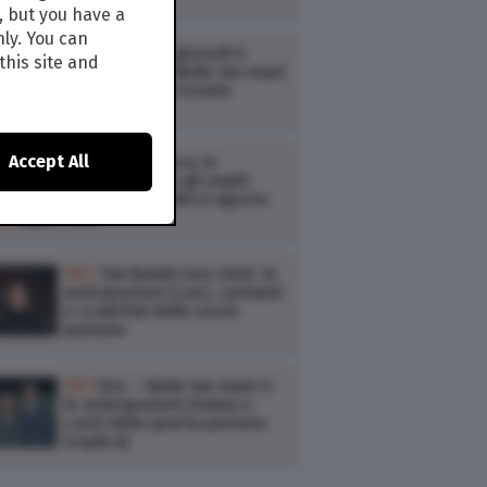
, but you have a
nly. You can
TV /
Ascolti tv giovedì 6
this site and
agosto: Doc – Nelle tue mani
3, Kilimangiaro Estate
Accept All
TV /
Zona Bianca, le
anticipazioni e gli ospiti
della puntata del 6 agosto
2026
TV /
Tim Battiti Live 2026: le
anticipazioni (cast, cantanti
e scaletta) della sesta
puntata
TV /
Doc – Nelle tue mani 3:
le anticipazioni (trama e
cast) della quarta puntata
(replica)