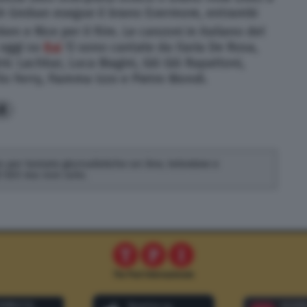
h Groban esegue il brano Evermore, entrambi
n e Rice per il film.
Le canzoni in italiano del
 oggi su
Rai
1) sono cantate da Ilaria De Rosa,
ic Lachkar, Luca Biagini, Giò Giò Rapattoni,
lo Ferry, Fiamma Izzo e Pietro Biondi.
8
 per testate giornalistiche on line, televisive e
di SEO ma non solo.