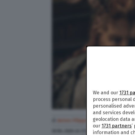
We and our
1731 p
process personal d
personalised adve
and services deve
geolocation data a
di
Anton Filippo Ferrari
our
1731 partners
’
28 Dic. 2020
alle
17:34
information and ch