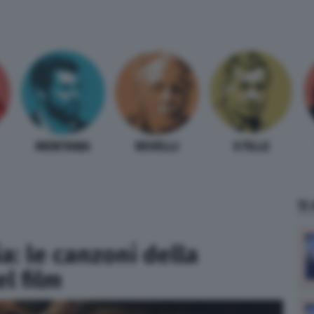
MENTANA
REVELLI
STILLE
TI
ia: le canzoni della
l film