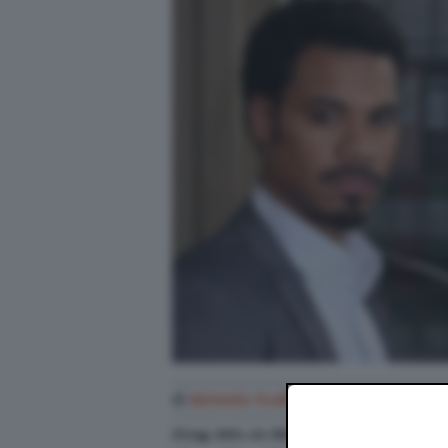
di
Antonio Scali
23 Lug. 2024
alle
08:21
- Aggiornato il
23 Lug. 20