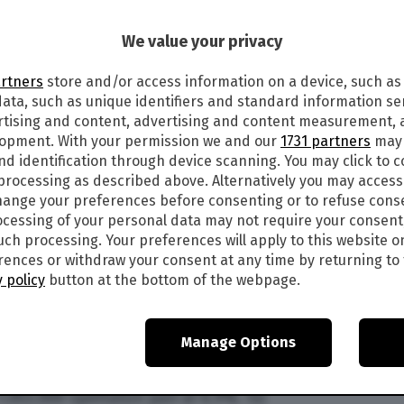
6
We value your privacy
GLIO 2024: AUDITEL E SHARE DEI
artners
store and/or access information on a device, such as
ata, such as unique identifiers and standard information sen
rtising and content, advertising and content measurement,
gramma
più visto in
tv
di ieri sera,
lunedì 22 luglio
lopment. With your permission we and our
1731 partners
may 
Nero a metà. Su Rai 3 Kilimangiaro. Su Rete 4
nd identification through device scanning. You may click to 
rnetto Battiti live. Su Italia 1 Chicago PD. Ma
 processing as described above. Alternatively you may acces
ti tv
lunedì 22 luglio
2024
?
Di seguito tutti i dati
ange your preferences before consenting or to refuse cons
le ore 10.
cessing of your personal data may not require your consent
such processing. Your preferences will apply to this website o
O 2024, PRIMA SERATA | I DATI AUDITEL E
ences or withdraw your consent at any time by returning to 
 IERI SERA
 policy
button at the bottom of the webpage.
ha interessato 1.695.000 spettatori pari all’11.8%
titi Live
ha conquistato 2.323.000 spettatori con
Manage Options
3 all’1.11: 794.000 – 21.6%). Su Rai2 la serie
0 spettatori pari al 3.6%. Su Italia1
Chicago
1.053.000 spettatori pari al 6.9%. Su