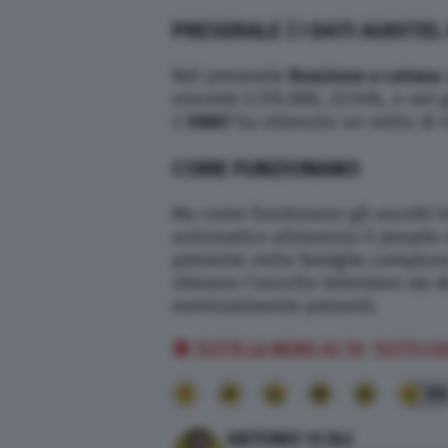
PRESERALE | I DATI AUDITEL
Nel preserale
Reazione a catena
vincente
2.315.000, 23.14%, e nel 
2
SWAT
ha ottenuto un netto di 4
COME FUNZIONANO
Ma come funzionano gli ascolti tv
automatico attraverso il people-
presente nella famiglia campione
rilevano l’ascolto televisivo sia 
eventualmente presenti.
🔴 TUTTE LE NEWS DI TV;
TUTTI I 
9
ANTONIO SCALI