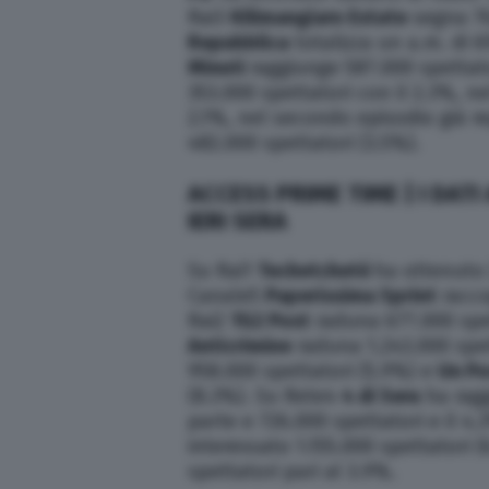
Rai3
Kilimangiaro Estate
segna 76
Repubblica
totalizza un a.m. di 6
Minuti
raggiunge 587.000 spettato
353.000 spettatori con il 2.3%, ne
2.1%, nel secondo episodio già r
482.000 spettatori (3.5%).
ACCESS PRIME TIME | I DATI
IERI SERA
Su Rai1
Techetchetè
ha ottenuto 
Canale5
Paperissima Sprint
racco
Rai2
TG2 Post
raduna 677.000 spet
Anticrimine
raduna 1.243.000 spet
958.000 spettatori (5.9%) e
Un Po
(8.3%). Su Rete4
4 di Sera
ha ragg
parte e 726.000 spettatori e il 4
interessato 1.155.000 spettatori 
spettatori pari al 3.9%.