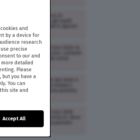
TV /
Zona Bianca, le
anticipazioni e gli ospiti
della puntata del 6 agosto
 cookies and
2026
t by a device for
 audience research
TV /
Tim Battiti Live 2026: le
use precise
anticipazioni (cast, cantanti
consent to our and
e scaletta) della sesta
s more detailed
puntata
enting. Please
, but you have a
TV /
Doc – Nelle tue mani 3:
nly. You can
le anticipazioni (trama e
this site and
cast) della quarta puntata
(replica)
TV /
Tim Battiti Live 2026
streaming e diretta tv: dove
Accept All
vedere la sesta puntata