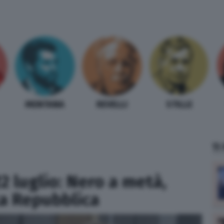
MENTANA
REVELLI
STILLE
TI
22 luglio: Nero a metà,
ta Repubblica