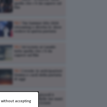
quello che c’è da sapere sul
film
TV /
Tim Summer Hits 2026
streaming e diretta tv: dove
vedere la quinta puntata
TV /
Un’estate ai Caraibi:
tutto quello che c’è da
sapere sul film
TV /
L’erede: le anticipazioni
(trama e cast) della puntata
di oggi
TV /
Ascolti tv giovedì 6
agosto: Doc – Nelle tue mani
 without accepting
3, Kilimangiaro Estate