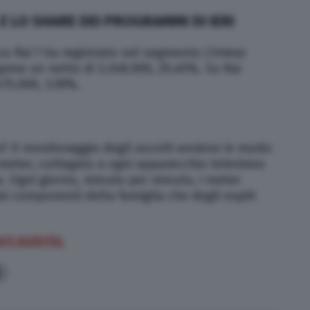
 E LO SHARE DEI PROGRAMMI DI IERI
su Rai 1 ha registrato nel segmento
L’Intesa
game un netto di 3.248.000, 25.40%. Su Rai
75.000, 3.18%.
? Il monitoraggio degli ascolti avviene in modo
meter, collegato a ogni apparecchio televisivo
. Ogni giorno, minuto per minuto, i meter
dei componenti della famiglia che degli ospiti
DATI AUDITEL
6