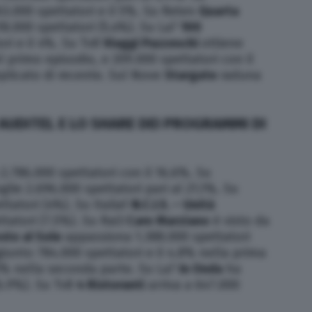
3.000 spettatori e il 5%. Su Rete4
Quarta
18.000 spettatori (5.4%). Su La7
100
ri e il 4%. Su Tv8
Viaggi Pazzeschi
ottiene
l primo episodio, e 209.000 spettatori con il
eplicato di recente. Sul Nove
Stargate
raduna
 AUDITEL E LO SHARE DEI PROGRAMMI DI
2.786.000 spettatori con il 16.6%. Su
glie 2.696.000 spettatori pari al 21.1%. Su
tatori (4%). Su Italia1
N.C.I.S. – Unità
tatori (7.5%). Su Rai3
Caro Marziano
è visto da
sto al Sole
appassiona 1.388.000 spettatori
iunto 784.000 spettatori e il 4.8% nella prima
.3% nella seconda parte. Su La7
In Onda
ha
(6.9%). Su Tv8
4 Ristoranti
arriva a 647.000