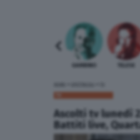
SABELLI FIORETTI
GUIDA BARDI
GAMBINO
TELESE
»
»
HOME
SPETTACOLI
TV
TV
Ascolti tv lunedì 
Battiti live, Quar