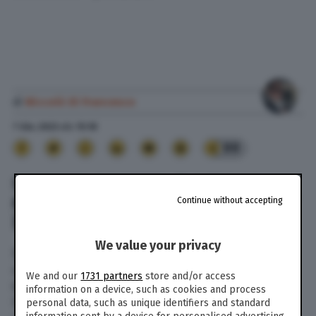
di
Niccolò Di Francesco
7 Giu. 2023
alle
15:18
99
SHANNEN DOHERTY: “LA TAC HA
MOSTRATO METASTASI AL CERVELLO”
Continue without accepting
| VIDEO
We value your privacy
Shannen Doherty continua la sua lotta contro il
cancro: l’attrice di
Beverly Hills 90210
e
Streghe
,
We and our
1731 partners
store and/or access
infatti, dopo aver debellato un tumore che
information on a device, such as cookies and process
l’aveva colpita nel 2015, dal 2020 è tornata a
personal data, such as unique identifiers and standard