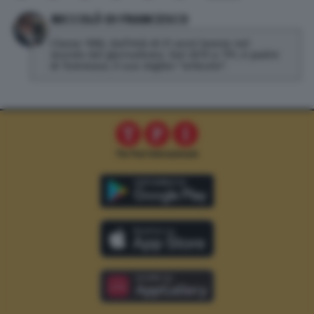
NICCOLÒ DI FRANCESCO
Classe 1982, dall'età di 21 anni lavora nel
mondo del giornalismo. Dal 2019 a TPI, è padre
di Tommaso, il suo miglior "articolo".