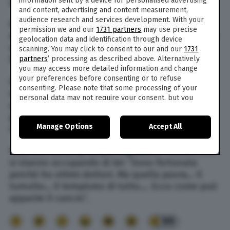
information sent by a device for personalised advertising
combattere contro la malattia.
and content, advertising and content measurement,
audience research and services development. With your
Gli ultimi esami, purtroppo, hanno riscontrato
permission we and our
1731 partners
may use precise
metastasi al cervello al quarto stadio così come
geolocation data and identification through device
raccontato da lei stessa sul suo
profilo
scanning. You may click to consent to our and our
1731
Instagram.
partners
’ processing as described above. Alternatively
you may access more detailed information and change
your preferences before consenting or to refuse
L’interprete ha postato un video che la vede
consenting. Please note that some processing of your
sottoporsi a una tac scrivendo: “Il 12 gennaio ha
personal data may not require your consent, but you
avuto luogo il primo ciclo di radiazioni. La mia
have a right to object to such processing. Your
paura è evidente. Sono estremamente
preferences will apply to this website only. You can
Manage Options
Accept All
change your preferences or withdraw your consent at
claustrofobica”.
any time by returning to this site and clicking the
privacy
policy
button at the bottom of the webpage.
Shannen Doherty ha poi ringraziato i medici che
si stanno occupando di lei: “Sono fortunata
perché ho ottimi dottori. Ma quella paura… Il
tumulto… il tempismo di tutto…. Ecco come può
apparire il cancro”.
99