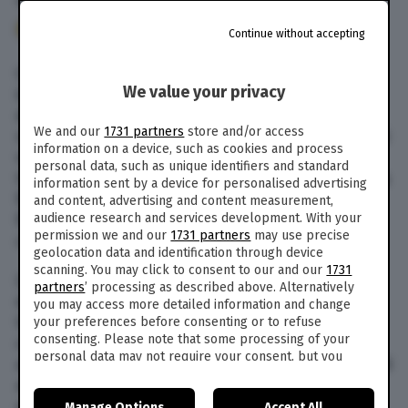
13 Set. 2020
alle
12:07
168
Continue without accepting
Clamorosa gaffe per Chris Evans. L’attore che
We value your privacy
interpreta Capitan America nella popolare saga
degli Avengers ha pubblicato per errore sulle
We and our
1731 partners
store and/or access
sue Stories di Instagram uno screenshot dei suoi
information on a device, such as cookies and process
video e delle foto private. In particolare si
personal data, such as unique identifiers and standard
trattava di dodici immagini, una delle quali è una
information sent by a device for personalised advertising
foto delle (sue?) parti intime. I fan non hanno
and content, advertising and content measurement,
audience research and services development. With your
fatto potuto non accorgersi dello scatto hot,
permission we and our
1731 partners
may use precise
che in un lampo ha fatto il giro del web.
geolocation data and identification through device
scanning. You may click to consent to our and our
1731
L’attore ha poi rimosso l’immagine, ma il guaio
partners
’ processing as described above. Alternatively
era ormai fatto. La foto ha iniziato a circolare in
you may access more detailed information and change
tutto il mondo, specie tramite Twitter, tra
your preferences before consenting or to refuse
consenting. Please note that some processing of your
commenti ironici e meme. Molti utenti hanno
personal data may not require your consent, but you
anche preso le difese di Chris Evans, invitando gli
have a right to object to such processing. Your
altri a non condividere ulteriormente lo scatto
preferences will apply to this website only. You can
per tutelare la sua privacy. La star Marvel ha
Manage Options
Accept All