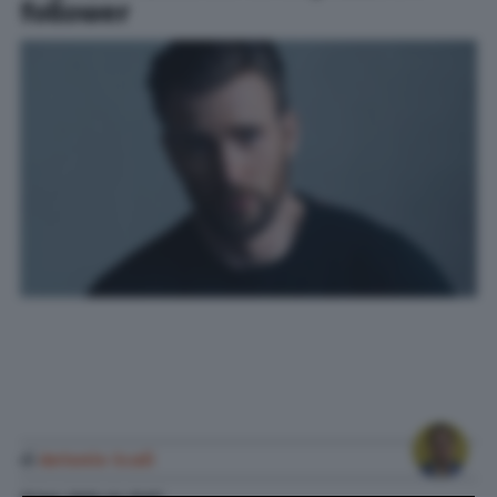
follower
di
Antonio Scali