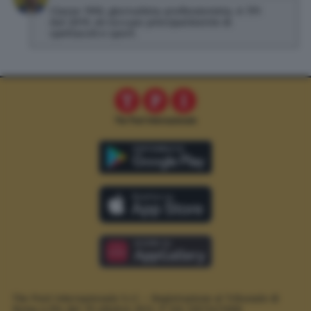
Classe 1992, giornalista professionista. A TPI
dal 2019, mi occupo principalmente di
spettacoli e sport.
The Post Internazionale S.r.l. – Registrazione al Tribunale di
Roma n.294 del 19 ottobre 2012.
P. IVA 12073411006