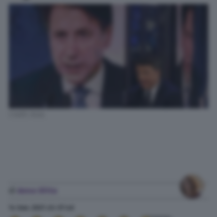
Credit: Ansa
di
Anna Ditta
14 Gen. 2021
alle
07:46