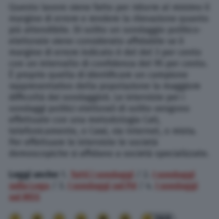
Questo lavoro viene fatto per ridurre al minimo il
margine di errore e rendere la rilevazione quanto
più attendibile. Di solito un sondaggio politico-
elettorale viene considerato affidabile se il
margine di errore indicato è del del 3 per cento
con un intervallo di confidenza del 95 per cento.
È proprio quella di identificare un campione
rappresentativo della popolazione la maggiore
difficoltà dei sondaggisti. Le interviste per i
sondaggi politici elettorali di solito vengono
effettuate con una metodologia Cati,
telefonicamente, o Cawi, via Internet, o mista.
Per effettuare le interviste le società
demoscopiche si affidano a società specializzate.
Leggi anche:
1.
Tutti i sondaggi
/ 2.
I sondaggi
sulla Lega
/ 3.
I sondaggi sul Pd
/ 4.
I sondaggi
sul M5S