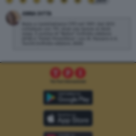
269
ANNA DITTA
Nata a Castelvetrano (TP) nel 1991. Dal 2013
collabora con TPI, dove ora lavora al desk
news. È autrice di "Belice" (Infinito edizioni,
2018) e "Hotel Penicillina", con M. Passaro e A.
Turchi (Infinito edizioni, 2020)