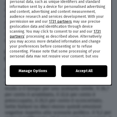
personal data, such as unique identifiers and standard
Il partito con più consensi è ancora la Lega, con
information sent by a device for personalised advertising
il 23,2 per cento, seguito dal Pd con il 19,4 per
and content, advertising and content measurement,
cento. Segue Fratelli d’Italia al 15,5 per cento e
audience research and services development. With your
poi Movimento 5 Stelle con il 14,1 per cento.
permission we and our
1731 partners
may use precise
geolocation data and identification through device
Forza Italia è data al 7,5 per cento, mentre
scanning. You may click to consent to our and our
1731
cresce Azione di Carlo Calenda, che arriva al 4,2
partners
’ processing as described above. Alternatively
per cento. Italia Viva scende al 3 per cento.
you may access more detailed information and change
your preferences before consenting or to refuse
I SENTIMENTI DEGLI ITALIANI SULLA CRISI
consenting. Please note that some processing of your
personal data may not require your consent, but you
DI GOVERNO
have a right to object to such processing. Your
preferences will apply to this website only. You can
Rispetto alla crisi di governo, i sentimenti degli
Manage Options
Accept All
change your preferences or withdraw your consent at
italiani intervistati sono “rabbia, preoccupazione
any time by returning to this site and clicking the
privacy
policy
button at the bottom of the webpage.
e sconcerto”. Per i cittadini non era questo il
modo e il tempo per uno scenario simile. Il 26,7
per cento è arrabbiato, il 22,6 per cento è
preoccupato, il 20,5 per cento è sconcertato.
Sette italiani su dieci vivono quindi emozioni
negative rispetto allo scenario politico. Il 9,2 per