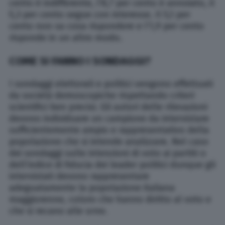
cento è indifferente, l’8,7 per cento è annoiato, il
5,3 per cento segue con interesse. Il 5,1 per
cento non sa cosa rispondere e l’1,9 per cento
risponde in un altro modo.
COME SI FANNO I SONDAGGI?
I sondaggi elettorali e politici vengono effettuati
da società demoscopiche rispettando criteri
scientifici ben precisi. Gli autori delle rilevazioni
devono individuare un campione da intervistare
sufficientemente ampio e rappresentativo della
popolazione che si intende analizzare. Nel caso
dei sondaggi sulle intenzioni di voto ai partiti o
dell’indice di fiducia dei leader politici dunque gli
intervistati devono rappresentare
adeguatamente la popolazione italiana
maggiorenne, coloro che hanno diritto al voto e
che si recano alle urne.