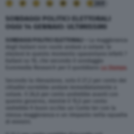
269
SONDAGGI POLITICI ELETTORALI
OGGI 14 GENNAIO: ULTIMISSIMI
SONDAGGI POLITICI ELETTORALI –
La maggioranza
degli italiani non vuole andare a votare: le
elezioni in questo momento spaventano infatti 7
italiani su 10, che secondo il sondaggio
Euromedia Research per il quotidiano
La Stampa
.
Secondo la rilevazione, solo il 27,2 per cento dei
cittadini vorrebbe andare immediatamente a
votare. Il 26,6 per cento andrebbe avanti con
questo governo, mentre il 15,5 per cento
vedrebbe fi buon occhio un Conte ter con la
stessa maggioranza e un rimpasto nella squadra
di ministri.