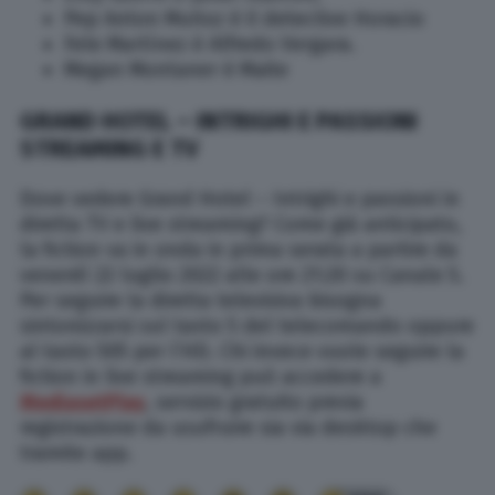
Pep Anton Muñoz è il detective Horacio
Fele Martínez è Alfredo Vergara.
Megan Montaner è Maite
GRAND HOTEL – INTRIGHI E PASSIONI
STREAMING E TV
Dove vedere Grand Hotel – Intrighi e passioni in
diretta TV e live streaming? Come già anticipato,
la fiction va in onda in prima serata a partire da
venerdì 22 luglio 2022 alle ore 21:20 su Canale 5.
Per seguire la diretta televisiva bisogna
sintonizzarsi sul tasto 5 del telecomando oppure
al tasto 505 per l’HD. Chi invece vuole seguire la
fiction in live streaming può accedere a
MediasetPlay
, servizio gratuito previa
registrazione da usufruire sia via desktop che
tramite app.