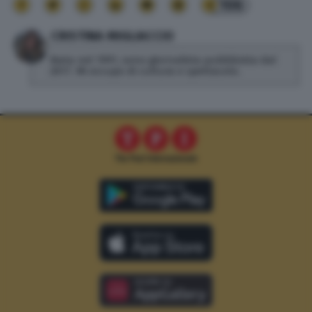
106
CRISTINA MIGLIACCIO
Nata nel 1991, sono giornalista pubblicista dal
2017. Mi occupo di cultura e spettacolo.