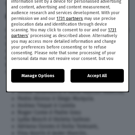
information sent by a device for personalised advertising
parte del cast? Scopriamolo insieme.
and content, advertising and content measurement,
audience research and services development. With your
IL CAST
permission we and our
1731 partners
may use precise
geolocation data and identification through device
Quando Grand Hotel – Intrighi e passioni arriverà
scanning. You may click to consent to our and our
1731
partners
’ processing as described above. Alternatively
sui piccoli schermi con la terza stagione, i
you may access more detailed information and change
telespettatori potranno gustare una ben gradita
your preferences before consenting or to refuse
new entry. Megan Montaner, nota sin dai tempi
consenting. Please note that some processing of your
de Il Segreto dove interpretava Pepa, qui sarà
personal data may not require your consent, but you
Maite, un’avvocatessa che aiuterà Julio a
have a right to object to such processing. Your
preferences will apply to this website only. You can
ritrovare Alicia. Scopriamo chi fa parte del cast:
Manage Options
Accept All
change your preferences or withdraw your consent at
any time by returning to this site and clicking the
privacy
Yon González è Julio Olmedo,
policy
button at the bottom of the webpage.
Amaia Salamanca è Alicia Alarcón Aldecoa,
Pedro Alonso è Diego Murquía
.
Andrea Trepat è Camila
Roger Come è Padre Grau
Lydia Bosch è Violeta Salinas
Adriana Ozores è Doña Teresam,
Eloy Azorín è Javier Alarcón,