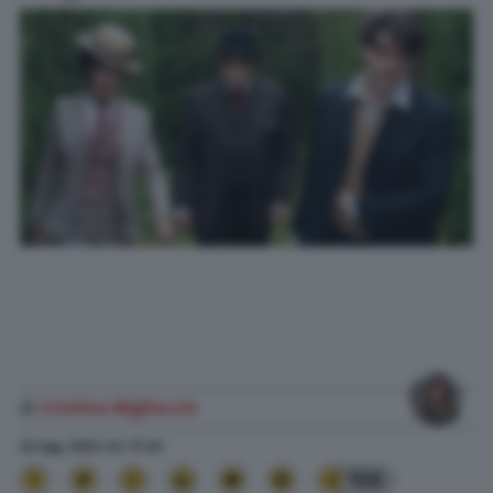
di
Cristina Migliaccio
22 Lug. 2022
alle
17:45
106