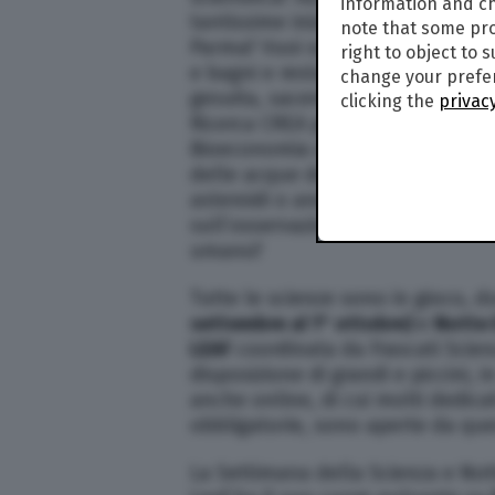
information and ch
tantissime iniziative proposte dal
note that some pro
Parma? Vuoi scoprire la chimica 
right to object to 
e bagni e restare affascinato dal
change your prefer
gesuita, sacerdote e scienziato, P
clicking the
privacy
Ricerca CREA per scoprire l’ambiz
Bioeconomia o sapere tutto sul ci
delle acque dei fiumi d’Europa, i
asteroidi o andare al centro della
sull’osservazione della terra dall
umano?
Tutte le scienze sono in gioco, d
settembre al 1° ottobre)
e
Notte 
LEAF
coordinata da Frascati Scienz
disposizione di grandi e piccini, 
anche online, di cui molti dedica
obbligatorie, sono aperte da q
La Settimana della Scienza e Nott