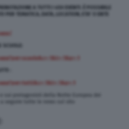
ENOTAZIONE A TUTTI I 450 EVENTI. È POSSIBILE
O PER TEMATICA, DATA, LOCATION, ETA’ O ENTE
sapp/
E
SCUOLE:
/fsapp?per=scuole&c=-1&t=-1&p=-
1
UTTI
:
fsapp?per=tutti&c=-1&t=-1&p=-
1
e sui protagonisti della Notte Europea dei
 a seguire tutte le news sul sito