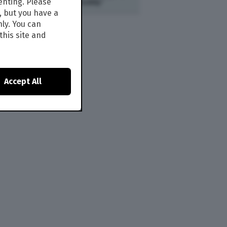
enting. Please
“Listen Responsibly”
, but you have a
nly. You can
this site and
Accept All