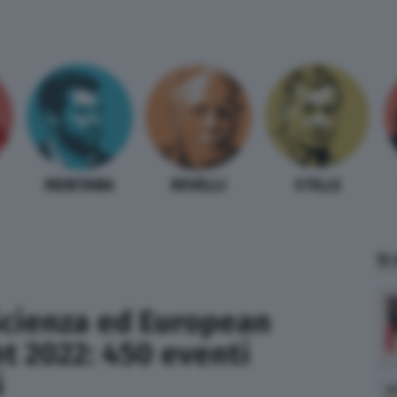
MENTANA
REVELLI
STILLE
TI
Scienza ed European
t 2022: 450 eventi
i