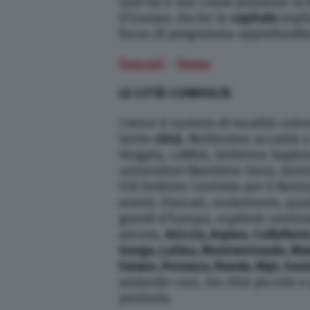
Leaf ha il suo cuore pulsante su
d’Europa. Anche la
capitale
ospi
focus di programma approfondito 
Frascati
–
Roma
LE CITTÁ COINVOLTE
Cresce il numero di località coi
tante
città
. Moltissimo accadrà a
Vergata, LUMSA, Unitelma Sapienza
universitari (Bambino Gesù, Geme
ICR (Istituto Centrale per il Rest
eventi. Frascati, ovviamente, quale
grandi d’Europa, ospiterà centina
ancora,
Ariccia, Arpino, Colleferr
Gorga, Latina, Monterotondo, Nem
Faiano, Potenza, Rende, Ripi, Ses
andando così, tra città piccole e
penisola.