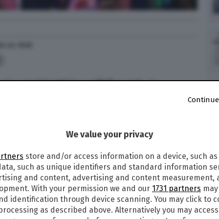
22
alle
15:55
oni
per tutti i 450 imperdibili eventi
, che
e dal 24 settembre al 1° ottobre p.v.
La Notte
Continue
cercatrici LEAF
(heaL thE plAnet’s Future)
di
notte”, il 30 settembre, in contemporanea con
 ma presenta un programma fittissimo di
We value your privacy
mana della Scienza,
arricchita dell’
evento di
dal Giardino del Diamante di Roma.
artners
store and/or access information on a device, such as
ata, such as unique identifiers and standard information sen
ile risolvere il cubo di Rubik in pochi secondi?
rtising and content, advertising and content measurement,
Scrovegni per ammirare da vicino le opere di
lopment. With your permission we and our
1731 partners
may 
 Benanti, tra i massimi esperti di Intelligenza
nd identification through device scanning. You may click to 
i se il
multiverso
è solo fantasia o una teoria
 processing as described above. Alternatively you may acces
 vita di Rita Levi Montalcini e seguire le