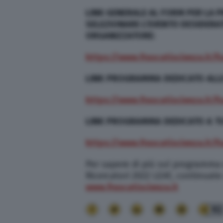
LINK GENERALE AL FORM PER LA PR
SELEZIONARE L’EVENTO DESIDERAT
ORGANIZZATORE:
https://www.frascatiscienza.it/f
LINK
PROGRAMMA
DEDICATO
ALL
https://www.frascatiscienza.it
LINK
PROGRAMMA
DEDICATO
A
T
https://www.frascatiscienza.it/
Per sapere di più sul programma 
Ricercatori 2022 LEAF, continuate
www.frascatiscienza.it
92