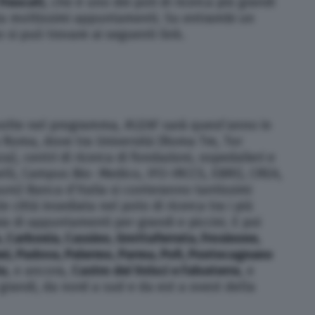
Frascati
, che è uno dei poli di ricerca più grandi
ta moltissimi appuntamenti. Su entrambi un
si può trovare ai seguenti link.
nvolte nel programma, #LEAF sarà quest’anno in
 Roma, dove tra Università (Roma Tre, Tor
), centri di ricerca di fondazioni, ospedalieri e
lli, Campus Bio- Medico, IFO-IRCCS, EBRI), CREA,
auro) Banca d’Italia si conteranno tantissimi
 città insediata nel polo di ricerca tra i più
ia di appuntamenti per grandi e piccini. E poi
o, Carbonia, Cassino, Grottaferrata, Frosinone,
i, Padova, Palermo, Parma, Pofi, Pontecagnano
tu
, e ancora,
Castro dei Volsci e Falvaterra
, e
 grandi, da nord a sud e da est a ovest della