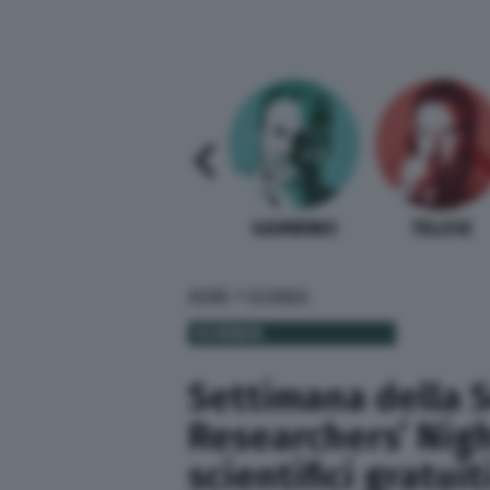
SABELLI FIORETTI
GUIDA BARDI
GAMBINO
TELESE
»
HOME
SCIENZA
SCIENZA
Settimana della 
Researchers’ Nigh
scientifici gratuit