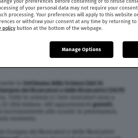
ange your preferences before consenting or to refuse cons
l’Università Roma Tre o quelle dell’Università di
cessing of your personal data may not require your consent
“nascosta” nelle nostre cucine, camere da letto
such processing. Your preferences will apply to this website o
le nuove ipotesi sul Big Bang, proposte dal
ences or withdraw your consent at any time by returning to 
adre Gabriele Gionti? Vuoi visitare il Centro di
 policy
button at the bottom of the webpage.
ioso progetto di Olivicoltura legato alla
bo e l’agricoltura sostenibile? Scoprire lo stato
nquinati da residui farmaceutici? Scoprire
Manage Options
 Terra? Saperne di più sui pianeti,
o spazio, sulla crittografia o sull’embrione
urante la
Settimana della Scienza (dal 24
Europea dei Ricercatori e delle Ricercatrici (30/9)
a. Tutte le scienze e i loro ricercatori sono a
in 22 città italiane. 450 appuntamenti
gratuiti
,
ti esclusivamente alle scuole: le prenotazioni,
uesto momento.
e Europea dei Ricercatori e delle Ricercatrici