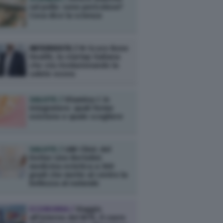
sul pollo: sono pericolose?
Cosa dice la scienza
INTERVISTE /
M-Score Bone
Health, la startup italiana
che sta rivoluzionando la
salute ossea
SALUTE /
Vitamina C in
integratore: quali forme
esistono e quale scegliere
SALUTE /
LNB Clinic del
Dottor Lino Bertolini:
medicina estetica a 360
gradi che mette al centro la
bellezza al naturale
ECONOMIA /
Viaggio
all’interno del BITE, il cuore