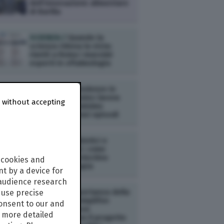
dell’innovazione alimentare
di Barilla
SCIENZA /
Quando la
scienza ridona la vista:
riuniti a Roma i massimi
esperti in oftalmologia
SCIENZA /
Turbolenze in
volo: così Emirates lavora
 without accepting
per ridurre al minimo
imprevisti e gravi episodi
SALUTE /
Antibiotici e
fermenti lattici: come
proteggere l’intestino
 cookies and
durante la terapia
t by a device for
 audience research
SALUTE /
L’importanza della
use precise
prevenzione: Amplifon
consent to our and
pensa alle nuove
s more detailed
generazioni con il progetto