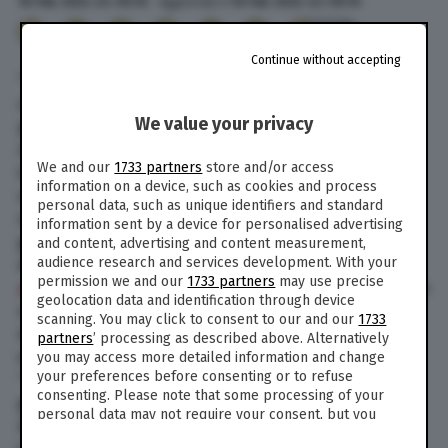
16 Feb. 2022
alle
09:12
- Aggiornato il
16 Feb. 2022
alle
09:15
443
Continue without accepting
“Se lei vuole farsi le canne può farsele. Io sono
contro ogni tipo di droga”. Senza tanti giri di
We value your privacy
parole e anche un po’ stizzito, Matteo Salvini ha
risposto così a una giornalista che lo incalzava
We and our
1733 partners
store and/or access
in merito a uno dei quesiti referendari in queste
information on a device, such as cookies and process
ore al vaglio della Corte Costituzionale, quello
personal data, such as unique identifiers and standard
sulla cannabis. La decisione potrebbe arrivare
information sent by a device for personalised advertising
già in giornata, dopo che ieri la Consulta ha
and content, advertising and content measurement,
dichiarato inammissibile il
referendum
audience research and services development. With your
permission we and our
1733 partners
may use precise
sull’eutanasia legale
. “Vediamo cosa sarà accolto
geolocation data and identification through device
o meno, io sono contro l’utilizzo di ogni genere
scanning. You may click to consent to our and our
1733
di droga, che sia la coltivazione, la distribuzione
partners
’ processing as described above. Alternatively
e l’utilizzo”, ha ribadito il leader della Lega.
you may access more detailed information and change
your preferences before consenting or to refuse
“Siamo qui per parlare della riforma della
consenting. Please note that some processing of your
giustizia”, ha poi tagliato corto Salvini, nel corso
personal data may not require your consent, but you
di un punto stampa davanti al palazzo della
have a right to object to such processing. Your