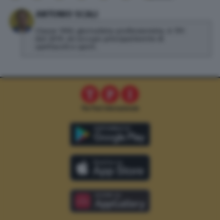
ANTONIO SCALI
Classe 1992, giornalista professionista. A TPI
dal 2019, mi occupo principalmente di
spettacoli e sport.