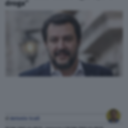
droga”
di
Antonio Scali