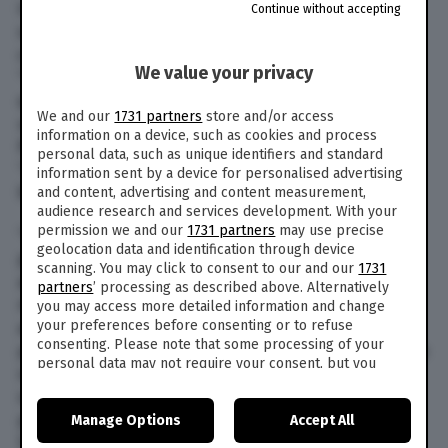
In occasione della manifestazione di Firenze di
Continue without accepting
sabato c’è stato un “interessante primo
confronto” per future alleanze del Pd, ma
We value your privacy
“Schlein deve definire il programma del Pd, solo
quando c’è un programma definito può fare
We and our
1731 partners
store and/or access
un’alleanza perché è traente”. Così Romano
information on a device, such as cookies and process
Prodi, ospite di ‘In mezz’ora in più’ su Raitre. Ieri
personal data, such as unique identifiers and standard
“è stato bello, ma è stata solo un’esplorazione”,
information sent by a device for personalised advertising
ha aggiunto.
and content, advertising and content measurement,
audience research and services development. With your
permission we and our
1731 partners
may use precise
“Perché un giorno il centrosinistra possa
geolocation data and identification through device
prendere la maggioranza del Paese Schlein deve
scanning. You may click to consent to our and our
1731
aggregare la società e non ascoltare il gruppo
partners
’ processing as described above. Alternatively
ristretto”, ha affermato Prodi. Occorre, ha
you may access more detailed information and change
your preferences before consenting or to refuse
aggiunto l’ex premier, “una radicalismo sui
consenting. Please note that some processing of your
principi, che non spaventa nessuno”, ad esempio
personal data may not require your consent, but you
sul salario minimo, sulla giustizia fiscale, sulla
have a right to object to such processing. Your
sanità, la scuola, e “consolidare la natura del
preferences will apply to this website only. You can
partito. Non è necessario che” Bonaccini e
Manage Options
Accept All
change your preferences or withdraw your consent at
any time by returning to this site and clicking the
privacy
Schlein” lavorino insieme, se lo fanno è meglio,