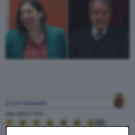
di
Lara Tomasetta
6 Mar. 2023
alle
07:28
133