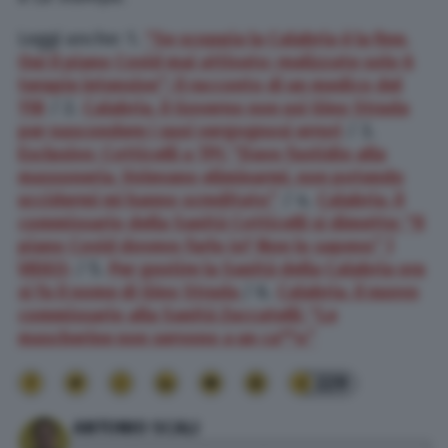
Leggi anche: 1.
“Se scoppia la Calabria è la fine.
Qui il piano Covid mai attivato: realizzate solo 6
terapie intensive”: il racconto di un medico del
118
/ 2.
Calabria, il Governo non usi Gino Strada
per nascondere i suoi vergognosi errori
/ 3.
Esclusivo: Cotticelli a TPI: “Davo fastidio alla
massoneria. Volevano eliminarmi, non potendo
uccidermi mi hanno screditato”
/ 4.
Calabria, il
commissario della Sanità Cotticelli si dimette: “Il
piano Covid dovevo farlo io? Non lo sapevo” |
VIDEO;
/ 5.
Per gestire la Sanità della Calabria ora
si fa il nome di Gino Strada
/ 6.
Calabria, il nuovo
commissario alla Sanità Zuccatelli: “Le
mascherine non servono a un ca**o”
229
ANTONIO SCALI