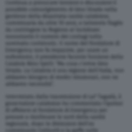
Continua a provocare tensioni e discussioni il
possibile coinvolgimento di Gino Strada nella
gestione della disastrata sanità calabrese,
commissaria da oltre 10 anni, e talmente fragile
da costringere la Regione al lockdown
nonostante il numero dei contagi tutto
sommato contenuto. Il nome del fondatore di
Emergency non fa impazzire, per usare un
eufemismo, il presidente facente funzione della
Calabria Nino Spirlì: “Ma cosa c’entra Gino
Strada. La Calabria è una regione dell’Italia, non
abbiamo bisogno di medici missionari, non ne
abbiamo necessità”.
Intervistato dalla trasmissione di La7 Tagadà, il
governatore calabrese ha commentato l’ipotesi
di affidarsi al fondatore di Emergency per
provare a risollevare le sorti della sanità
regionale, dopo le dimissioni dell’ex
commissario Cotticelli e la gaffe sulle