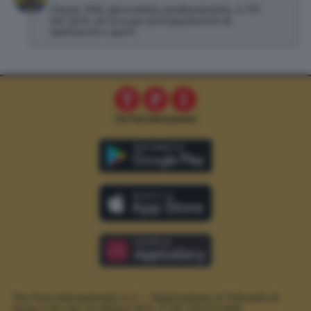
Classe 1992, giornalista professionista. A TPI
dal 2019, mi occupo principalmente di
spettacoli e sport.
The Post Internazionale S.r.l. – Registrazione al Tribunale di
Roma n.294 del 19 ottobre 2012.
P. IVA 12073411006