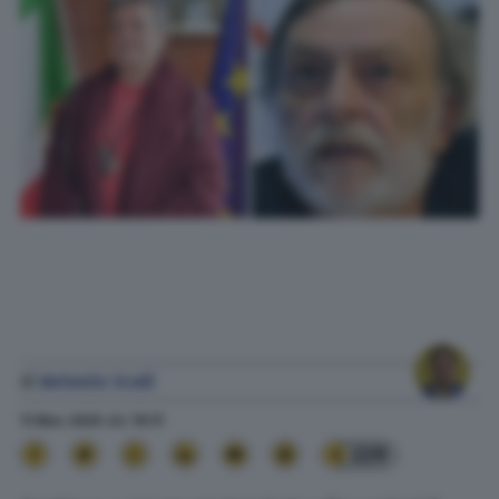
di
Antonio Scali
11 Nov. 2020
alle
19:11
229