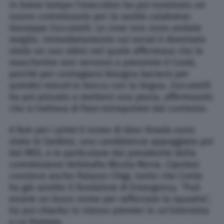
In breve tempo l’esecutivo ha poi nominato un
nuovo commissario per la sanità calabrese:
Giuseppe Zuccatelli. Le cose non sono andate
meglio. Immediatamente sui social è diventato
virale un suo video nel quale affermava che le
mascherine non servono a prevenire il Covid,
perché per contagiarsi bisogna baciarsi per
quindici minuti in bocca con la lingua. Zuccatelli
ha poi provato a metterci una pezza, affermando
che si trattava di frasi estrapolate dal contesto.
A fare per i primi il nome di Gino Strada sono
state le Sardine, una candidatura appoggiata poi
dal M5S, e in particolare dal presidente della
commissione Antimafia Nicola Morra. L’ipotesi
convince anche Palazzo Chigi, tanto che Conte
ha già sentito il fondatore di Emergency. “Può
essere un buon nome per rafforzare la squadra”,
ha poi chiarito lo stesso premier in un’intervista
a La Stampa.