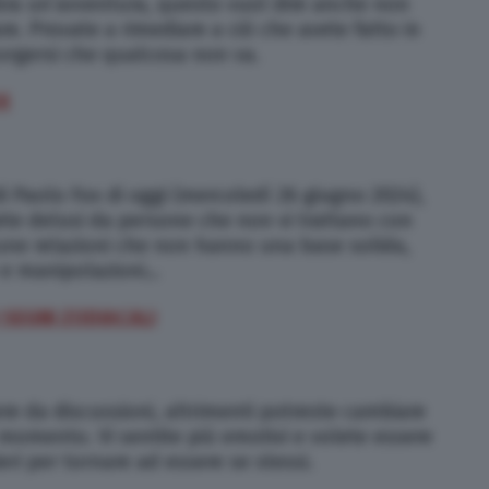
mbra un’avventura, questo vuol dire anche non
e. Provate a rimediare a ciò che avete fatto in
rgersi che qualcosa non va.
X
i Paolo Fox di oggi (mercoledì 26 giugno 2024),
ete delusi da persone che non vi trattano con
lcune relazioni che non hanno una base solida,
 e manipolazioni…
I SEGNI ZODIACALI
ere da discussioni, altrimenti potreste cambiare
omento. Vi sentite più emotivi e volete essere
ieri per tornare ad essere se stessi.