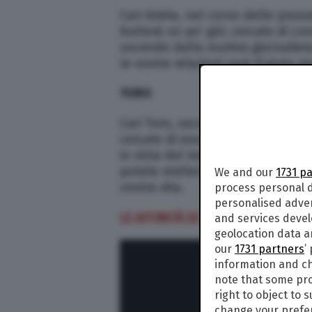
Cari Ariete, nel corso delle pros
butterà un po’ giù: cercate di con
uscendo dalla routine giornaliera.
le vostre relazioni sarà d’aiuto p
TORO
Cari Toro, secondo l’oroscopo di 
cercate di essere costruttivi, p
in vista del mese di luglio che or
potete mettervi in gioco, è il per
We and our
1731 p
vostra vita.
process personal d
personalised adve
LE AFFINITÀ DI COPPIA PER TUTTI 
and services deve
geolocation data a
our
1731 partners
’
information and ch
note that some pro
right to object to 
change your prefer