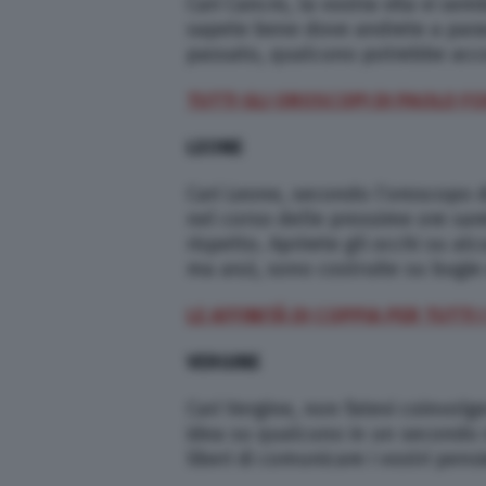
Cari Cancro, la vostra vita vi se
sapete bene dove andrete a parar
passato, qualcuno potrebbe acco
TUTTI GLI OROSCOPI DI PAOLO FO
LEONE
Cari Leone, secondo l’oroscopo d
nel corso delle prossime ore sar
rispetto. Aprirete gli occhi su a
ma anzi, sono costruite su bugie
LE AFFINITÀ DI COPPIA PER TUTTI 
VERGINE
Cari Vergine, non fatevi coinvolg
idea su qualcuno in un secondo m
liberi di comunicare i vostri pens