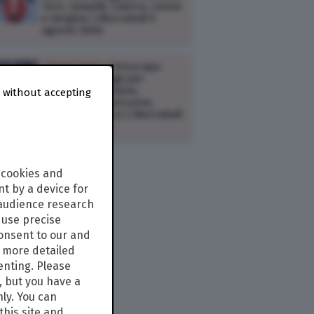
Toro, Gemelli, Cancro, Leone
e Vergine | Mercoledì 5
agosto 2026
OROSCOPO /
Oroscopo
Paolo Fox di oggi per
Bilancia, Scorpione,
 without accepting
Sagittario, Capricorno,
Acquario e Pesci | Mercoledì
5 agosto 2026
 cookies and
t by a device for
 audience research
use precise
consent to our and
s more detailed
enting. Please
, but you have a
nly. You can
this site and