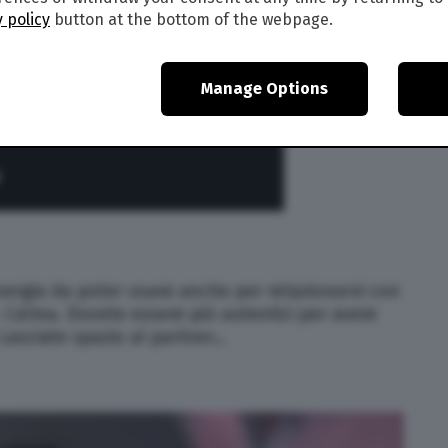
 policy
button at the bottom of the webpage.
Manage Options
nergia da poter usare anche per relazionarvi con
o. Calma. Dovete essere più autentici per avere
 Lasciate spazio al partner…