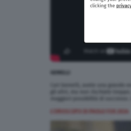
clicking the
privacy
GEMELLI
Cari Gemelli, avete una grande e
gli altri, ma non rischiate tropp
maggiori possibilità di successo.
L’OROSCOPO DI PAOLO FOX 2024