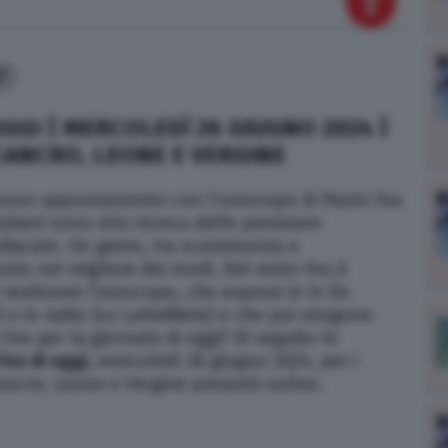
7
GI | MERCOLEDÌ 26 GIUGNO 2024 |
 CANCRO, LEONE E VERGINE
ovo appuntamento con l’oroscopo di Paolo Fox
aliani sono alla ricerca delle previsioni
diacale. Un gesto, tra scaramanzia e
rnata nel migliore dei modi. Del resto Fox è
 realizzare l’oroscopo, che espone in tv (in
) o in radio (su LatteMiele) e che poi vengono
Fox per la giornata di oggi? Di seguito le
Fox di oggi,
mercoledì 26
giugno
2024
, per i
ancro, Leone e Vergine
presenti online.