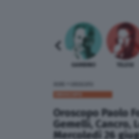
SABELLI FIORETTI
GUIDA BARDI
GAMBINO
TELESE
»
HOME
OROSCOPO
OROSCOPO
Oroscopo Paolo Fo
Gemelli, Cancro, 
Mercoledì 26 giu