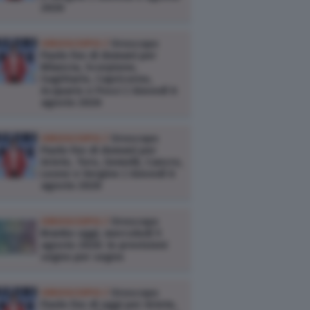
2026
OROSCOPO /
Oroscopo
Paolo Fox di domani per
Bilancia, Scorpione,
Sagittario, Capricorno,
Acquario e Pesci | Giovedì 6
agosto 2026
OROSCOPO /
Oroscopo
Paolo Fox di domani per
Ariete, Toro, Gemelli, Cancro,
Leone e Vergine | Giovedì 6
agosto 2026
OROSCOPO /
Oroscopo
Branko oggi, mercoledì 5
agosto 2026: le previsioni
segno per segno
OROSCOPO /
Oroscopo
Paolo Fox di oggi per Ariete,