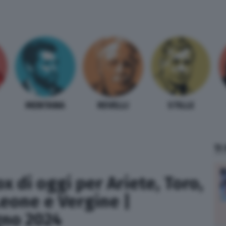
MENTANA
REVELLI
STILLE
TI
x di oggi per Ariete, Toro,
Leone e Vergine |
gno 2024