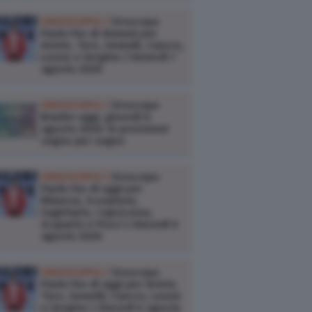
OROSCOPO /
Oroscopo
Paolo Fox di domani per
Ariete, Toro, Gemelli, Cancro,
Leone e Vergine | Venerdì 7
agosto 2026
OROSCOPO /
Oroscopo
Branko oggi, giovedì 6
agosto 2026: le previsioni
segno per segno
OROSCOPO /
Oroscopo
Paolo Fox di oggi per
Bilancia, Scorpione,
Sagittario, Capricorno,
Acquario e Pesci | Giovedì 6
agosto 2026
OROSCOPO /
Oroscopo
Paolo Fox di oggi per Ariete,
Toro, Gemelli, Cancro, Leone
e Vergine | Giovedì 6 agosto