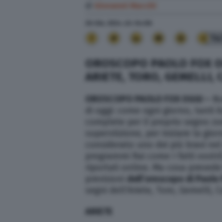
di
Giovanni Macchi
26 Giu. 2024
alle
04:06
14
OROSCOPO PAOLO FOX OG
ARIETE, TORO, GEMELLI,
OROSCOPO PAOLO FOX OGGI
–
Nu
di oggi: come ogni giorno, tanti it
complete per il proprio segno zo
superstizione, per iniziare la gio
considerato uno dei più bravi nel
programmi Rai come I fatti vostri
riportati online. Ma cosa prevede 
previsioni
dell’oroscopo di Paolo 
segni
dell’Ariete, Toro, Gemelli
,
C
ARIETE