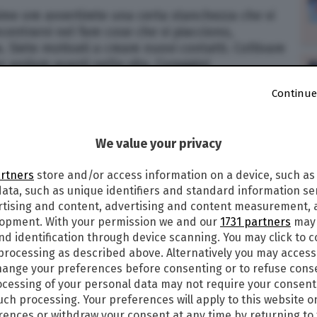
sime ore avvertirete una certa stanchezza che vi
centrarvi nel fare cose che vi piacciono,
 Siete motivati a creare nuovi contatti. Coltivare
er andare avanti nella vita. Coraggio!
Continue
Paolo Fox di oggi (mercoledì 26 giugno 2024),
otreste dover prendere una decisione importante
We value your privacy
mai è alle porte. Per quanto riguarda il lavoro,
iodo migliore per farlo. C’è più chiarezza nella
artners
store and/or access information on a device, such as
ata, such as unique identifiers and standard information sen
rtising and content, advertising and content measurement,
I SEGNI ZODIACALI
lopment. With your permission we and our
1731 partners
may 
nd identification through device scanning. You may click to 
 processing as described above. Alternatively you may acces
ange your preferences before consenting or to refuse cons
cessing of your personal data may not require your consent
such processing. Your preferences will apply to this website o
ences or withdraw your consent at any time by returning to 