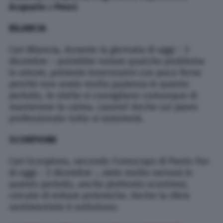
Acquario
e
Pesci
:
BILANCIA
Cari Bilancia, durante la giornata di oggi – 2
dicembre – potrebbe notare qualche problema
in amore, potreste innervosirvi con poco forse
perché non avete molta pazienza in questo
periodo, le stelle vi consigliano comunque di
mantenere la calma. Lavoro? Anche sul piano
professionale tutto si sistemerà.
SCORPIONE
Cari Scorpione, secondo l’oroscopo di Paolo Fox
di oggi – 2 dicembre -, siete molto nervosi in
questo periodo, anche piuttosto scontrosi,
cercate di evitare polemiche. Anche la sfera
sentimentale è sottotono.