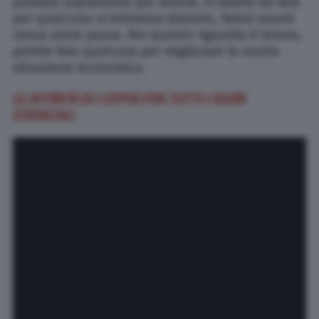
positiva soprattutto per amore, vi darete da fare
per qualcuno vi interessa davvero, fatevi avanti
senza avere paura. Per quanto riguarda il lavoro,
potete fare qualcosa per migliorare la vostra
situazione economica.
LE AFFINITÀ DI COPPIA PER TUTTI I SEGNI
ZODIACALI