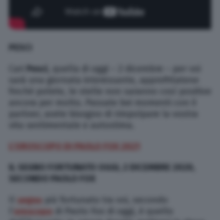
PESCI
Cari
Pesci
, quella di oggi – 2 dicembre – per voi
sarà una giornata interessante, approfittatene
finché potete, le stelle non saranno così positive
ancora per molto. Passate bei momenti con il
partner, avete bisogno di rimpolpare la vostra
vita sentimentale e autostima.
L’OROSCOPO DI PAOLO FOX 2021
IL SEGNO FORTUNATO OGGI, 2 DICEMBRE 2020,
SECONDO PAOLO FOX
Il
segno
più fortunato tra voi, secondo
l’
oroscopo
di Paolo Fox di oggi, è quello