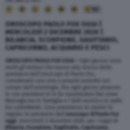
2 Dic. 2020
alle
06:27
90
OROSCOPO PAOLO FOX OGGI |
MERCOLEDÌ 2 DICEMBRE 2020 |
BILANCIA, SCORPIONE, SAGITTARIO,
CAPRICORNO, ACQUARIO E PESCI
OROSCOPO PAOLO FOX OGGI –
Ogni giorno sono
molti gli italiani che vanno alla ricerca delle
previsioni dell’oroscopo di Paolo Fox,
considerato una vera e propria autorità nel
campo dell’astrologia. Fox ogni giorno propone
le sue previsioni in tv (in trasmissioni Rai come
Mezzogiorno in Famiglia e I fatti vostri) o in radio
(su LatteMiele). Cosa prevedono le stelle? Di
seguito le previsioni dell’
oroscopo di Paolo Fox
oggi
, mercoledì 2 dicembre 2020, per i segni di
Bilancia, Scorpione,
Sagittario, Capricorno,