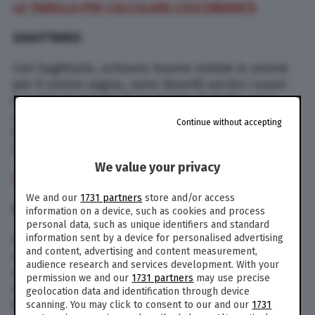
LA TABELLA PER CALCOLARE L’ASCENDENTE
SAGITTARIO
Cari Sagittario, arrivano buone notizie in amore
per il vostro segno, sono favoriti anche i nuovi
incontri, è arrivato il momento di dedicarsi ai
rapporti di ogni tipo. Anche quelli professionali,
Continue without accepting
in questo periodo la carriera supera di gran
lunga l’amore. Rimboccatevi le maniche.
We value your privacy
TUTTI GLI OROSCOPI DI PAOLO FOX
We and our
1731 partners
store and/or access
CAPRICORNO
information on a device, such as cookies and process
personal data, such as unique identifiers and standard
Cari Capricorno, nella giornata di oggi –
information sent by a device for personalised advertising
and content, advertising and content measurement,
mercoledì 2 dicembre 2020 – sarete un po’
audience research and services development. With your
agitati, forse perché avete ricevuto delle novità
permission we and our
1731 partners
may use precise
un po’ scomode che non riuscite a digerire,
geolocation data and identification through device
dovreste imparare a farvi scivolare le cose di
scanning. You may click to consent to our and our
1731