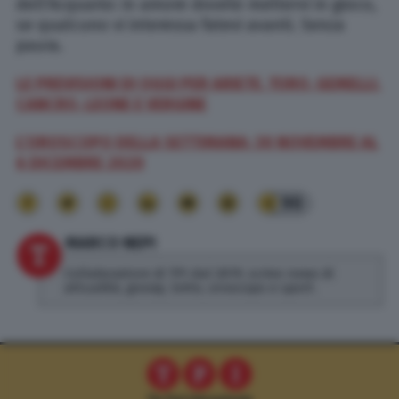
dell’Acquario: in amore dovete mettervi in gioco,
se qualcuno vi interessa fatevi avanti. Senza
paura.
LE PREVISIONI DI OGGI PER ARIETE, TORO, GEMELLI,
CANCRO, LEONE E VERGINE
L’OROSCOPO DELLA SETTIMANA: 30 NOVEMBRE AL
6 DICEMBRE 2020
90
MARCO NEPI
Collaboratore di TPI dal 2019, scrivo news di
attualità, gossip, lotto, oroscopo e sport.