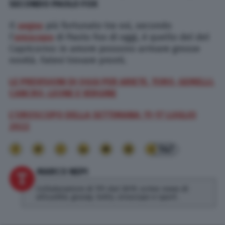
SECONDO PAOLO FOX
Il
segno
più fortunato tra voi, secondo
l’
oroscopo
di Paolo Fox di oggi, è quello del del
Capricorno: in amore possono arrivare grosse
novità. Fatevi trovare pronti.
LE PREVISIONI DI OGGI PER ARIETE, TORO, GEMELLI,
CANCRO, LEONE E VERGINE
L’OROSCOPO DELLA SETTIMANA: 11-17 LUGLIO
2022
147
MARCO NEPI
Collaboratore di TPI dal 2019, scrivo news di
attualità, gossip, lotto, oroscopo e sport.