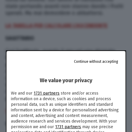
state portando avanti non stanno dando i frutti
sperati. Ma mai demordere o abbattersi.
LA TABELLA PER CALCOLARE L’ASCENDENTE
SAGITTARIO
Cari Sagittario, questa è per voi una giornata
favorevole, con l’influsso della Luna che vi
Continue without accepting
protegge dal pomeriggio. Bei progetti possono
nascere con una persona della Bilancia o del
Leone. Mai porre limiti alla provvidenza! Sul
We value your privacy
lavoro valutate con calma nuove offerte e idee.
Cambiare può essere una buona soluzione per
We and our
1731 partners
store and/or access
progredire.
information on a device, such as cookies and process
personal data, such as unique identifiers and standard
information sent by a device for personalised advertising
TUTTI GLI OROSCOPI DI PAOLO FOX
and content, advertising and content measurement,
audience research and services development. With your
CAPRICORNO
permission we and our
1731 partners
may use precise