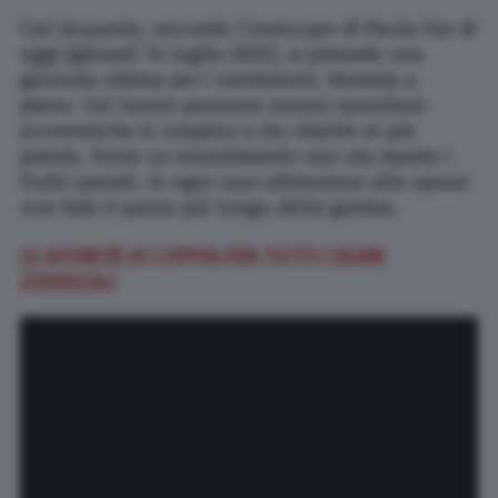
Cari Acquario, secondo l’oroscopo di Paolo Fox di
oggi (giovedì 14 luglio 2022), si prevede una
giornata ottima per i sentimenti. Vivetela a
pieno. Sul lavoro possono esserci questioni
economiche in sospeso e da chiarire al più
presto. Forse un investimento non sta dando i
frutti sperati. In ogni caso attenzione alle spese:
non fate il passo più lungo della gamba.
LE AFFINITÀ DI COPPIA PER TUTTI I SEGNI
ZODIACALI