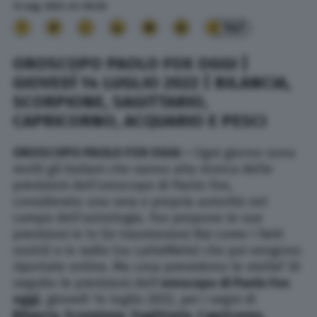
14 Lug. 2022
alle
06:26
147
OROSCOPO PAOLO FOX OGGI |
GIOVEDÌ 14 LUGLIO 2022 | BILANCIA,
SCORPIONE, SAGITTARIO,
CAPRICORNO, ACQUARIO E PESCI
OROSCOPO PAOLO FOX OGGI –
Ogni giorno sono
molti gli italiani che vanno alla ricerca delle
previsioni dell’oroscopo di Paolo Fox,
considerato una vera e propria autorità nel
campo dell’astrologia. Fox propone le sue
previsioni in tv (in trasmissioni Rai come I fatti
vostri) o in radio (su LatteMiele) che poi vengono
riportate online. Ma cosa prevedono le stelle? Di
seguito le previsioni dell’
oroscopo di Paolo Fox
oggi
, giovedì 14 luglio 2022, per i segni di
Bilancia, Scorpione,
Sagittario, Capricorno,