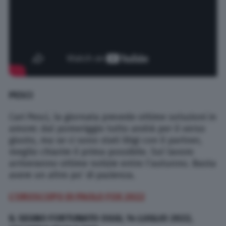
PESCI
Cari Pesci, la giornata prevede ottime soluzioni in
amore: dal pomeriggio tutto andrà per il verso
giusto, ma se ci sono stati litigi con il partner,
meglio chiarire il prima possibile. Sul lavoro
arriveranno ottime notizie entro l’autunno. Basta
avere un altro po’ di pazienza.
L’OROSCOPO DI PAOLO FOX 2022
IL SEGNO FORTUNATO OGGI, 14 LUGLIO 2022,