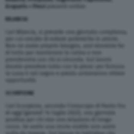
Acquario
e
Pesci
presenti online:
BILANCIA
Cari Bilancia, si prevede una giornata complessa,
per cui cercate di evitare polemiche in amore.
Non ne avete proprio bisogno, anzi dovreste far
di tutto per mantenere la calma e non
prendervela con chi vi circonda. Sul lavoro
dovete prendere tutto con le pinze: per fortuna
la Luna è nel segno e presto arriveranno ottime
opportunità.
SCORPIONE
Cari Scorpione, secondo l’oroscopo di Paolo Fox
di oggi (giovedì 14 luglio 2022), una giornata
positiva per chi vive una relazione di lungo
corso. Se avete una storia stabile non avete
nulla da temere. Sul lavoro le trattative che