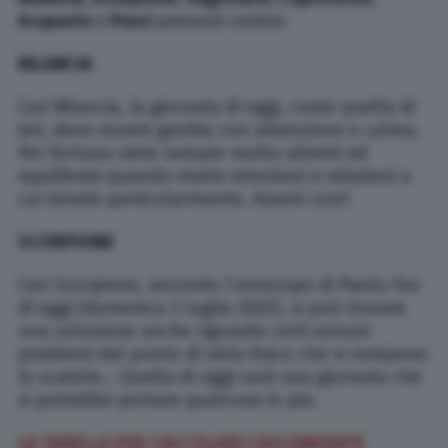
Acquario
e
Pesci
presenti online:
BILANCIA
Cari Bilancia, la giornata di oggi, come quella di
ieri, deve essere gestita con attenzione e calma.
Per fortuna siete sempre molto attenti ed
equilibrati quando vivete emozioni e relazioni a
cui tenete particolarmente. Avanti così!
SCORPIONE
Cari Scorpione, secondo l’oroscopo di Paolo Fox
di oggi (domenica 3 luglio 2022), si può trovare
una soluzione anche riguardo certi annosi
problemi dal punto di vista fisico che vi rompono
le scatole… Quella di oggi sarà una giornata che
vi potrebbe portare qualcosa in più.
LA TABELLA PER CALCOLARE L’ASCENDENTE