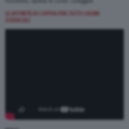
Insomma, ripresa in corso. Coraggio!
LE AFFINITÀ DI COPPIA PER TUTTI I SEGNI
ZODIACALI