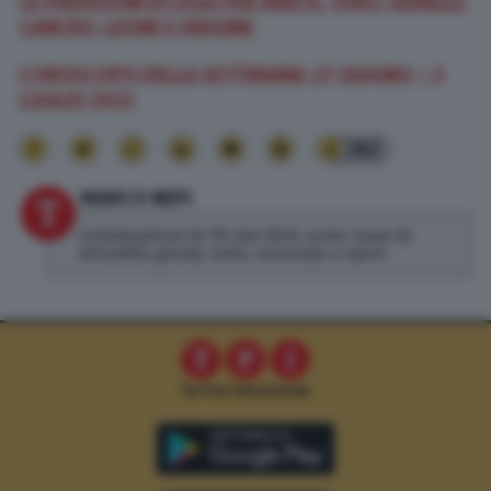
LE PREVISIONI DI OGGI PER ARIETE, TORO, GEMELLI,
CANCRO, LEONE E VERGINE
L’OROSCOPO DELLA SETTIMANA: 27 GIUGNO – 3
LUGLIO 2022
282
MARCO NEPI
Collaboratore di TPI dal 2019, scrivo news di
attualità, gossip, lotto, oroscopo e sport.