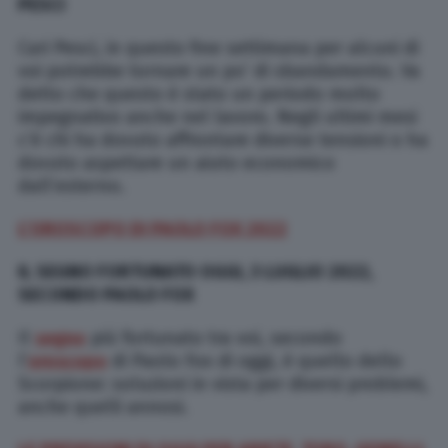
PESCI
Cari Pesci, in questo fine settimana per alcuni di
voi potrebbe tornare un po’ di sbandamento. Va
detto che questo è stato un periodo molto
impegnativo anche nel lavoro. Negli ultimi mesi
c’è chi ha dovuto affrontare diverse tensioni o ha
dovuto aspettare un aiuto economico
dall’esterno.
L’OROSCOPO DI PAOLO FOX 2022
IL SEGNO FORTUNATO OGGI, 3 LUGLIO 2022,
SECONDO PAOLO FOX
Il
segno
più fortunato tra voi, secondo
l’
oroscopo
di Paolo Fox di oggi, è quello dello
Scorpione: soluzioni in vista per diversi problemi,
anche quelli annosi.