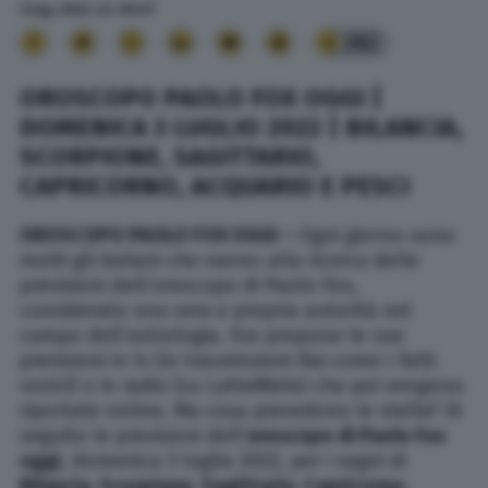
3 Lug. 2022
alle
06:07
282
OROSCOPO PAOLO FOX OGGI |
DOMENICA 3 LUGLIO 2022 | BILANCIA,
SCORPIONE, SAGITTARIO,
CAPRICORNO, ACQUARIO E PESCI
OROSCOPO PAOLO FOX OGGI –
Ogni giorno sono
molti gli italiani che vanno alla ricerca delle
previsioni dell’oroscopo di Paolo Fox,
considerato una vera e propria autorità nel
campo dell’astrologia. Fox propone le sue
previsioni in tv (in trasmissioni Rai come I fatti
vostri) o in radio (su LatteMiele) che poi vengono
riportate online. Ma cosa prevedono le stelle? Di
seguito le previsioni dell’
oroscopo di Paolo Fox
oggi
, domenica 3 luglio 2022, per i segni di
Bilancia, Scorpione,
Sagittario, Capricorno,