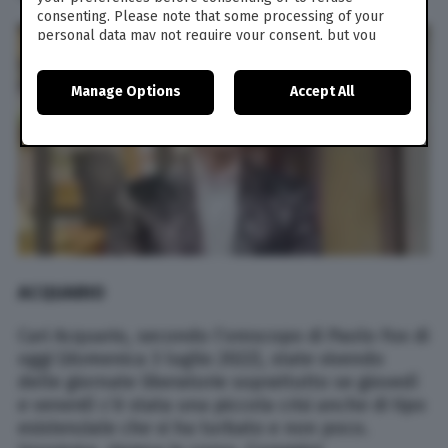
consenting. Please note that some processing of your
personal data may not require your consent, but you
have a right to object to such processing. Your
preferences will apply to this website only. You can
Manage Options
Accept All
change your preferences or withdraw your consent at
any time by returning to this site and clicking the
privacy
policy
button at the bottom of the webpage.
ACQUARIO
Cari Acquario, secondo l’oroscopo di Paolo Fox di
oggi (domenica 3 luglio 2022), state vivendo
delle giornate liberatorie soprattutto se giovedì
e venerdì c’è stata una piccola crisi anche di tipo
esistenziale che vi ha turbato e non poco.