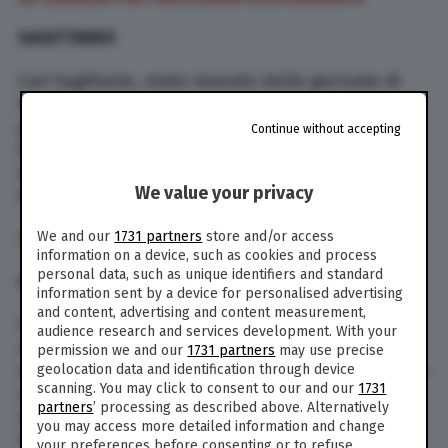
SAGITTARIO
Cari Sagittario, state vivendo delle giornate di
inizio luglio in cui vi trovate in una condizione di
grande stress e nervosismo. Questo può anche
Continue without accepting
indicare il fatto che bisogna dire la verità celata
da qualche malinteso o da prese di orgoglio
We value your privacy
troppo spiccate.
We and our
1731 partners
store and/or access
TUTTI GLI OROSCOPI DI PAOLO FOX
information on a device, such as cookies and process
personal data, such as unique identifiers and standard
CAPRICORNO
information sent by a device for personalised advertising
and content, advertising and content measurement,
Cari Capricorno, siete sempre molto netti nel
audience research and services development. With your
chiudere le relazioni, le amicizie e tutte quelle
permission we and our
1731 partners
may use precise
situazioni che non funzionano… Quando arrivano
geolocation data and identification through device
scanning. You may click to consent to our and our
1731
i giorni in cui decidete di dire basta non tornate
partners
’ processing as described above. Alternatively
sui vostri passi. Forse, ogni tanto, dovreste…
you may access more detailed information and change
Valutate più attentamente i singoli casi.
your preferences before consenting or to refuse