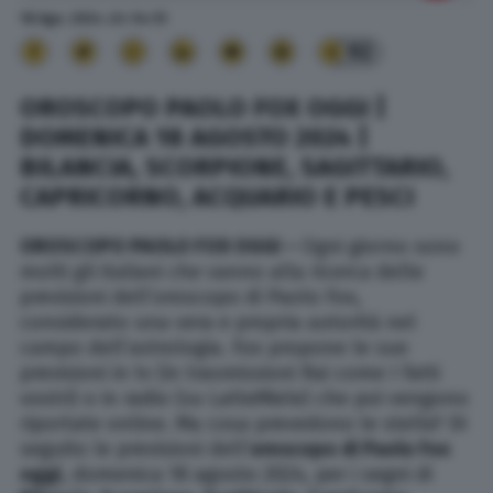
18 Ago. 2024
alle
04:13
92
OROSCOPO PAOLO FOX OGGI |
DOMENICA 18 AGOSTO 2024 |
BILANCIA, SCORPIONE, SAGITTARIO,
CAPRICORNO, ACQUARIO E PESCI
OROSCOPO PAOLO FOX OGGI –
Ogni giorno sono
molti gli italiani che vanno alla ricerca delle
previsioni dell’oroscopo di Paolo Fox,
considerato una vera e propria autorità nel
campo dell’astrologia. Fox propone le sue
previsioni in tv (in trasmissioni Rai come I fatti
vostri) o in radio (su LatteMiele) che poi vengono
riportate online. Ma cosa prevedono le stelle? Di
seguito le previsioni dell’
oroscopo di Paolo Fox
oggi
, domenica 18 agosto 2024, per i segni di