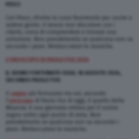
PESCI
Cari Pesci, sfrutta la Luna favorevole per uscire e
vedere gente. A lavoro non discutere con i
clienti, cerca di comprendere e trovare una
soluzione. Non prendetevela se qualcosa non va
secondo i piani. Rimboccatevi le maniche.
L’OROSCOPO DI PAOLO FOX 2024
IL SEGNO FORTUNATO OGGI, 18 AGOSTO 2024,
SECONDO PAOLO FOX
Il
segno
più fortunato tra voi, secondo
l’
oroscopo
di Paolo Fox di oggi, è quello
della
Bilancia: è una giornata ottima per il vostro
segno sotto ogni punto di vista. Non
prendetevela se qualcosa non va secondo i
piani. Rimboccatevi le maniche.