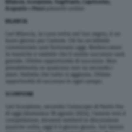
Bilancia, Scorpione,
Sagittario, Capricorno,
Acquario
e
Pesci
presenti online:
BILANCIA
Cari Bilancia, la Luna entra nel tuo segno, è un
buon giorno per l’amore. Chi ha un’attività
commerciale sarà fortunato oggi. Rimboccatevi
le maniche e vedrete che il vostro successo sarà
grande. Ottime opportunità di successo. Non
prendetevela se qualcosa non va secondo i
piani. Vedrete che tutto si aggiusta. Ottime
opportunità di successo in ogni campo.
SCORPIONE
Cari Scorpione, secondo l’oroscopo di Paolo Fox
di oggi (domenica 18 agosto 2024), l’amore non è
competizione, dovresti metterti in discussione
qualche volta, oggi è il giorno giusto. Sul lavoro