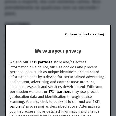
prova a esporti, ma con estrema calma. Non
prendetevela se qualcosa non va secondo i
piani.
SAGITTARIO
Continue without accepting
Cari Sagittario, in amore la Luna è favorevole,
inizia a uscire! sul lavoro buone opportunità di
crescita. Non prendetevela se qualcosa non va
We value your privacy
secondo i piani. Rimboccatevi le maniche e non
state sempre a mugugnare. Rimboccatevi le
We and our
1731 partners
store and/or access
maniche e vedrete che presto tutto si aggiusta.
information on a device, such as cookies and process
personal data, such as unique identifiers and standard
CAPRICORNO
information sent by a device for personalised advertising
and content, advertising and content measurement,
audience research and services development. With your
Cari Capricorno, una persona tornerà da te,
permission we and our
1731 partners
may use precise
scegli bene se farla entrare di nuovo nella tua
geolocation data and identification through device
vita. Sul lavoro avrai una discussione con un
scanning. You may click to consent to our and our
1731
collega, la calma è la virtù dei forti. Ottime
partners
’ processing as described above. Alternatively
opportunità di successo. Rimboccatevi le
you may access more detailed information and change