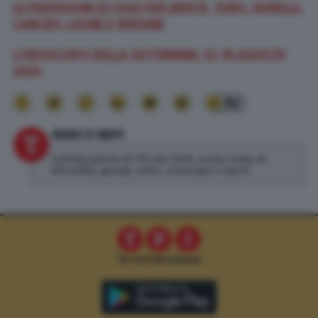
LE PREVISIONI DI OGGI PER ARIETE, TORO, GEMELLI,
CANCRO, LEONE E VERGINE
L’OROSCOPO DELLA SETTIMANA: 12-18
AGOSTO
2024
92
MARCO NEPI
Collaboratore di TPI dal 2019, scrivo news di
attualità, gossip, lotto, oroscopo e sport.