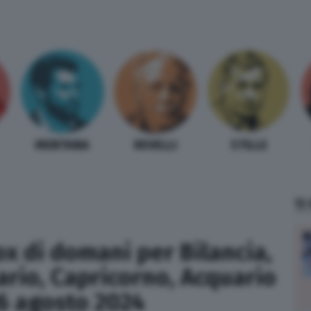
MENTANA
REVELLI
STILLE
TI
x di domani per Bilancia,
ario, Capricorno, Acquario
26 agosto 2024