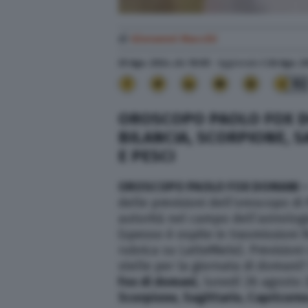
di
Giovanni Macchi
25 Ago. 2024
alle
10:05
- Aggiornato il
26 Ago. 2
92
OROSCOPO PAOLO FOX DO
BILANCIA, SCORPIONE, 
E PESCI
OROSCOPO PAOLO FOX DOMANI 
delle previsioni dell’oroscopo di
autorità nel campo dell’astrologi
(spesso è ospite in trasmissioni R
rubrica su LatteMiele). Previsioni
stelle per la giornata di domani? 
Fox di domani
, lunedì 26 agosto 
Scorpione,
Sagittario, Capricorn