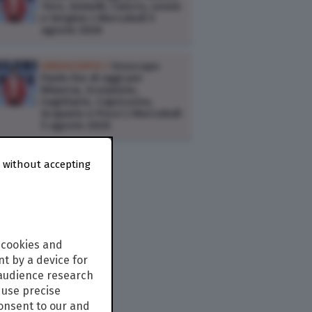
Toro, Gemelli, Cancro, Leone
e Vergine | Mercoledì 5
agosto 2026
OROSCOPO /
Oroscopo
Paolo Fox di oggi per
Bilancia, Scorpione,
Sagittario, Capricorno,
Acquario e Pesci | Mercoledì
5 agosto 2026
 without accepting
 cookies and
t by a device for
 audience research
use precise
consent to our and