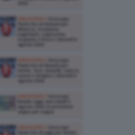
2026
OROSCOPO /
Oroscopo
Paolo Fox di domani per
Bilancia, Scorpione,
Sagittario, Capricorno,
Acquario e Pesci | Giovedì 6
agosto 2026
OROSCOPO /
Oroscopo
Paolo Fox di domani per
Ariete, Toro, Gemelli, Cancro,
Leone e Vergine | Giovedì 6
agosto 2026
OROSCOPO /
Oroscopo
Branko oggi, mercoledì 5
agosto 2026: le previsioni
segno per segno
OROSCOPO /
Oroscopo
Paolo Fox di oggi per Ariete,