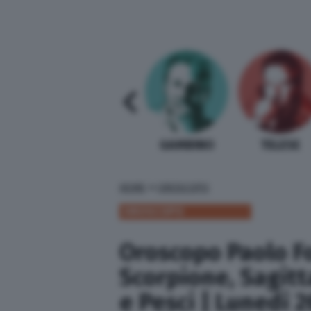
SABELLI FIORETTI
GUIDA BARDI
GAMBINO
TELESE
»
HOME
OROSCOPO
OROSCOPO
Oroscopo Paolo Fo
Scorpione, Sagitt
e Pesci | Lunedì 