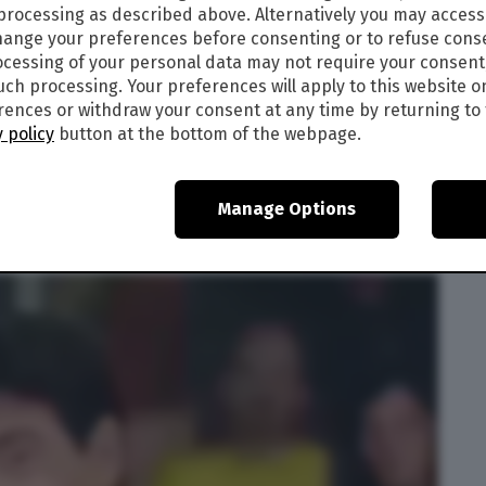
 processing as described above. Alternatively you may acces
a nel lavoro sia nella vita privata. Datevi da fare.
ange your preferences before consenting or to refuse cons
cessing of your personal data may not require your consent
X
such processing. Your preferences will apply to this website o
ences or withdraw your consent at any time by returning to 
 policy
button at the bottom of the webpage.
 prossime ore potreste arrabbiarvi se qualcuno
 secondo voi…). In particolare le donne saranno
Manage Options
e c’è troppa privazione di libertà, più di
nzione! Moderatevi.