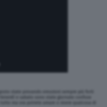
 agosto state provando emozioni sempre più forti
. Venerdì e sabato sono state giornate confuse
tutto ma ora potrete amare o vivere qualcosa di