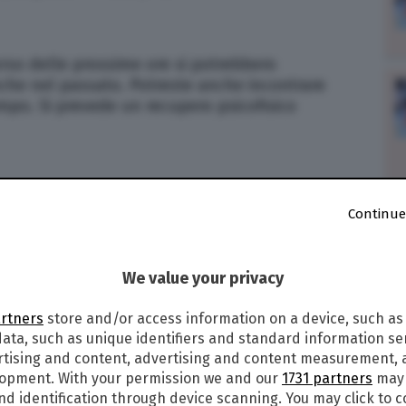
corso delle prossime ore si potrebbero
nche nel passato. Potreste anche incontrare
po. Si prevede un recupero psicofisico
po di Paolo Fox di domani (lunedì 26 agosto
Continue
battaglie di tipo psico-fisico e, per chi è stato
aguardo importante. Arriva una svolta, anche
tenere la barra dritta.
We value your privacy
CENDENTE
artners
store and/or access information on a device, such as
ata, such as unique identifiers and standard information sen
rtising and content, advertising and content measurement,
lopment. With your permission we and our
1731 partners
may 
ono stati conflitti o allontanamenti, ora si può
nd identification through device scanning. You may click to 
rte favorevoli vi garantiranno voglia di andare