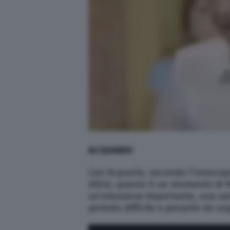
ACQUARIO
Cari Acquario, secondo l’oroscop
2024), questo è un momento di fo
un’emozione importante, una sen
periodo difficile e pesante da so