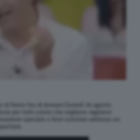
o di Paolo Fox di domani (lunedì 26 agosto
rza per tutti coloro che vogliono regalarsi
sazione speciale o farsi scivolare addosso un
pportare.