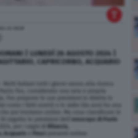
024
alle
09:28
MANI | LUNEDÌ 26 AGOSTO 2024 |
SAGITTARIO, CAPRICORNO, ACQUARIO
–
Molti italiani tutti i giorni vanno alla ricerca
 Paolo Fox, considerato una vera e propria
a. Fox propone le sue previsioni in diretta tv
ai come I fatti vostri) o in radio (da anni ha una
 che poi troviamo online. Ma cosa classificare le
Di seguito le previsioni dell’
oroscopo di Paolo
2024, per i segni di
Bilancia,
o, Acquario
e
Pesci
presenti online: