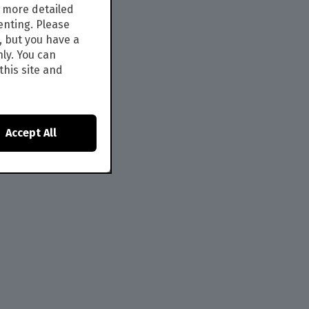
s more detailed
enting. Please
, but you have a
nly. You can
this site and
Accept All