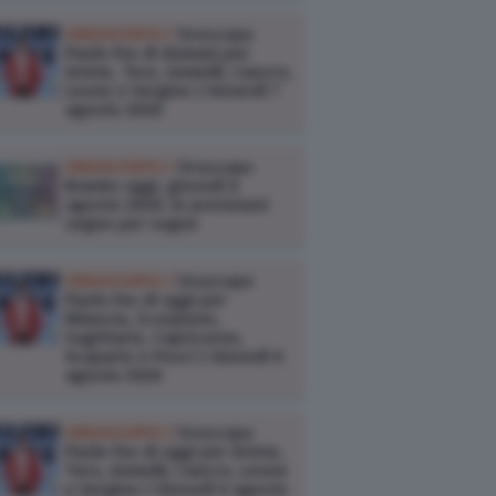
OROSCOPO /
Oroscopo
Paolo Fox di domani per
Ariete, Toro, Gemelli, Cancro,
Leone e Vergine | Venerdì 7
agosto 2026
OROSCOPO /
Oroscopo
Branko oggi, giovedì 6
agosto 2026: le previsioni
segno per segno
OROSCOPO /
Oroscopo
Paolo Fox di oggi per
Bilancia, Scorpione,
Sagittario, Capricorno,
Acquario e Pesci | Giovedì 6
agosto 2026
OROSCOPO /
Oroscopo
Paolo Fox di oggi per Ariete,
Toro, Gemelli, Cancro, Leone
e Vergine | Giovedì 6 agosto