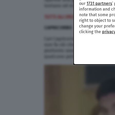
our
1731 partners
’
lontano ed esplorare nuovi lidi si
information and ch
note that some pro
TUTTI GLI OROSCOPI DI PAOLO FO
right to object to 
change your prefer
CAPRICORNO
clicking the
privacy
Cari Capricorno, nel corso delle
non fa ciò che deve fare (almeno
piuttosto severe con gli uomini. S
qualcuno potrebbe sparire… Atte