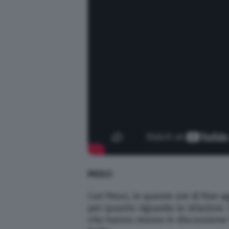
PESCI
Cari Pesci, in queste ore di fine
per quanto riguarda le relazioni
che hanno messo in discussione 