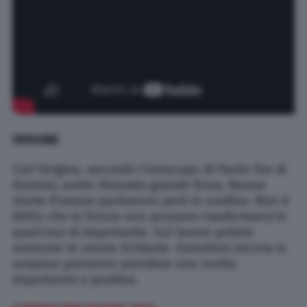
VERGINE
Cari Vergine, secondo l’oroscopo di Paolo Fox di
domani, avete ritrovato grande forza. Nuove
storie d’amore partiranno però in sordina. Non è
detto che in futuro non possano trasformarsi in
qualcosa di importante. Sul lavoro potete
avanzare le vostre richieste. Questioni ancora in
sospeso potranno prendere una svolta
importante e positiva.