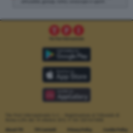
attualità, gossip, lotto, oroscopo e sport.
The Post Internazionale S.r.l. – Registrazione al Tribunale di
Roma n.294 del 19 ottobre 2012.
P. IVA 12073411006
About TPI
TPI Contatti
Privacy Policy
Cookie Policy