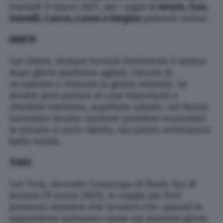
martedì 9 marzo 2021, per i segni di
Ariete, Toro,
Gemelli, Cancro, Leone e Vergine
presenti online:
ARIETE
Cari Ariete, domani tornerà finalmente il sereno
dopo giorni piuttosto agitati. Cercate di
recuperare e ritrovare la giusta serenità. Se
dovete però parlare di cose importanti o
chiudere trattative, aspettate sabato. Sul fronte
lavorativo dovete risolvere problemi economici:
le entrate si sono ridotte, ma presto arriveranno
belle novità.
TORO
Cari Toro, secondo l’oroscopo di Paolo Fox di
domani (9 marzo 2021), le coppie più forti
potranno resistere alle tensioni che i pianeti in
opposizione potranno creare nei prossimi giorni.