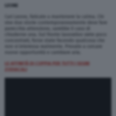
LEONE
Cari Leone, faticate a mantenere la calma. Chi
vive due storie contemporaneamente deve fare
parecchia attenzione, sarebbe il caso di
chiuderne una. Sul fronte lavorativo siete poco
concentrati, forse state facendo qualcosa che
non vi interessa realmente. Provate a cercare
nuove opportunità e cambiare aria.
LE AFFINITÀ DI COPPIA PER TUTTI I SEGNI
ZODIACALI