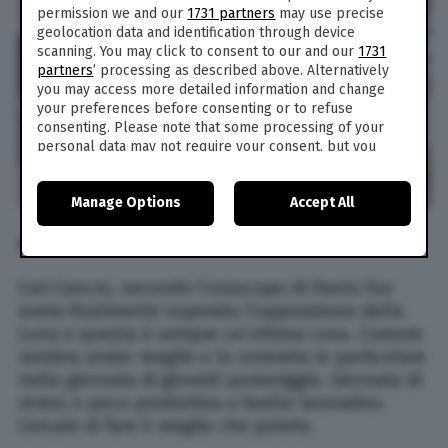
permission we and our
1731 partners
may use precise
geolocation data and identification through device
scanning. You may click to consent to our and our
1731
partners
’ processing as described above. Alternatively
you may access more detailed information and change
your preferences before consenting or to refuse
consenting. Please note that some processing of your
personal data may not require your consent, but you
have a right to object to such processing. Your
preferences will apply to this website only. You can
Manage Options
Accept All
change your preferences or withdraw your consent at
any time by returning to this site and clicking the
privacy
policy
button at the bottom of the webpage.
CANCRO
Cari Cancro, secondo l’oroscopo di Paolo Fox
avete finalmente superato l’opposizione della
Luna e questa è sempre un’ottima cosa. L’amore
sembra andar meglio e lo noterete in particolare
nella giornata di giovedì pomeriggio. Giornata di
stress e poco produttiva a livello lavorativo.
Cercate di fare il meglio che potete.