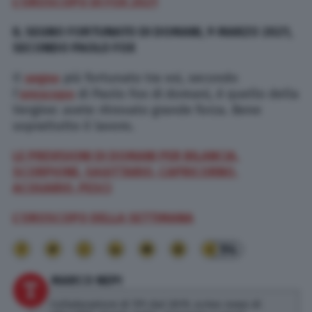
L’OROSCOPO DI FOX 2021
IL SEGNO FORTUNATO DI DOMANI, 9 MARZO 2021,
SECONDO PAOLO FOX
Il
segno
più fortunato tra voi, secondo
l’
oroscopo
di Paolo Fox di domani, è quello della
Vergine: avete ritrovato grande forza. Bene
soprattutto il lavoro.
LE PREVISIONI DI DOMANI PER BILANCIA,
SCORPIONE, SAGITTARIO, CAPRICORNO,
ACQUARIO, PESCI
L’OROSCOPO DELLA SETTIMANA
94
MARCO NEPI
Collaboratore di TPI dal 2019, scrivo news di