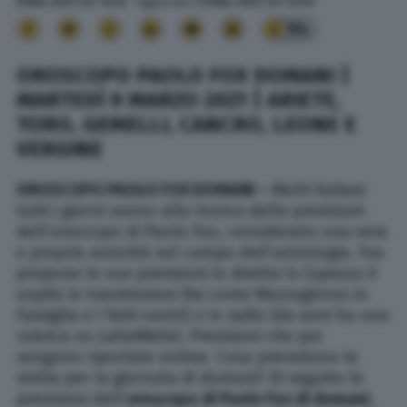
8 Mar. 2021
alle
12:34
- Aggiornato il
8 Mar. 2021
alle
12:59
94
OROSCOPO PAOLO FOX DOMANI |
MARTEDÌ 9 MARZO 2021 | ARIETE,
TORO, GEMELLI, CANCRO, LEONE E
VERGINE
OROSCOPO PAOLO FOX DOMANI –
Molti italiani
tutti i giorni vanno alla ricerca delle previsioni
dell’oroscopo di Paolo Fox, considerato una vera
e propria autorità nel campo dell’astrologia. Fox
propone le sue previsioni in diretta tv (spesso è
ospite in trasmissioni Rai come Mezzogiorno in
Famiglia e I fatti vostri) o in radio (da anni ha una
rubrica su LatteMiele). Previsioni che poi
vengono riportate online. Cosa prevedono le
stelle per la giornata di domani? Di seguito le
previsioni dell’
oroscopo di Paolo Fox di domani
,