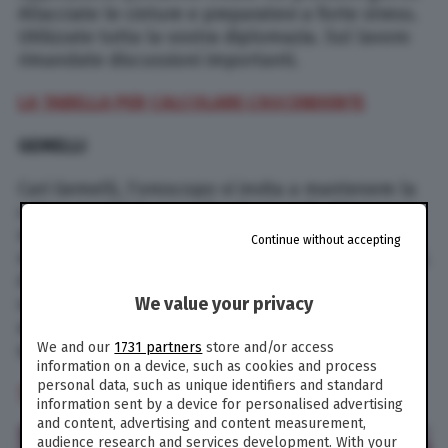
Allacciate le cinture e preparatevi a forte stress.
Utilizzate tutta la vostra diplomazia. Sul lavoro
rimandate discussioni importanti.
LA TABELLA PER CALCOLARE L’ASCENDENTE
GEMELLI
Cari Gemelli, l’oroscopo vi invita a mantenere la
calma perché le complicazioni negli ultimi mesi
non sono mancate. Anche se vi siete sposati di
Continue without accepting
recente, potreste vivere momenti di stress e litigi.
A marzo arriveranno belle situazioni e
We value your privacy
soddisfazioni. Marte nel segno vi permette di
andare lontano, anche solo nel progettare
We and our
1731 partners
store and/or access
qualcosa di nuovo.
information on a device, such as cookies and process
personal data, such as unique identifiers and standard
TUTTI GLI OROSCOPI DI PAOLO FOX
information sent by a device for personalised advertising
and content, advertising and content measurement,
audience research and services development. With your