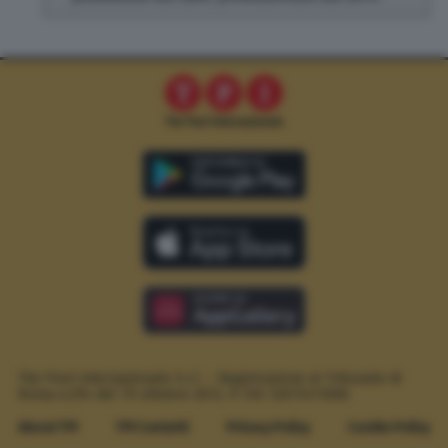
The Post Internazionale S.r.l. – Registrazione al Tribunale di
Roma n.294 del 19 ottobre 2012.
P. IVA 12073411006
About TPI
TPI Contatti
Privacy Policy
Cookie Policy