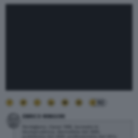
92
ENRICO MINGORI
Parmigiano, classe 1985, laureato in
Giurisprudenza. Giornalista dal 2005,
pubblicista dal 2009, professionista dal 2014.