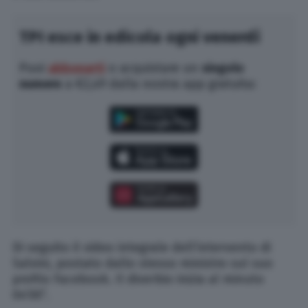
TPI esce in edicola ogni venerdì
Puoi
abbonarti
o acquistare un
singolo
numero
a €2,49 dalla nostra app gratuita:
Di seguito il video integrale dell’intervento di
Salvini, postato dallo stesso ministro sul suo
profilo Facebook. Il diverbio inizia al minuto
04’00”.