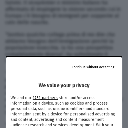
Salvini. Il vicepremier e ministro italiano ha
affermato di respingere la visione secondo cui in
Europa c’è bisogno di immigrati per sopperire al
calo delle nascite.
“Sentivo qualche collega prima di me dire che
abbiamo bisogno dell’immigrazione perché la
popolazione invecchia. Io ho una prospettiva
completamente diversa”, ha sottolineato il
leader della Lega.
Continue without accepting
“Io penso di essere al governo e di essere
pagato dai miei cittadini per aiutare i nostri
We value your privacy
giovani a fare quei figli che facevano qualche
anno fa, non per espiantare il meglio dei giovani
We and our
1731 partners
store and/or access
africani per rimpiazzare gli europei che per motivi
information on a device, such as cookies and process
economici non fanno più figli”, ha aggiunto
personal data, such as unique identifiers and standard
Salvini.
information sent by a device for personalised advertising
and content, advertising and content measurement,
“Magari in Lussemburgo c’è questa esigenza, ma
audience research and services development. With your