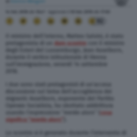
di
Enrico Mingori
14 Set. 2018
alle
13:47
- Aggiornato il
10 Set. 2019
alle
17:03
92
Il ministro dell’Interno, Matteo Salvini, è stato
protagonista di un
duro scontro
con il ministro
degli Esteri del Lussemburgo, Jean Asselborn,
durante il vertice istituzionale di Vienna
sull’immigrazione, venerdì 14 settembre
2018.
Salvini ministro Lussemburgo video
I due sono stati protagonisti di un’accesa
discussione sul tema dell’accoglienza dei
migranti: Asselborn, esponente del Partito
Operaio Socialista, ha sbottato addirittura
usando l’espressione “merde alors” (
cosa
significa “merde alors”
).
Lo scontro si è generato durante l’intervento di