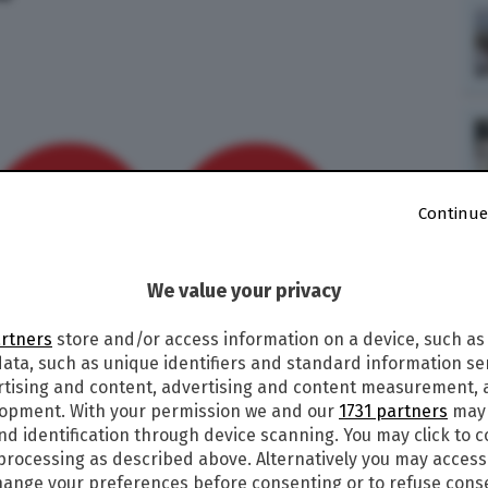
Continue
We value your privacy
artners
store and/or access information on a device, such as
ata, such as unique identifiers and standard information sen
rtising and content, advertising and content measurement,
lopment. With your permission we and our
1731 partners
may 
nd identification through device scanning. You may click to 
 2010 durante una partita di calcio morirono 73
 processing as described above. Alternatively you may acces
arono i sostenitori del deposto rais Hosni
ange your preferences before consenting or to refuse cons