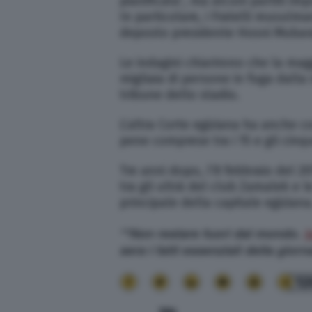
pianificata”, ma alcuni partiti imp
In particolare, i Fratelli musulma
deposto presidente Hosni Mubar
Le indagini chiarirono che la mag
migliaia di persone in fuga dalla
tribune dello stadio.
L’altra Corte egiziana ha anche 
pene comprese tra i 15 e gli cinq
Tre anni dopo, l’8 febbraio del 201
tra gli ultrà del club Zamalek e le
principale della capitale egiziana. 
**Non restare fuori dal mondo.
I
sera i fatti essenziali della giorn
12