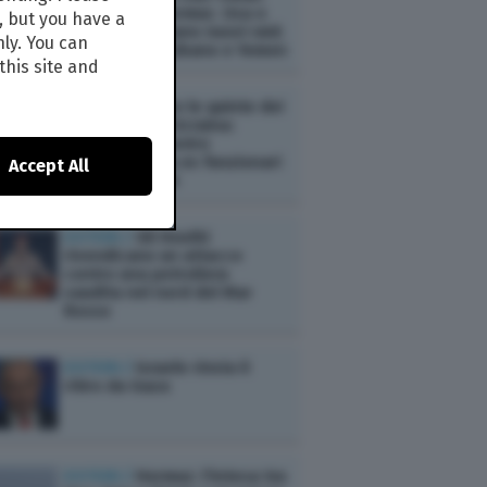
per riaprire Hormuz. Usa e
, but you have a
Israele preparano nuovi raid.
nly. You can
Escalation in Libano e Yemen
this site and
ESTERI /
Dietro le quinte dei
negoziati sull’Ucraina:
spunta un incontro
“riservato” tra ex funzionari
Accept All
europei e russi
ESTERI /
Gli Houthi
rivendicano un attacco
contro una petroliera
saudita nel nord del Mar
Rosso
ESTERI /
Israele rinvia il
ritiro da Gaza
ESTERI /
Hormuz: l'intesa tra