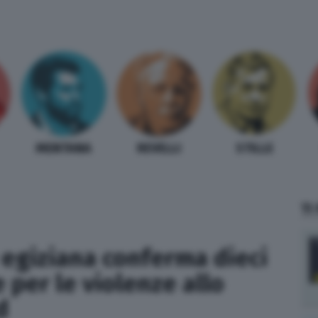
MENTANA
REVELLI
STILLE
TI
 egiziana conferma dieci
per le violenze allo
d