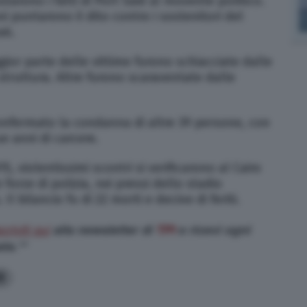
utarono i fatti di Port Said al movente politico.
ni puntarono il dito contro i sostenitori del
ak.
gior parte delle vittime furono schiacciate dalle
 struttura. Altre furono scaraventate dalle
confermato la condanna di altre 39 persone, con
ue anni di carcere.
5, violentissimi scontri si verificarono al Cairo
 forze di polizia, nei pressi dello stadio
Il bilancio fu di 22 morti e decine di feriti.
scriviti qui
alla newsletter di
TPI
e ricevi ogni
ata.**
0