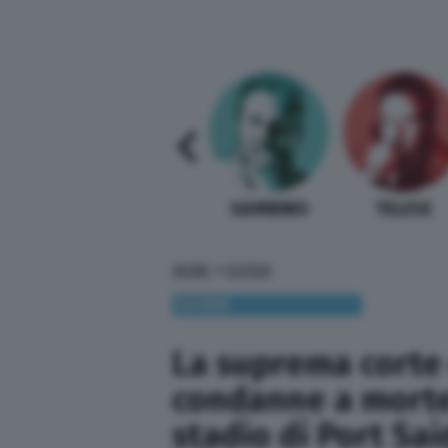
SABELLI FIORETTI
GUIDA BARDI
GAMBINO
TELESE
»
HOME
ESTERI
ESTERI
La suprema corte
condanne a morte 
stadio di Port Sai