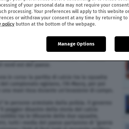
cessing of your personal data may not require your consent
such processing. Your preferences will apply to this website o
ences or withdraw your consent at any time by returning to 
 policy
button at the bottom of the webpage.
19
alle
22:11
0
Manage Options
onfermato il 20 febbraio le condanne a morte
preso parte agli scontri avvenuti l’1 febbraio
el nord est del paese.
a in corso la partita di calcio tra la squadra
 del campionato egiziano, l’Al-Masry, per poi
n una maxi rissa durante un’invasione di campo.
47 le persone arrestate dalla polizia. Il governo
il peggior disastro della storia del calcio
 ostilità tra le tifoserie delle due squadre,
ntri, tutti i media del paese parlarono di “guerra