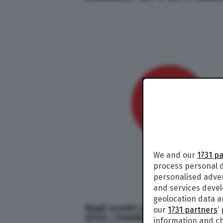
We and our
1731 p
process personal d
personalised adve
and services deve
geolocation data a
Negli scontri avvenuti a febbraio
our
1731 partners
’
tifosi. I Fratelli musulmani accus
information and ch