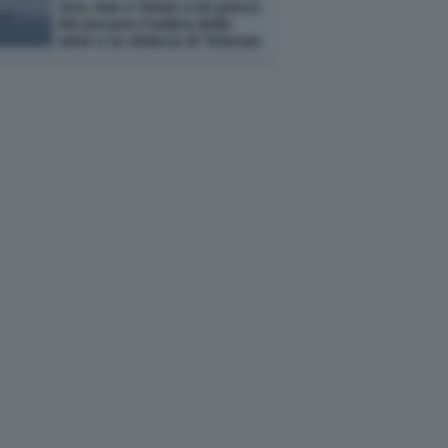
Usa, Iran e Oman a un passo.
Ma pesano l'ombra delle
mine e la sfiducia di Teheran