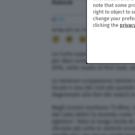
Mubarak
note that some pro
right to object to 
change your prefer
di
TPI
clicking the
privacy
20 Feb. 2017
alle
17:57
- Aggiornato il
10 Set. 20
12
La Corte superiore egiziana ha c
per dieci uomini accusati di aver 
2010, nello stadio di Port Said, n
Le violenze scoppiarono mentre er
locale e una dei club più quotati
degenerare alla fine del match i
Negli scontri morirono 73 tifosi, 
del Cairo definì la vicenda come “
egiziano”. Vista la lunga storia di
sfociata più volte in violenti sco