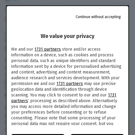
14 Gen. 2017
alle
15:47
- Aggiornato il
10 Set. 2019
alle
19:58
Continue without accepting
262
Secondo l’emittente irachena
Rudaw
, il capo dei
We value your privacy
foreign fighters dell’Isis
è morto
venerdì 13
gennaio 2017 a Mosul, in Iraq.
We and our
1731 partners
store and/or access
information on a device, such as cookies and process
Il 41enne olandese Taes Bill Monti, noto con il
personal data, such as unique identifiers and standard
information sent by a device for personalised advertising
nom de guerre
Abu Omar Hollandi, è rimasto
and content, advertising and content measurement,
ucciso in uno scontro a fuoco tra le forze
audience research and services development. With your
governative irachene e i miliziani del sedicente
permission we and our
1731 partners
may use precise
Stato islamico nel quartiere Muhandiseen di
geolocation data and identification through device
Mosul est.
scanning. You may click to consent to our and our
1731
partners
’ processing as described above. Alternatively
you may access more detailed information and change
La conferma arriva da un funzionario curdo, il
your preferences before consenting or to refuse
quale ha precisato a
Rudaw
che gli olandesi
consenting. Please note that some processing of your
impegnati a combattere in Siria e Iraq nelle fila
personal data may not require your consent, but you
del califfato sono tra i 100 e i 130.
have a right to object to such processing. Your