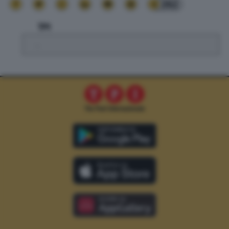
262
TPI
.