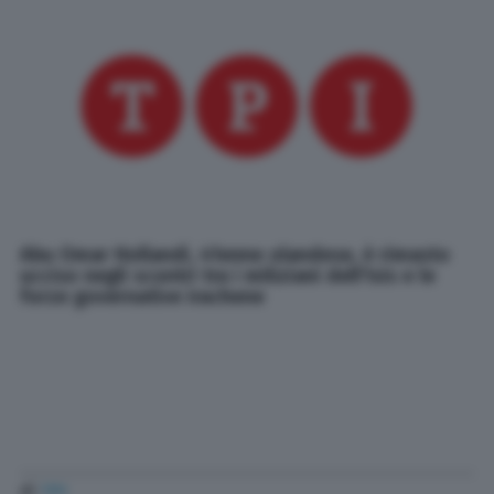
Abu Omar Hollandi, 41enne olandese, è rimasto
ucciso negli scontri tra i miliziani dell'Isis e le
forze governative irachene
di
TPI