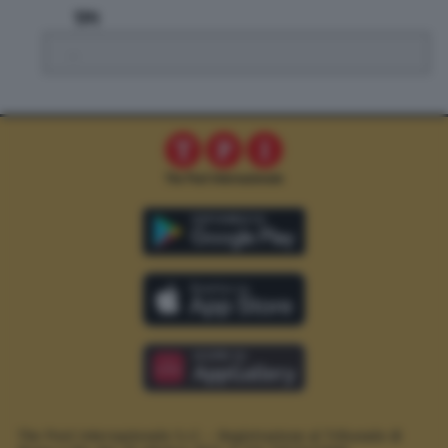
TPI
.
The Post Internazionale S.r.l. – Registrazione al Tribunale di