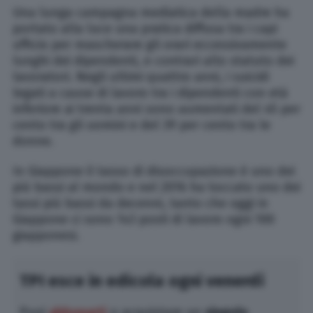
Una lunga campagna mediatica della madre ha
portato alla luce una pratica diffusa tra i capi
ufficio per mascherare gli orari eccessivamente
lunghi dei dipendenti, e contrari allo statuto dei
lavoratori. Negli ultimi quattro anni, i suicidi
legati a cause di lavoro tra i dipendenti con età
inferiore ai trenta anni sono aumentati del 45 per
cento tra gli uomini e del 39 per cento tra le
donne.
In Giappone il tasso di disoccupazione è uno dei
più bassi al mondo e nel 2016 ha toccato uno dei
tassi più bassi da decenni, tanto che oggi in
Giappone ci sono 143 posti di lavoro ogni 100
giapponesi.
TPI esce in edicola ogni venerdì
Puoi
abbonarti
o acquistare un
singolo