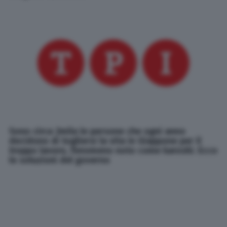
Sono circa 2mila le persone che ogni anno
decidono di togliersi la vita in Giappone per il
troppo lavoro, fenomeno noto come karoshi. Ecco
le soluzioni del governo