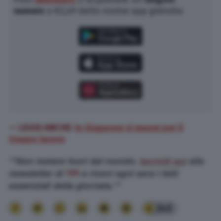
numero
a €2,49 dalla nostra app gratuita:
— LEGGI ANCHE:
In Giappone si muore per il
troppo lavoro
**Non restare fuori dal mondo.
Iscriviti qui
alla
newsletter di
TPI
e ricevi ogni sera i fatti
essenziali della giornata.**
240