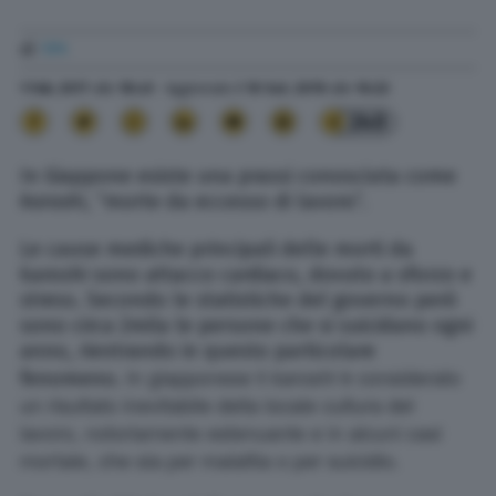
di
TPI
1 Feb. 2017
alle
18:45
- Aggiornato il
10 Set. 2019
alle
16:22
240
In Giappone esiste una prassi conosciuta come
karoshi
, “morte da eccesso di lavoro”.
Le cause mediche principali delle morti da
karoshi sono attacco cardiaco, dovuto a sforzo e
stress. Secondo le statistiche del governo però
sono circa 2mila le persone che si suicidano ogni
anno, rientrando in questo particolare
In giapponese il
è considerato
k
aroshi
fenomeno.
un risultato inevitabile della locale cultura del
lavoro, notoriamente estenuante e in alcuni casi
mortale, che sia per malattia o per suicidio.